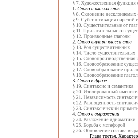
§ 7. Художественная функция 
1.
Слово и классы слов
§ 8. Склонение несклоняемых
§ 9. Субстантивация наречий 
§ 10. Существительные от гла
§ 11. Прилагательные от суще
§ 12. Производные глаголы
2.
Слово внутри класса слов
§ 13. Род существительных
§ 14. Число существительных
§ 15. Словопроизводственная 
§ 16. Словообразование суще
§ 17. Словообразование прила
§ 18. Словообразование глагол
3.
Слово в фразе
§ 19. Синтаксис и семантика
§ 20. Изолированный именит
§ 21. Независимость синтакси
§ 22. Равноценность синтакси
§ 23. Синтаксический примит
4.
Слово в выражении
§ 24. Разложение идиоматики
§ 25. Борьба с метафорой
§ 26. Обновление состава выр
Глава третья. Характе