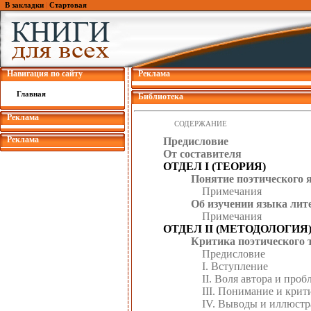
В закладки
|
Стартовая
Навигация по сайту
Реклама
Главная
Библиотека
Реклама
СОДЕРЖАНИЕ
Реклама
Предисловие
От составителя
ОТДЕЛ I (ТЕОРИЯ)
Понятие поэтического 
Примечания
Об изучении языка лит
Примечания
ОТДЕЛ II (МЕТОДОЛОГИЯ
Критика поэтического 
Предисловие
I. Вступление
II. Воля автора и про
III. Понимание и крит
IV. Выводы и иллюст