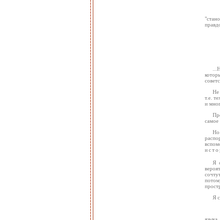
"стан
правд
..
котор
советс
Не
т.е. т
и мног
Пр
самое 
Но
распо
вспом
исто
Я 
вероя
сочтут
потом
простр
Я 
языка