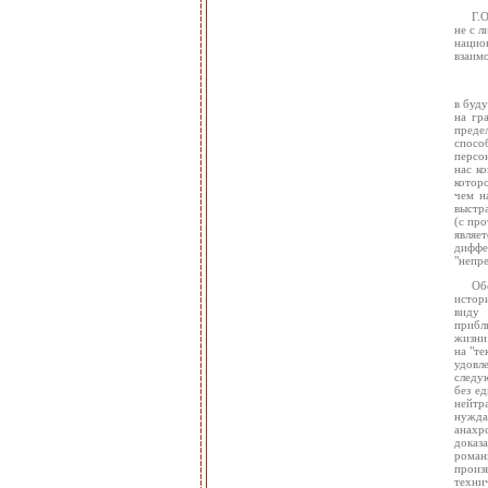
Г.
не с 
нацио
взаим
в буду
на гр
преде
спосо
персо
нас к
котор
чем н
выстра
(с пр
являет
диффе
"непре
Об
истор
виду 
прибл
жизни 
на "те
удовл
следу
без ед
нейтр
нужда
анахр
доказ
роман
произ
технич