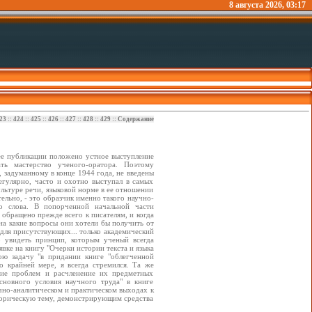
8 августа 2026, 03:17
23
::
424
::
425
::
426
::
427
::
428
::
429
::
Содержание
 ее публикации положено устное выступление
ать мастерство ученого-оратора. Поэтому
, задуманному в конце 1944 года, не введены
егулярно, часто и охотно выступал в самых
льтуре речи, языковой норме в ее отношении
ельно, - это образчик именно такого научно-
о слова. В попорченной начальной части
 обращено прежде всего к писателям, и когда
, на какие вопросы они хотели бы получить от
 для присутствующих... только академический
 увидеть принцип, которым ученый всегда
явке на книгу "Очерки истории текста и языка
ою задачу "в придании книге "облегченной
о крайней мере, я всегда стремился. Та же
ение проблем и расчленение их предметных
сновного условия научного труда" в книге
учно-аналитическом и практическом выходах к
торическую тему, демонстрирующим средства