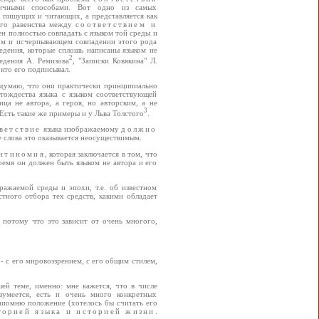
личными способами. Вот одно из самых
 пишущих и читающих, а представляется как
ного равенства между
соответствием и
жен полностью совпадать с языком той среды и
ном и исчерпывающем совпадении этого рода
едения, которые сплошь написаны языком не
2
едения А. Ремизова
, "Записки Ковякина" Л.
кто его подписывал.
 думаю, что они практически принципиально
тождества языка с языком соответствующей
ца не автора, а героя, но авторским, а не
3
Есть такие же примеры и у Льва Толстого
.
ветствие
языка изображаемому
должно
 слова это оказывается неосуществимым.
нтиномия
, которая заключается в том, что
ремя он должен быть языком не автора и его
ажаемой среды и эпохи, т.е. об известном
тного отбора тех средств, какими обладает
 потому что это зависит от очень многого,
 - с его мировоззрением, с его общим стилем,
ей теме, именно: мне кажется, что в числе
умеется, есть и очень много конкретных
апомню положение (хотелось бы считать его
торией языка и историей жизни
.