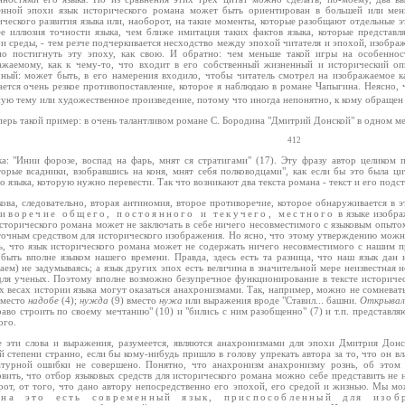
енной эпохи язык исторического романа может быть ориентирован в большей или ме
ического развития языка или, наоборот, на такие моменты, которые разобщают отдельные э
ее иллюзия точности языка, чем ближе имитация таких фактов языка, которые представ
и среды, - тем резче подчеркивается несходство между эпохой читателя и эпохой, изображ
но постигнуть эту эпоху, как свою. И обратно: чем меньше такой игры на особенност
ажаемому, как к чему-то, что входит в его собственный жизненный и исторический оп
чный: может быть, в его намерения входило, чтобы читатель смотрел на изображаемое ка
ается очень резкое противопоставление, которое я наблюдаю в романе Чапыгина. Неясно, 
ую тему или художественное произведение, потому что иногда непонятно, к кому обращен 
перь такой пример: в очень талантливом романе С. Бородина "Дмитрий Донской" в одном ме
412
ка: "Инии форозе, воспад на фарь, мнят ся стратигами" (17). Эту фразу автор целиком 
торые всадники, взобравшись на коня, мнят себя полководцами", как если бы это была ци
 языка, которую нужно перевести. Так что возникают два текста романа - текст и его подс
кова, следовательно, вторая антиномия, второе противоречие, которое обнаруживается в э
иворечие общего, постоянного и текучего, местного
в языке изобра
сторического романа может не заключать в себе ничего несовместимого с языковым опытом
точным средством для исторического изображения. Но ясно, что этому утверждению можн
ть, что язык исторического романа может не содержать ничего несовместимого с нашим п
 быть вполне языком нашего времени. Правда, здесь есть та разница, что наш язык да
ем) не задумываясь; а язык других эпох есть величина в значительной мере неизвестная не
для ученых. Поэтому вполне возможно безупречное функционирование в тексте историческ
х весах истории языка могут оказаться анахронизмами. Так, например, можно не сомневать
вместо
надобе
(4);
нужда
(9) вместо
нужа
или выражения вроде "Ставил... башни.
Открывалс
раво строить по своему мечтанию" (10) и "бились с ним разобщенно" (7) и т.п. представл
ого.
е эти слова и выражения, разумеется, являются анахронизмами для эпохи Дмитрия Дон
 степени странно, если бы кому-нибудь пришло в голову упрекать автора за то, что он вла
атурной ошибки не совершено. Понятно, что анахронизм анахронизму рознь, об этом
овить, что отбор языковых средств для исторического романа можно себе представить не
рот, от того, что дано автору непосредственно его эпохой, его средой и жизнью. Мы мо
ана это есть современный язык, приспособленный для изоб