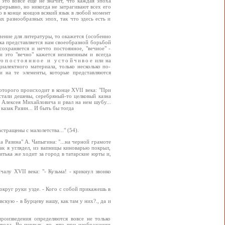
 это вовсе еще не значит, что каждая эпоха
рерывно, но никогда не затрагивают всех его
о в конце концов всякий язык в любой момент
х разнообразных эпох, так что здесь есть и
чение для литературы, то окажется (особенно
ка представляется нам своеобразной борьбой
охраняется и нечто постоянное, "вечное" -
и это "вечно" кажется неизменным и всегда
то
постоянное и устойчивое
или на
алектного материала, только несколько по-
и на те элементы, которые представляются
которого происходит в конце XVII века: "При
стали дешевы, серебряный-то целковый казна
я Алексея Михайловича и рвал на нем шубу...
азак Разин... И быть бы тогда
стращены с малолетства..." (54).
а Разина" А. Чапыгина: "...на черной грамоте
ак я углядел, из вапницы киноварью покрыл,
итька же ходит за город в татарские юрты и,
алу XVII века: "- Кузьма! - крикнул звонко
округ руки узде. - Кого с собой прикажешь в
вскую - в Бурцеву нашу, как там у них?., да и
роизведения определяются вовсе не только
ывода. Во-первых, то, что при изображении