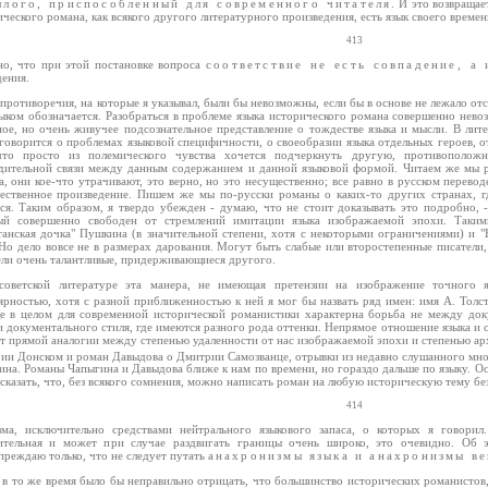
лого, приспособленный для современного читателя
. И это возвращае
ческого романа, как всякого другого литературного произведения, есть язык своего времен
413
но, что при этой постановке вопроса
соответствие не есть совпадение, а
дения.
 противоречия, на которые я указывал, были бы невозможны, если бы в основе не лежало отс
зыком обозначается. Разобраться в проблеме языка исторического романа совершенно нево
ное, но очень живучее подсознательное представление о тождестве языка и мысли. В лите
 говорится о проблемах языковой специфичности, о своеобразии языка отдельных героев, о
 что просто из полемического чувства хочется подчеркнуть другую, противополож
дительной связи между данным содержанием и данной языковой формой. Читаем же мы р
, они кое-что утрачивают, это верно, но это несущественно; все равно в русском перево
ественное произведение. Пишем же мы по-русски романы о каких-то других странах, г
тся. Таким образом, я твердо убежден - думаю, что не стоит доказывать это подробно, 
ый совершенно свободен от стремлений имитации языка изображаемой эпохи. Таким
танская дочка" Пушкина (в значительной степени, хотя с некоторыми ограничениями) и 
 Но дело вовсе не в размерах дарования. Могут быть слабые или второстепенные писатели
ели очень талантливые, придерживающиеся другого.
советской литературе эта манера, не имеющая претензии на изображение точного яз
ярностью, хотя с разной приближенностью к ней я мог бы назвать ряд имен: имя А. Толст
е в целом для современной исторической романистики характерна борьба не между док
 документального стиля, где имеются разного рода оттенки. Непрямое отношение языка и со
ет прямой аналогии между степенью удаленности от нас изображаемой эпохи и степенью ар
ии Донском и роман Давыдова о Дмитрии Самозванце, отрывки из недавно слушанного мною
на. Романы Чапыгина и Давыдова ближе к нам по времени, но гораздо дальше по языку. Ос
сказать, что, без всякого сомнения, можно написать роман на любую историческую тему бе
414
зма, исключительно средствами нейтрального языкового запаса, о которых я говорил
ительная и может при случае раздвигать границы очень широко, это очевидно. Об 
преждаю только, что не следует путать
анахронизмы языка и анахронизмы в
 в то же время было бы неправильно отрицать, что большинство исторических романистов,