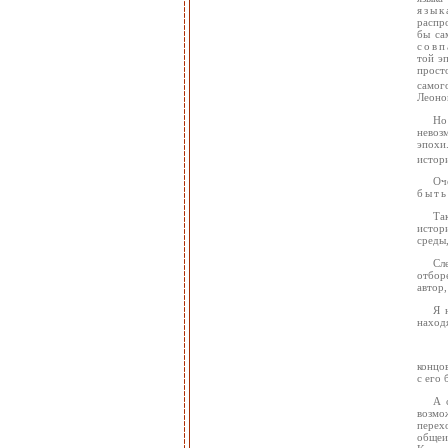
язы
распр
бы са
совп
той э
прост
самог
Леонов
Но
невоз
эпохи
истори
Оч
быть
Та
истор
среды,
Сл
отбор
автор,
Я 
находя
концов
с его 
А 
возмо
перех
общеи