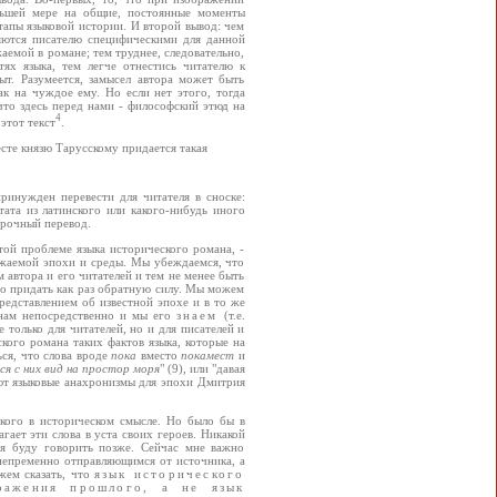
ньшей мере на общие, постоянные моменты
тапы языковой истории. И второй вывод: чем
ляются писателю специфическими для данной
аемой в романе; тем труднее, следовательно,
ях языка, тем легче отнестись читателю к
ыт. Разумеется, замысел автора может быть
к на чуждое ему. Но если нет этого, тогда
что здесь перед нами - философский этюд на
4
этот текст
.
сте князю Тарусскому придается такая
принужден перевести для читателя в сноске:
тата из латинского или какого-нибудь иного
трочный перевод.
той проблеме языка исторического романа, -
жаемой эпохи и среды. Мы убеждаемся, что
 автора и его читателей и тем не менее быть
о придать как раз обратную силу. Мы можем
редставлением об известной эпохе и в то же
н нам непосредственно и мы его
знаем
(т.е.
 только для читателей, но и для писателей и
ого романа таких фактов языка, которые на
ся, что слова вроде
пока
вместо
покамест
и
я с них вид на простор моря
" (9), или "давая
яют языковые анахронизмы для эпохи Дмитрия
ского в историческом смысле. Но было бы в
гает эти слова в уста своих героев. Никакой
 я буду говорить позже. Сейчас мне важно
 непременно отправляющимся от источника, а
жем сказать, что
язык исторического
ражения прошлого, а не язык