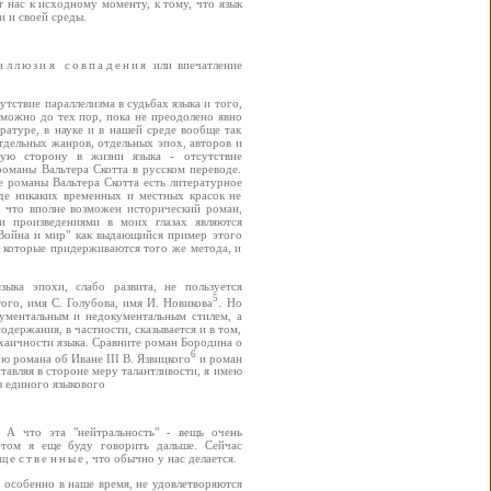
т нас к исходному моменту, к тому, что язык
и и своей среды.
 иллюзия совпадения
или впечатление
утствие параллелизма в судьбах языка и того,
зможно до тех пор, пока не преодолено явно
ратуре, в науке и в нашей среде вообще так
тдельных жанров, отдельных эпох, авторов и
ную сторону в жизни языка - отсутствие
оманы Вальтера Скотта в русском переводе.
де романы Вальтера Скотта есть литературное
де никаких временных и местных красок не
- что вполне возможен исторический роман,
и произведениями в моих глазах являются
"Война и мир" как выдающийся пример этого
, которые придерживаются того же метода, и
ыка эпохи, слабо развита, не пользуется
5
ого, имя С. Голубова, имя И. Новикова
. Но
ументальным и недокументальным стилем, а
держания, в частности, сказывается и в том,
хаичности языка. Сравните роман Бородина о
6
 романа об Иване III В. Язвицкого
и роман
тавляя в стороне меру талантливости, я имею
з единого языкового
. А что эта "нейтральность" - вещь очень
этом я еще буду говорить дальше. Сейчас
ещественные
, что обычно у нас делается.
 особенно в наше время, не удовлетворяются