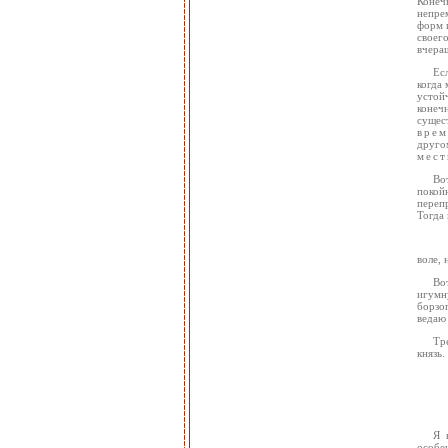
Конеч
непрем
форм и
своег
вчераш
Ес
когда
устой
конеч
сущес
врем
друго
мес
Во
покой
перепр
Тогда 
воле, 
Во
игумн
борзоп
ведаю 
Тр
князь.
Я 
особе