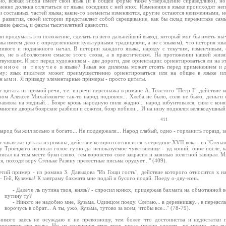
но, всякая эпоха имеет свой язык (и в общей форме такое утверждение справедливо), но
енно должна отличаться от языка соседних с ней эпох. Изменения в языке происходят неп
 составных частей языка; какие-то элементы изменяются, другие остаются неизменными, н
о развития, своей истории представляет собой скрещивание, как бы склад пережитков самы
ние факты, и факты тысячелетней давности.
ли продумать это положение, сделать из него дальнейший вывод, который мог бы иметь зна
 мы имеем дело с определенными культурными традициями, а не с языком), что история язы
чивого и подвижного начал. В истории каждого языка, наряду с текучим, изменчивым, с
но, не в абсолютном смысле этого слова, а в практическом. На протяжении нашей жизн
твующим. И вот перед художником - две дороги, две ориентации: ориентироваться ли на э
енное и текучее
в языке? Такая же дилемма может стоять перед применением и ди
му: язык писателя может преимущественно ориентироваться или на общее в языке ил
тными
. Я приведу элементарные примеры - просто цитаты.
т цитата из прямой речи, т.е. из речи персонажа в романе А. Толстого "Петр I", действие 
ном Алексее Михайловиче так-то народ поднялся... Хлеба не было, соли не было, деньги 
авляла на медный... Бояре кровь народную пили жадно... народ взбунтовался, снял с кон
многие дворы боярские разбили и сожгли, бояр побили... И на низу поднялся великодушный к
411
народ бы жил вольно и богато... Не поддержали... Народ слабый, одно - горланить горазд, за
т такая же цитата из романа, действие которого относится к середине XVII века - из "Степан
у Троецкого исписал голое гузно да непоказуемое чувствилище - уд коний; оное после, к
исал на том месте буки слово, тем воровство свое закрасил и завилью золотной завирал. М
я, походя вору Стеньке Разину прелестные письма орудует..." (409).
етий пример - из романа З. Давыдова "Из Гощи гость", действие которого относится к нач
 - Гей, Куземка! К завтраму бахмата мне подай и бусого подай. Поеду о-дву-конь.
- Далече ль путина твоя, князь? - спросил конюх, придержав бахмата на обмотанной в
путину ту?
- Никого не надобно мне, Кузьма. Одинцом поеду. Слетаю... в деревнишку... в переясла
ворочусь в обрат... А ты, ужо, Кузьма, тутово за всем, чтобы все..." (78-79).
никого здесь не осуждаю и не превозношу, тем более что достоинства и недостатки п
нностями его языка. Но из сравнения этих трех цитат можно сделать, по-моему, два в