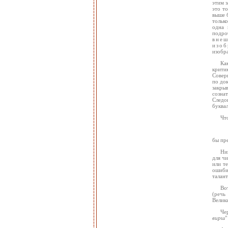
этим з
это то
выше 
только
одна 
подро
вне
изо
изобра
Ка
крити
Соверш
по док
закрыв
сознат
Следо
буквал
Чт
бы пре
Ни
для чи
или т
ошиби
талант
Во
(речь
Велики
Че
вирш
"