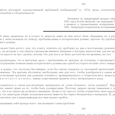
408
овится насущной художественной проблемой изображения" (с. 415), когда эстетичес
оподобия и убедительности.
Печатается по неправленной автором сте
1945 года в Клубе писателей, где секретариат
и вымысел в художественном историческом 
1985: Литературно-теоретические исследования
.Не знаю, правильно ли я угадал те запросы, какие ко мне могут быть обращены, но я р
ые у меня возникли по поводу проблемы языка в историческом романе; причем эту пробле
кого романа.
 может быть речи о том, что я могу осветить эту проблему до дна и всесторонне; разумеет
ех, на которые я сам обратил преимущественное внимание и которые кажутся мне для нее ц
ое просто не мог сделать, потому что для этого не было достаточно ни времени, ни сил.
едупреждаю, что я выступаю здесь с претензиями не критика, не историка, а преимуществе
содержание понятия языка исторического романа как одной из сторон поэтики этого жанра
 я думаю, что поступил бы неверно, если бы совсем отказался от посильной критической
ряжении. Эта критика абсолютно необходима мне для того, чтобы разобраться в самом во
огательным оружием для решения основного принципиального и теоретического вопроса,
рического романа
, какова существенная примета этого литературного рода.
1
ограничусь в своем рассмотрении материалом не очень большого числа романов
. Буд
тно, имеют право на то, чтобы быть упомянутыми. Поэтому заранее прошу извинения у т
, что я не оказал им должного внимания. Делаю я это просто чтобы ограничить свою зада
у что некоторые общие положения можно вывести без такого бесконечного материала. И, 
анством, кое к каким выводам все-таки можно прийти.
спрашиваю себя прежде всего: как возникает самая проблема
409
 в историческом романе - почему и каким образом? Мне кажется, что она возникает п