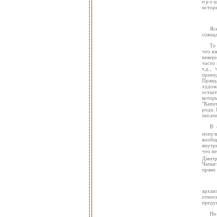
прош
истори
Яс
совпа
Те
что я
невер
часто
т.д.,
прину
Правда
худож
остае
котор
"Капи
рода.
писат
В 
попул
вообщ
внутри
что н
Дмитр
Чапыги
право 
архаи
относ
преду
Но