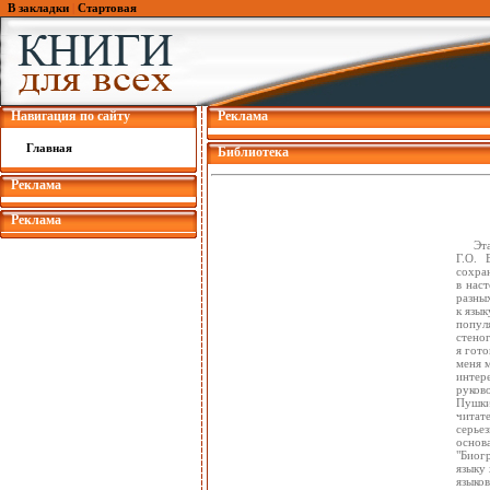
В закладки
|
Стартовая
Навигация по сайту
Реклама
Главная
Библиотека
Реклама
Реклама
Эт
Г.О. 
сохран
в нас
разны
к язык
попул
стеног
я гото
меня м
интер
руково
Пушки
читат
серье
основ
"Биогр
языку
языко