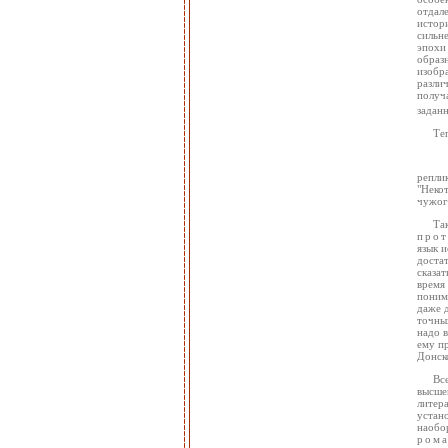
отдал
истор
сильн
эпохи 
образ
изобр
разли
получ
заданн
Те
репли
"Неко
чужого
Та
прот
язык и
доста
сказа
время
понима
даже 
точны
надо 
ему п
Донск
Вс
высшей
литер
устан
наобо
ром