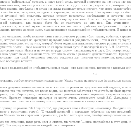
апасом "нейтральных" средств, а ищут такой стиль, который опирается на
имитацию
язы
лько означает, что автор
включает язык в круг тех предметов
, которые он
было сказано, проблема
имитации
языка возникает только потому, что автор ставит себе
 в ее обычаях, ее нравах, ее идеях и характерах, но и в ее языке. Нам нужно отдать себе
из функций той культуры, которая служит предметом изображения и которую жела
бностями, включая и эту необязательную сторону - ее язык. Если это так, то проблема со
шний
характер, как можно было бы ее трактовать до сих пор. Она становится
бражения
, и к ней нужно относиться так же, как к проблеме изображения. Тогда эт
жения, которое должно иметь художественное правдоподобие и убедительность. В конце ко
к все остальное, изображаемое нами в историческом романе (быт, нравы, события, характе
ки, которая исходит из критериев правдоподобия и убедительности, - так и язык требует
енно очевидно, что критик, который будет оценивать язык исторического романа с точки з
ументам эпохи, - явно окажется не на правильном пути. В последней пьесе А.Н. Толстого
ает своим телом Ивана и получает в грудь стрелу, направленную в царя. Это исторически
ельно делает явное искажение того, что имело место в реальной действительности. Правдоп
вательно, при такой постановке вопроса документ для писателя есть источник вдохновен
ьно воссоздан в тексте.
о́ такое правдоподобие и убедительность в языке - это такой вопрос, которого я касаться се
415
дставить особое эстетическое исследование. Укажу только на некоторые формальные признак
какая документальная точность не может спасти роман от художественной неудачи, если э
тателя, так что читатель все время видит, как писатель заботится о том,чтобы не было прот
ермин, или оборот речи, писатель на всем протяжении книги тщательно старается каждый
ться. Приведу некоторые примеры из книги очень уважаемого мной З.С. Давыдова,
ливыми, но с творческим методом которого по отношению к языку я не согласен.
т пример из романа "Из Гощи гость", где рисуется эпоха Дмитрия Самозванца. На одной и
 идет о воспитании героя): "С указкой костяной и перышком лебяжьим научил подьячи
м Минеям чести и красной борзописи и, уж бог весть для чего,
двоебрачному согласию, на
рез две страницы, когда речь идет о стихах, мы читаем: "...князь попробовал в этот день и
 (8). Эта формула неизменно каждый раз повторяется.