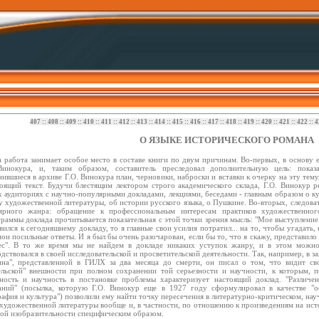
407
::
408
::
409
::
410
::
411
::
412
::
413
::
414
::
415
::
416
::
417
::
418
::
419
::
420
::
421
::
422
::
4
О ЯЗЫКЕ ИСТОРИЧЕСКОГО РОМАНА
а работа занимает особое место в составе книги по двум причинам. Во-первых, в основу
Винокура, и, таким образом, составитель преследовал дополнительную цель: показ
ившиеся в архиве Г.О. Винокура план, черновики, наброски и вставки к очерку на эту тему
тоящий текст. Будучи блестящим лектором строго академического склада, Г.О. Винокур р
х аудиториях с научно-популярными докладами, лекциями, беседами - главным образом о ку
у художественной литературы, об истории русского языка, о Пушкине. Во-вторых, следоват
ярного жанра: обращение к профессиональным интересам практиков художественног
раммы доклада прочитывается показательная с этой точки зрения мысль: "Мое выступление
вился к сегодняшнему докладу, то я главные свои усилия потратил... на то, чтобы угадать
ои посильные ответы. И я был бы очень разочарован, если бы то, что я скажу, представило
ес". В то же время мы не найдем в докладе никаких уступок жанру, и в этом можно
дствовался в своей исследовательской и просветительской деятельности. Так, например, в за
на", представленной в ГИЛХ за два месяца до смерти, он писал о том, что видит св
ельской" внешности при полном сохранении той серьезности и научности, к которым, п
зность и научность в постановке проблемы характеризует настоящий доклад. "Различ
аний" (посылка, которую Г.О. Винокур еще в 1927 году сформулировал в качестве "о
афия и культура") позволили ему найти точку пересечения в литературно-критическом, на
 художественной литературы вообще и, в частности, по отношению к произведениям на ис
вой изобразительности специфическим образом.