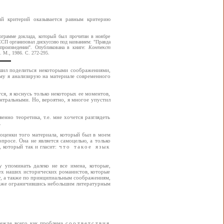
кий критерий оказывается равным критерию
нограмме доклада, который был прочитан в ноябре
 ССП организовал дискуссию под названием: "Правда
произведении". Опубликована в книге:
Контекст
. М., 1986. С. 272-295.
ешил поделиться некоторыми соображениями,
му я анализирую на материале современного
ся, я коснусь только некоторых ее моментов,
ентральными. Но, вероятно, я многое упустил
нно теоретика, т.е. мне хочется разглядеть
.
 оценки того материала, который был в моем
просе. Она не является самоцелью, а только
 который так и гласит:
что такое язык
у упоминать далеко не все имена, которые,
ех наших исторических романистов, которые
чу, а также по принципиальным соображениям,
даже ограничившись небольшим литературным
режде всего как проблема
соответствия