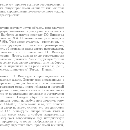
жаемому
, причем с лингво-теоретических, а
лее общей проблемой -личности как носителя
жных характеристик художественного текста:
характеристики
едствии составит целую область, находящуюся
дящее, возможность диффузии и синтеза - в
 Наиболее адекватно подходу Г.О. Винокура
вникова Н.А.
О соотношении речи автора и
98). "Уже целое столетие, - отмечал он, - у
Неимитирующий. Это то новое противоречие,
речь об имитации языка автора персонажами,
ответствии с этой оппозицией Г.О. Винокур
Щедрин - Лесков, доводя их до современности
циальным признаком "неимитирующего" стиля
ерсонаж говорит по-авторски, а не наоборот;
ора и персонажа в
персонажной
речи,
рическим рисунком" (Гоголь - Пушкин).
мание Г.О. Винокура к произведениям на
частные задачи. Эстетически оправданным, в
 признал принцип большего или меньшего
араллелизм между историей языка и историей
бразности опираться в языковой стилизации не
ического произведения понятным и эстетически
рит эпохи. Следует обратить внимание на
 написать роман на любую историческую тему
(с. 414-415). Здесь важно и то, что понятие
 автор не видел, считая, что все диктуется
ние Г.О. Винокуром анахронизмов языка и
ьным слоем языка, а требует вещественных
рактеризует современную ему историческую
ех предметов, которые изображаются в этих
жаемому перестает быть проблемой внешней,