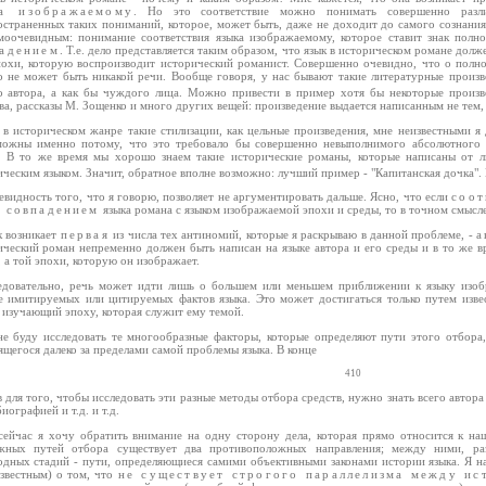
ка изображаемому
. Но это соответствие можно понимать совершенно раз
остраненных таких пониманий, которое, может быть, даже не доходит до самого сознания
моочевидным: понимание соответствия языка изображаемому, которое ставит знак пол
адением
. Т.е. дело представляется таким образом, что язык в историческом романе дол
похи, которую воспроизводит исторический романист. Совершенно очевидно, что о пол
о не может быть никакой речи. Вообще говоря, у нас бывают такие литературные произв
о автора, а как бы чуждого лица. Можно привести в пример хотя бы некоторые произв
а, рассказы М. Зощенко и много других вещей: произведение выдается написанным не тем, 
 в историческом жанре такие стилизации, как цельные произведения, мне неизвестными я
можны именно потому, что это требовало бы совершенно невыполнимого абсолютного 
. В то же время мы хорошо знаем такие исторические романы, которые написаны от ли
ческим языком. Значит, обратное вполне возможно: лучший пример - "Капитанская дочка". 
евидность того, что я говорю, позволяет не аргументировать дальше. Ясно, что если
соот
 совпадением
языка романа с языком изображаемой эпохи и среды, то в точном смысле
к возникает
первая
из числа тех антиномий, которые я раскрываю в данной проблеме, -
а
ический роман непременно должен быть написан на языке автора и его среды и в то же в
 а той эпохи, которую он изображает.
едовательно, речь может идти лишь о большем или меньшем приближении к языку изобр
е имитируемых или цитируемых фактов языка. Это может достигаться только путем извес
 изучающий эпоху, которая служит ему темой.
не буду исследовать те многообразные факторы, которые определяют пути этого отбора,
щегося далеко за пределами самой проблемы языка. В конце
410
 для того, чтобы исследовать эти разные методы отбора средств, нужно знать всего автора
биографией и т.д. и т.д.
сейчас я хочу обратить внимание на одну сторону дела, которая прямо относится к наш
жных путей отбора существует два противоположных направления; между ними, раз
одных стадий - пути, определяющиеся самими объективными законами истории языка. Я н
звестным) о том, что
не существует строгого параллелизма между ис