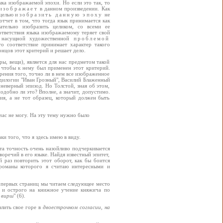
ка изображаемой эпохи. Но если это так, то
изображает
в данном произведении. Как
 целью
изобразить данную эпоху
не
 отчет в том, что тогда язык принимается как
тельно изобразить целиком, со всеми ее
ответствия языка изображаемому теряет свой
 насущной художественной
проблемой
о соответствие принимает характер такого
нцов этот критерий и решает дело.
ры, вещи), является для нас предметом такой
, чтобы к нему был применен этот критерий.
рения того, точно ли в нем все изображенное
, дилогии "Иван Грозный", Василий Блаженный
 неверный эпизод. Но Толстой, зная об этом,
одобно ли это? Вполне, а значит, допустимо.
ия, а не тот образец, который должен быть
йчас не могу. На эту тему нужно было
и того, что я здесь имею в виду.
та точность очень назойливо подчеркивается
иворечий в его языке. Найдя известный эпитет,
 раз повторить этот оборот, как бы боится
 романы которого я считаю интересными и
з первых страниц мы читаем следующее место
й и острого на книжное учение княжича по
 вирш
" (6).
злить свое горе в
двоестрочном согласии, на