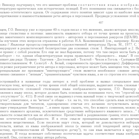
О. Винокур подчеркнул, что его занимает проблема
соответствия языка изобра
литературно-критических или исторических позиций. В его понимании она связывается с бо
нально-эстетического идеала. От содержания этого понятия зависит одна из наиболее ва
опритяжение и взаимоотталкивание речи автора и персонажей. Предвидя усложнение этой 
407
щем, Г.О. Винокур уже в середине 40-х годов писал о тех явлениях, анализ которых впосл
анице стилистики и поэтики: зависимость языкового отбора от точки зрения на происхо
лах законченного композиционного целого - авторских и персонажных ракурсов (ЦГАЛИ).
бы изучения этих вопросов отражены в работах Н.А. Кожевниковой (см., например:
Коже
нажа //
Языковые
процессы современной художественной литературы: Проза. М., 1977. С. 7-
онкурируют в реалистической беллетристике два основных стиля: 1. Имитирующий и 2. 
ое принес с собой реализм. Его еще не знал Карамзин, потому что там скорее могла быть 
аоборот - т.е. единая общелитературная норма правильного образцового... языка". В со
ивает два ряда: Пушкин - Тургенев - Достоевский - Толстой - Чехов и Гоголь - Салтыков-
отивопоставлением: Ф. Сологуб - А. Белый, современность предвосхищающих). Дифферен
ся резкое разграничение речи автора и персонажа, которое может быть замещено тем, что п
ренциальным же признаком "имитирующего" стиля является неизбежное слияние авт
менно связанное с "лепным", "орнаментальным" чувством языка, а не со строгим его геомет
острившийся в названные годы интерес к этой проблеме и вызвал специальное вни
ическую тему, которые, с точки зрения этой общей оппозиции, выдвигают очень сложные 
невозможности сплошной стилизации языка изображаемого времени, Г.О. Винокур
ижения к языку эпохи, которое должно быть основано на понимании того, что "строгий п
отсутствует" (с. 411). В этой связи он выдвинул очень важный тезис о творческой целесоо
кучее", изменчивое, а на "вечное" и общее - т.е. на то, что способно сделать язык истор
етворительным для читателя, одновременно отвечая его желанию почувствовать коло
ющее утверждение Винокура: "...я имею право сказать, что, без всякого сомнения, можно
иного языкового архаизма, исключительно средствами нейтрального языкового запаса..." 
альности осмысляется как не абсолютное. Препятствий к раздвижению границ этого понятия
ми эстетической сообразности. И в этом смысле принципиальным является различе
онизмов вещественных. Если писатели ищут стиль, который не довольствуется нейтрал
ательств, взятых из языка изображаемой эпохи (а именно этой тенденцией автор ха
истику, противопоставляя ей "Капитанскую дочку"), то сам язык включается в круг т
ведениях. И тогда возникает собственно поэтическая задача: соответствие языка изобра
еской. Она, согласно взгляду автора работы,