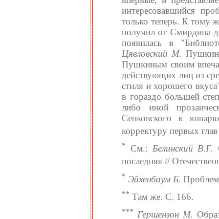
интересовавшийся проб
только теперь. К тому ж
получил от Смирдина дв
появилась в "Библио
Цявловский М.
Пушкин в
Пушкиным своим впечатл
действующих лиц из сре
стиля и хорошего вкуса
в гораздо большей степ
либо иной прозаиче
Сенковского к январ
корректуру первых гла
*
См.:
Белинский В.Г.
С
последняя // Отечествен
*
Эйхенбаум Б.
Проблемы
**
Там же. С. 166.
***
Гершензон М.
Образ