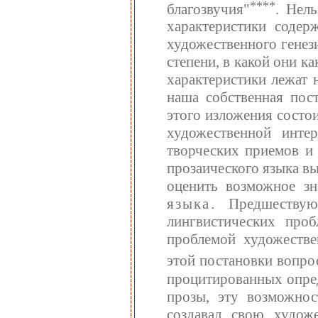
****
благозвучия"
. Нель
характеристики содер
художественного генез
степени, в какой они к
характеристики лежат н
наша собственная пос
этого изложения состои
художественной инте
творческих приемов и 
прозаического языка вы
оценить возможное з
языка
. Предшествую
лингвистических про
проблемой художеств
этой постановки вопро
процитированных опред
прозы, эту возможнос
создавал свою худож