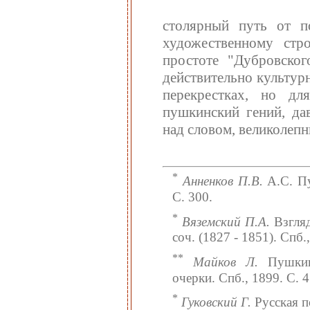
столярный путь от п
художественному стр
простоте "Дубровског
действительно культур
перекрестках, но дл
пушкинский гений, да
над словом, великолепн
*
Анненков П.В.
А.С. Пу
С. 300.
*
Вяземский П.А.
Взгляд
соч. (1827 - 1851). Спб.,
**
Майков Л.
Пушкин:
очерки. Спб., 1899. С. 4
*
Гуковский Г.
Русская по