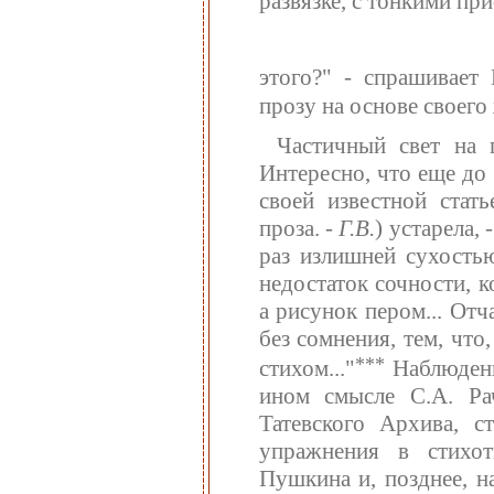
развязке, с тонкими пр
этого?" - спрашивает
прозу на основе своего
Частичный свет на п
Интересно, что еще до
своей известной стат
проза. -
Г.В.
) устарела,
раз излишней сухостью
недостаток сочности, 
а рисунок пером... От
без сомнения, тем, чт
***
стихом..."
Наблюдени
ином смысле С.А. Ра
Татевского Архива, с
упражнения в стихот
Пушкина и, позднее, 