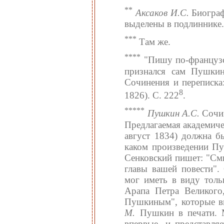
**
Аксаков И.С.
Биографи
выделены в подлиннике.
***
Там же.
****
"Пишу по-французск
признался сам Пушки
Сочинения и переписка:
8
1826). С. 222
.
*****
Пушкин А.С.
Сочин
Предлагаемая академиче
август 1834) должна бы
каком произведении Пу
Сенковский пишет: "Сми
главы вашей повести".
мог иметь в виду тольк
Арапа Петра Великого
Пушкиным", которые вы
М.
Пушкин в печати. М
впервые, и представля