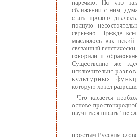
наречию. Но что так
сближении с ним, дум
стать прозою диалект
полную несостоятель
серьезно. Прежде все
мыслилось как некий 
связанный генетически,
говорили и образован
Существенно же зде
исключительно
разго
культурных функц
которую хотел разреши
Что касается необх
основе простонародной
научиться писать "не с
простым Русским слово