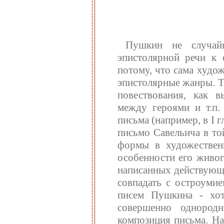
Пушкин не случай
эпистолярной речи к
потому, что сама худо
эпистолярные жанры. Т
повествования, как 
между героями и т.п.
письма (например, в I г
письмо Савельича в то
формы в художествен
особенности его живог
написанных действующи
совпадать с остроуми
писем Пушкина - хо
совершенно одноро
композиция письма. На