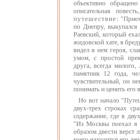
объективно обращено
описательная повест
путешествие
: "Прие
по Днепру, выкупался 
Раевский, который еха
жидовской хате, в бреду
видел в нем героя, сл
умом, с простой прек
друга, всегда милого,
памятник 12 года, че
чувствительный, он не
понимать и ценить его 
Но вот начало "Путеш
двух-трех строках ср
содержание, где в дву
"Из Москвы поехал я (
образом двести верст 
коего находится его де