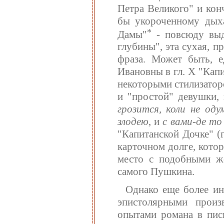
Петра Великого" и кон
бы укороченному дыха
*
Дамы"
- повсюду выде
глубины", эта сухая, п
фраза. Может быть, 
Ивановны в гл. X "Кап
некоторыми стилизатор
и "простой" девушки,
грозится, коли не оду
злодею
, и
с вами-де т
"Капитанской Дочке" (г
карточном долге, кото
место с подобными ж
самого Пушкина.
Однако еще более ин
эпистолярными произ
опытами романа в пись