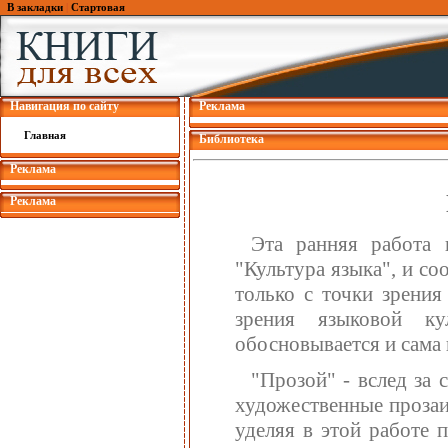
В закладки
|
Стартовая
Навигация по сайту
Реклама
Главная
Библиотека
Реклама
Реклама
Эта ранняя работа 
"Культура языка", и со
только с точки зрения
зрения языковой к
обосновывается и сама
"Прозой" - вслед за
художественные прозаи
уделяя в этой работе 