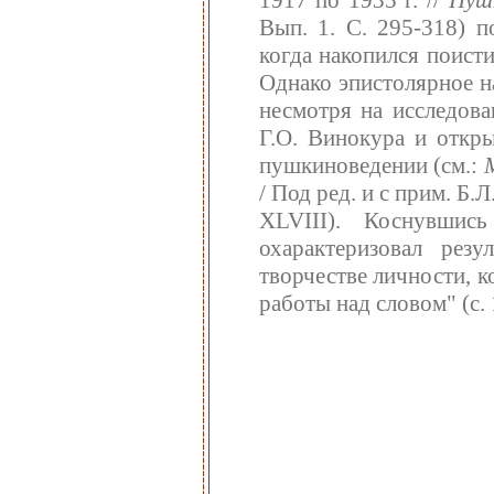
1917 по 1935 г. //
Пуш
Вып. 1. С. 295-318) 
когда накопился поист
Однако эпистолярное н
несмотря на исследова
Г.О. Винокура и откры
пушкиноведении (см.:
/ Под ред. и с прим. Б.Л.
XLVIII). Коснувшись
охарактеризовал рез
творчестве личности, 
работы над словом" (с. 