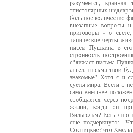
разумеется, крайняя
эпистолярных шедевров
большое количество фа
внезапные вопросы и
приговоры - о свете,
типические черты живо
писем Пушкина в его
стройность построения
сближает письма Пушки
ангел: письма твои бу
знакомые? Хотя я и сд
суеты мира. Вести о н
само внешнее положени
сообщается через пос
жизни, когда он пр
Вильгельм? Есть ли о
еще подчеркнуто: "Ч
Сосницкие? что Хмельн