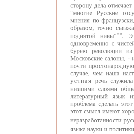
сторону дела отмечает
"многие Русские гос
мнения по-французск
образом, точно съезж
**
поднятой нивы"
. Э
одновременно с чисте
бурею революции из 
Московские салоны, - 
почти простонародную
случае, чем наша наст
устная
речь служила
низшими слоями обще
литературный язык и
проблема сделать это
этот смысл имеют хор
неразработанности рус
языка науки и политик