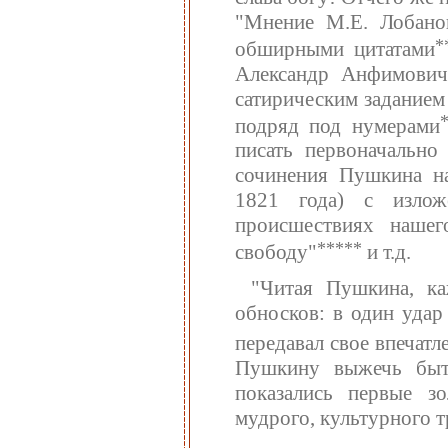
"Мнение М.Е. Лобанов
*
обширными цитатами
Александр Анфимович
сатирическим заданием с
подряд под нумерами
писать первоначально
сочинения Пушкина на
1821 года) с излож
происшествиях нашег
*****
свободу"
и т.д.
"Читая Пушкина, к
обносков: в один удар 
передавал свое впечат
Пушкину выжечь быто
показались первые зо
мудрого, культурного т