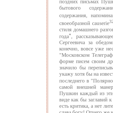
поздних письмах Пушк
бытового содержани
содержания, напомина
3
своеобразной causerie
стиля домашнего разго
*
года
, рассказывающе
Сергеевича за обедом
конечно, вовсе уже не
"Московском Телеграф
форме писем своим дру
значило бы переписыв
укажу хотя бы на извес
последнего в "Полярно
самой внешней манер
Пушкин каждый из эти
виде как бы заглавий 
есть критика, а нет лит
слава богу! Отчего же н