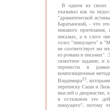
В одном из своих 
указывал как на недос
"драматической истины
Баратынский, - что эт
никакого притязания,
письмах, а в слоге п
голос "пишущего" в "М
не соответствует ни э
из романа в письмах". 
сюжетное задание, и 
перенести в рамки
композиционные методы
23
Владимира
, которым
переписку Саши и Лизы
мыслей о дворянстве, 
в остальном это де
пишущего", потому чт