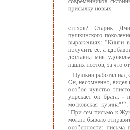
современников склонн
присылку новых
стихов? Старик Дмит
пушкинского поколения
выражениях: "Книги в
получить ее, а вдобав
доставил мне удоволь
наших поэтов, за что от
Пушкин работал над 
Он, несомненно, видел 
особое чувство эписто
упрекает он брата, - 
**
московская кузина"
.
"При сем письмо к Жук
можно бывало отправит
особенности: письма п