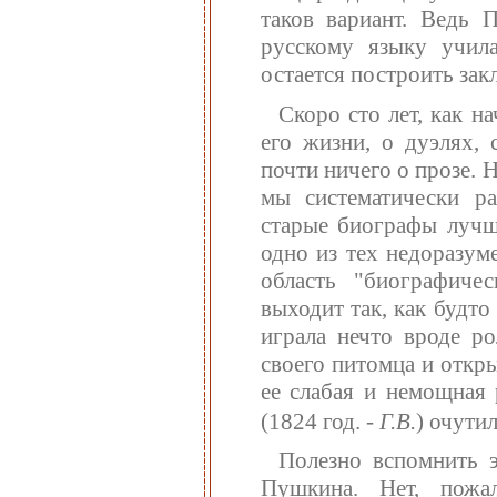
таков вариант. Ведь П
русскому языку учил
остается построить закл
Скоро сто лет, как 
его жизни, о дуэлях, 
почти ничего о прозе. 
мы систематически р
старые биографы лучш
одно из тех недоразуме
область "биографичес
выходит так, как будт
играла нечто вроде ро
своего питомца и откры
ее слабая и немощная 
(1824 год. -
Г.В.
) очутил
Полезно вспомнить э
Пушкина. Нет, пожа