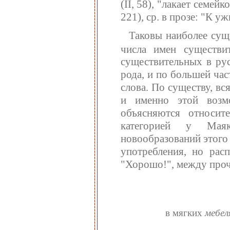
(II, 58), "лакает семейк
221), ср. в прозе: "К 
Таковы наиболее сущ
числа имен существи
существительных в рус
рода, и по большей ча
слова. По существу, в
и именно этой возм
объясняются относит
категорией у Маяк
новообразований этого
употребления, но рас
"Хорошо!", между проч
в мягких
мебеля