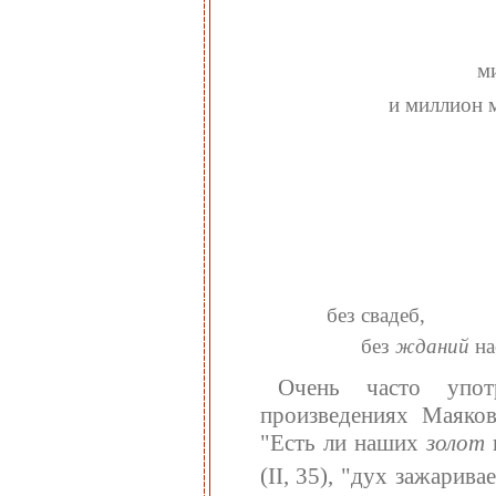
м
и миллион 
без свадеб,
без
жданий
на
Очень часто упот
произведениях Маяков
"Есть ли наших
золот
н
(II, 35), "дух зажарив