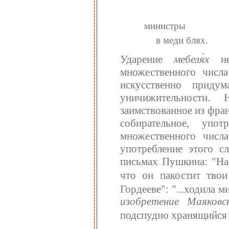
министры
в меди блях.
Ударение
мебеля́х
неп
множественного числ
искусственно приду
уничижительности. 
заимствованное из франц
собирательное, уп
множественного числа
употребление этого с
письмах Пушкина: "Нап
что он пакостит тво
Гордееве": "...ходила 
изобретение Маяковс
подспудно хранящийся в