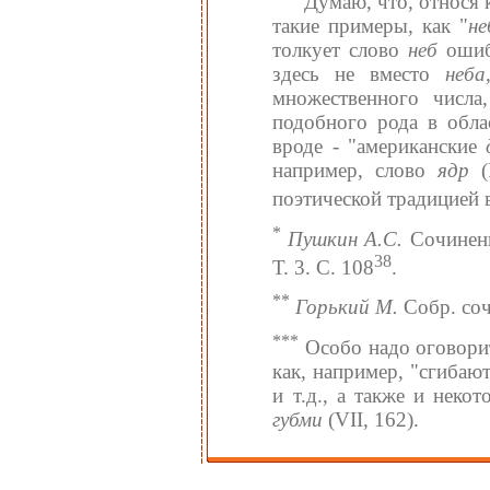
Думаю, что, относя 
такие примеры, как "
не
толкует слово
неб
ошибо
здесь не вместо
неба
множественного числа
подобного рода в обла
вроде - "американские
например, слово
ядр
(
поэтической традицией
*
Пушкин А.С.
Сочинения
38
Т. 3. С. 108
.
**
Горький М.
Собр. соч.
***
Особо надо оговори
как, например, "сгибаю
и т.д., а также и нек
губми
(VII, 162).