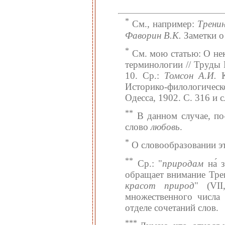
*
См., например:
Тренин
Фаворин В.К.
Заметки о
*
См. мою статью: О нек
терминологии // Труды 
10. Ср.:
Томсон А.И.
К
Историко-филологичес
Одесса, 1902. С. 316 и с
**
В данном случае, по-
слово
любовь
.
*
O словообразовании эт
**
Ср.: "
природам
на́ 
обращает внимание Трен
красот природ
" (VII
множественного числ
отделе сочетаний слов.
***