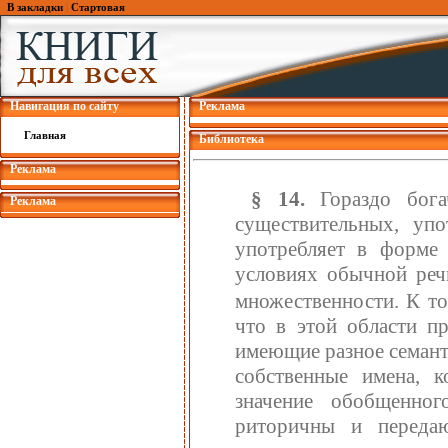
В закладки
|
Стартовая
Навигация по сайту
Реклама
Главная
Библиотека
Реклама
§ 14.
Гораздо бога
Реклама
существительных, уп
употребляет в форме 
условиях обычной реч
множественности. К то
что в этой области пр
имеющие разное семант
собственные имена, 
значение обобщенног
риторичны и переда