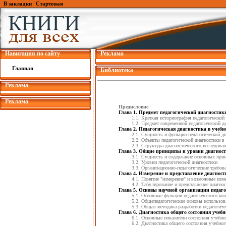
В закладки
|
Стартовая
Навигация по сайту
Реклама
Главная
Библиотека
Реклама
Реклама
Предисловие
Глава 1. Предмет педагогической диагностики
1.1. Краткая историография педагогической
1.2. Предмет современной педагогической д
Глава 2. Педагогическая диагностика в учеб
2.1. Сущность и функции педагогической д
2.2. Объекты педагогической диагностики в
2.3. Структура диагностического исследова
Глава 3. Общие принципы и уровни диагност
3.1. Сущность и содержание основных прин
3.2. Уровни педагогической диагностики
3.3. Организационно-педагогические требов
Глава 4. Измерение и представление диагнос
4.1. Понятие "измерение" и возможные из
4.2. Табулирование и представление диагно
Глава 5. Основы научной организации педаг
5.1. Основные функции педагогического ко
5.2. Общепедагогические основы использов
5.3. Общая методика разработки педагогиче
Глава 6. Диагностика общего состояния учебно
6.1. Основные показатели состояния учебног
6.2. Диагностика общего состояния учебного