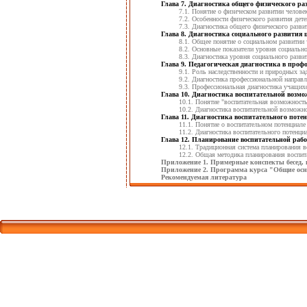
Глава 7. Диагностика общего физического р
7.1. Понятие о физическом развитии челове
7.2. Особенности физического развития дет
7.3. Диагностика общего физического разв
Глава 8. Диагностика социального развития
8.1. Общее понятие о социальном развитии
8.2. Основные показатели уровня социальн
8.3. Диагностика уровня социального разв
Глава 9. Педагогическая диагностика в проф
9.1. Роль наследственности и природных за
9.2. Диагностика профессиональной направл
9.3. Профессиональная диагностика учащи
Глава 10. Диагностика воспитательной возмо
10.1. Понятие "воспитательная возможность
10.2. Диагностика воспитательной возможно
Глава 11. Диагностика воспитательного пот
11.1. Понятие о воспитательном потенциал
11.2. Диагностика воспитательного потенци
Глава 12. Планирование воспитательной рабо
12.1. Традиционная система планирования в
12.2. Общая методика планирования воспита
Приложение 1. Примерные конспекты бесед, 
Приложение 2. Программа курса "Общие осн
Рекомендуемая литература
Корпорати