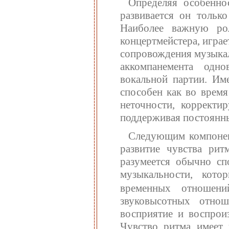
Определяя особеннос
развивается он только
Наиболее важную ро
концертмейстера, играе
сопровождения музыкал
аккомпанемента одн
вокальной партии. Им
способен как во время
неточности, корректи
поддерживая постоянны
Следующим компонен
развитие чувства рит
разумеется обычно сп
музыкальности, кото
временных отношен
звуковысотных отнош
восприятие и воспрои
Чувство ритма имеет 