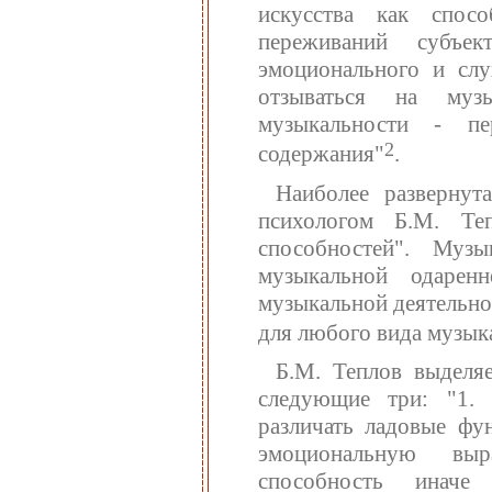
искусства как спос
переживаний субъе
эмоционального и слу
отзываться на музы
музыкальности - п
2
содержания"
.
Наиболее развернут
психологом Б.М. Те
способностей". Муз
музыкальной одарен
музыкальной деятельно
для любого вида музык
Б.М. Теплов выделя
следующие три: "1. 
различать ладовые фун
эмоциональную выр
способность иначе