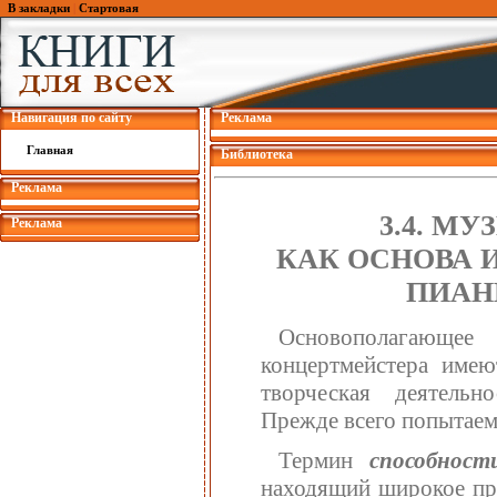
В закладки
|
Стартовая
Навигация по сайту
Реклама
Главная
Библиотека
Реклама
3.4. М
Реклама
КАК ОСНОВА 
ПИАН
Основополагающе
концертмейстера имею
творческая деятельн
Прежде всего попытаем
Термин
способнос
находящий широкое при