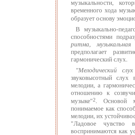
музыкальности, кото
временного хода музы
образует основу эмоци
В музыкально-педаг
способностями подра
ритма, музыкальна
предполагает разви
гармонический слух.
"Мелодический слу
звуковысотный слух 
мелодии, а гармониче
отношению к созвучи
2
музыке"
. Основой м
понимаемое как способ
мелодии, их устойчивос
"Ладовое чувство 
воспринимаются как ус