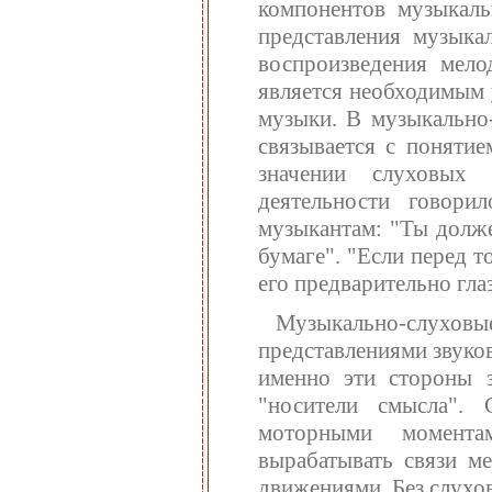
компонентов музыкаль
представления музыка
воспроизведения мело
является необходимым 
музыки. В музыкально-
связывается с понятие
значении слуховых 
деятельности говор
музыкантам: "Ты долже
бумаге". "Если перед т
его предварительно гла
Музыкально-слухов
представлениями звуко
именно эти стороны 
"носители смысла". 
моторными момента
вырабатывать связи м
движениями. Без слухо