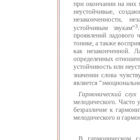
при окончании на них 
неустойчивые, созда
незаконченности, н
3
устойчивым звукам"
проявлений ладового ч
тонике, а также воспри
как незаконченной. Л
определенных отношени
устойчивость или неус
значении слова чувств
является "эмоциональн
Гармонический слу
мелодического. Часто 
безразличие к гармони
мелодического и гармон
В гармоническом сл