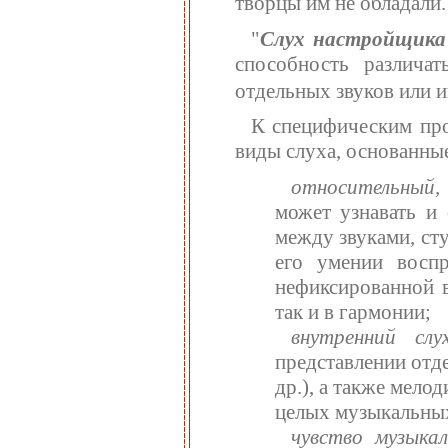
творцы им не обладали.
"
Слух настройщик
способность различа
отдельных звуков или 
К специфическим про
виды слуха, основанные
относительный
может узнавать и
между звуками, ст
его умении воспр
нефиксированной в
так и в гармонии;
внутренний сл
представлении отд
др.), а также мело
целых музыкальных
чувство музык