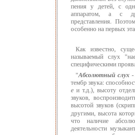
пения у детей, с одн
аппаратом, а с др
представления. Поэт
особенно на первых эта
Как известно, суще
называемый слух "на
специфическими проявл
"
Абсолютный слух
тембр звука: способност
e
и т.д.), высоту отд
звуков, воспроизводи
высотой звуков (скрип
другими, высота котор
что наличие абсолю
деятельности музыкант