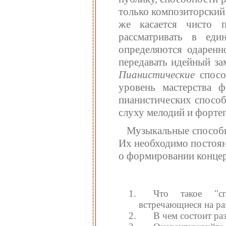
только композиторский 
же касается чисто п
рассматривать в ед
определяются одаренн
передавать идейный за
Пианистические
спосо
уровень мастерства ф
пианистических способ
слуху мелодий и форте
Музыкальные способн
Их необходимо постоян
о формировании концерт
Что такое "сп
встречающиеся на ра
В чем состоит ра