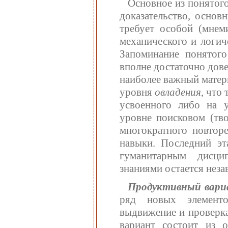
Основное из понятого
доказательство, основ
требует особой (мнем
механического и логич
Запоминание понятог
вполне достаточно дов
наиболее важный матери
уровня
овладения
, что
усвоенного либо на у
уровне поисковом (тво
многократного повтор
навыки. Последний эт
гуманитарным дисци
знаниями остается нез
Продуктивный вар
ряд новых элементо
выдвижение и проверка
вариант состоит из о