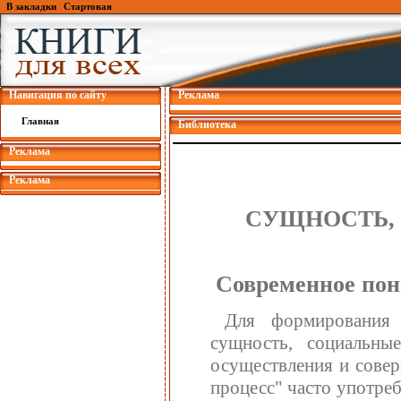
В закладки
|
Стартовая
Навигация по сайту
Реклама
Главная
Библиотека
Реклама
Реклама
СУЩНОСТЬ,
Современное пон
Для формирования 
сущность, социальны
осуществления и совер
процесс" часто употре