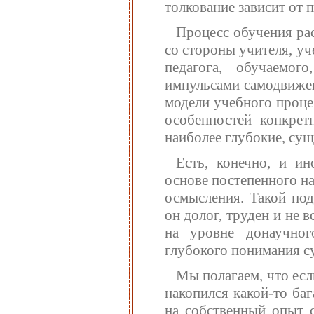
толкование зависит от
Процесс обучения ра
со стороны учителя, у
педагога, обучаемог
импульсами самодвижен
модели учебного процес
особенностей конкре
наиболее глубокие, су
Есть, конечно, и и
основе постепенного на
осмысления. Такой под
он долог, труден и не в
на уровне донаучног
глубокого понимания су
Мы полагаем, что есл
накопился какой-то ба
на собственный опыт 