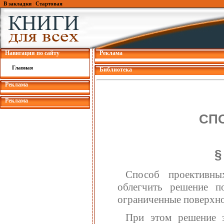
В закладки
|
Стартовая
Навигация по сайту
Реклама
Главная
Библиотека
Реклама
Реклама
СП
§
Способ проективны
облегчить решение п
ограниченные поверхно
При этом решение з