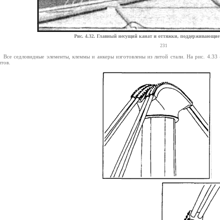
Рис. 4.32. Главный несущий канат и оттяжки, поддерживающи
231
Все седловидные элементы, клеммы и анкеры изготовлены из литой стали. На рис. 4.33
тов.