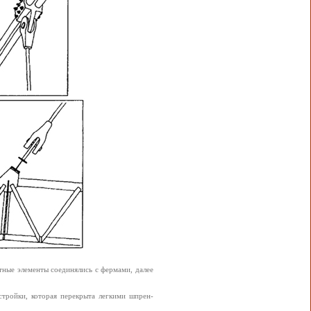
ные элементы соединялись с фермами, далее
стройки, которая перекрыта легкими шпрен-