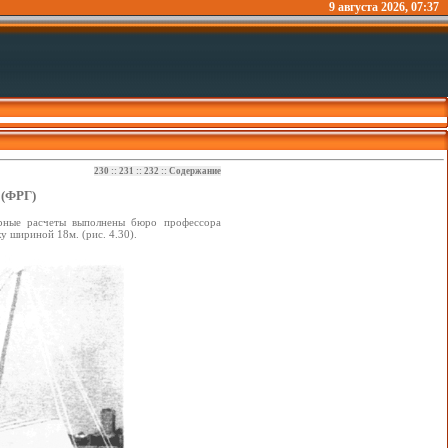
9 августа 2026, 07:37
230
::
231
::
232
::
Содержание
 (ФРГ)
рные расчеты выполнены бюро профессора
у шириной 18м. (рис. 4.30).