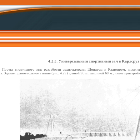
4.2.3. Универсальный спортивный зал в Карлсруэ
Проект спортивного зала разработан архитекторами Шмидтом и Казимиром, инжене
. Здание прямоугольное в плане (рис. 4.29) длиной 96 м., шириной 69 м., имеет пристройк