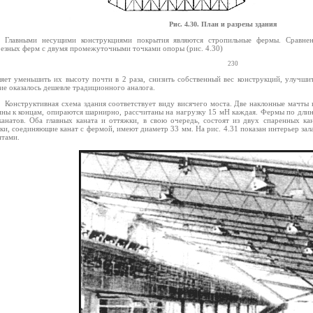
Рис. 4.30. План и разрезы здания
Главными несущими конструкциями покрытия являются стропильные фермы. Сравнени
резных ферм с двумя промежуточными точками опоры (рис. 4.30)
230
ляет уменьшить их высоту почти в 2 раза, снизить собственный вес конструкций, улучши
ие оказалось дешевле традиционного аналога.
Конструктивная схема здания соответствует виду висячего моста. Две наклонные мачты
ины к концам, опираются шарнирно, рассчитаны на нагрузку 15 мН каждая. Фермы по дли
канатов. Оба главных каната и оттяжки, в свою очередь, состоят из двух спаренных к
и, соединяющие канат с фермой, имеют диаметр 33 мм. На рис. 4.31 показан интерьер зала
нтами.