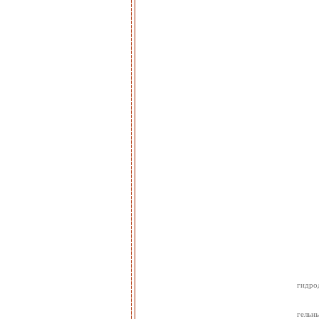
гидро
гельны