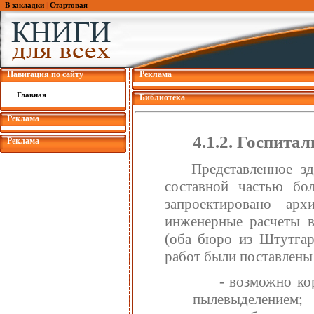
В закладки
|
Стартовая
Навигация по сайту
Реклама
Главная
Библиотека
Реклама
4.1.2. Госпита
Реклама
Представленное з
составной частью бол
запроектировано ар
инженерные расчеты 
(оба бюро из Штутгарт
работ были поставлены
- возможно ко
пылевыделением;