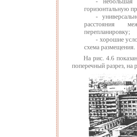
- небольшая 
горизонтальную пр
- универсаль
расстояния ме
перепланировку;
- хорошие усл
схема размещения.
На рис. 4.6 показа
поперечный разрез, на р