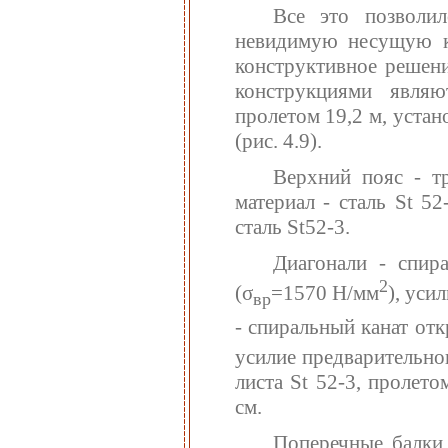
Все это позволи
невидимую несущую к
конструктивное решен
конструкциями явля
пролетом 19,2 м, устан
(рис. 4.9).
Верхний пояс - т
материал - сталь St 5
сталь St52-3.
Диагонали - спир
2
(σ
=1570 Н/мм
), уси
вр
- спиральный канат от
усилие предварительно
листа St 52-3, пролето
см.
Поперечные балки 