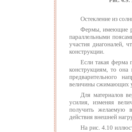
Рис. 4.9
Остекление из солн
Фермы, имеющие ры
параллельными поясами
участия диагоналей, ч
конструкции.
Если такая ферма 
конструкциям, то она 
предварительного на
величины сжимающих у
Для материалов в
усилия, изменяя вели
получить желаемую 
действия внешней нагру
На рис. 4.10 иллю