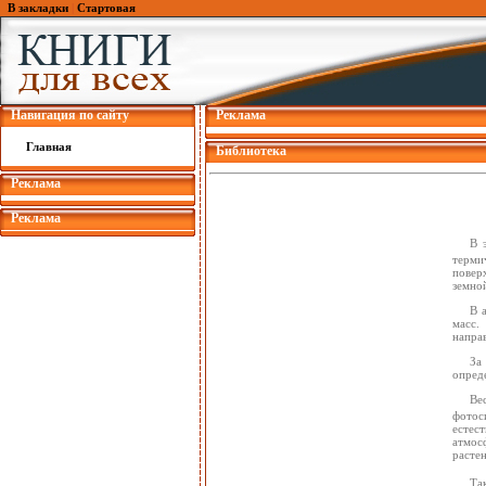
В закладки
|
Стартовая
Навигация по сайту
Реклама
Главная
Библиотека
Реклама
Реклама
В 
термич
повер
земно
В 
масс.
напра
За
опред
Ве
фотоси
естес
атмос
расте
Та