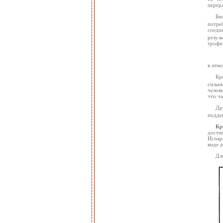
перера
Би
потре
соеди
резул
трофи
в атмо
Кр
сильн
челове
что ча
Др
поддер
Кр
дости
Испар
виде д
Дл