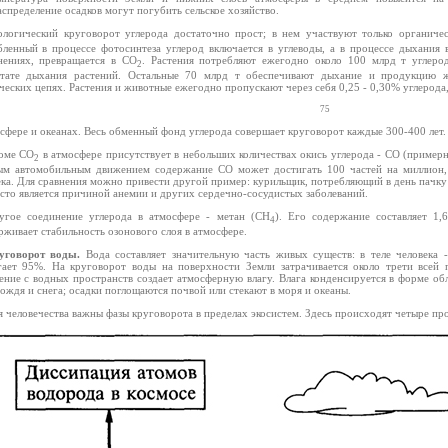
спределение осадков могут погубить сельское хозяйство.
ологический круговорот углерода достаточно прост; в нем участвуют только органиче
бленный в процессе фотосинтеза углерод включается в углеводы, а в процессе дыхания 
нениях, превращается в СО
. Растения потребляют ежегодно около 100 млрд т углеро
2
ьтате дыхания растений. Остальные 70 млрд т обеспечивают дыхание и продукцию 
ческих цепях. Растения и животные ежегодно пропускают через себя 0,25 - 0,30% углерода
75
сфере и океанах. Весь обменный фонд углерода совершает круговорот каждые 300-400 лет.
оме СО
в атмосфере присутствует в небольших количествах окись углерода - СО (примерн
2
ым автомобильным движением содержание СО может достигать 100 частей на миллион, 
ка. Для сравнения можно привести другой пример: курильщик, потребляющий в день пачку 
сто является причиной анемии и других сердечно-сосудистых заболеваний.
угое соединение углерода в атмосфере - метан (СН
). Его содержание составляет 1,
4
живает стабильность озонового слоя в атмосфере.
уговорот воды.
Вода составляет значительную часть живых существ: в теле человека 
гает 95%. На круговорот воды на поверхности Земли затрачивается около трети всей
ение с водных пространств создает атмосферную влагу. Влага конденсируется в форме обл
ождя и снега; осадки поглощаются почвой или стекают в моря и океаны.
я человечества важны фазы круговорота в пределах экосистем. Здесь происходят четыре проц