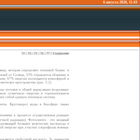
6 августа 2026, 11:43
73
::
74
::
75
::
76
::
77
::
Содержание
ца, которая определяет тепловой баланс и
млей от Солнца, 33% отражается облаками и
емли, 67% энергии поглощается атмосферой и
ическое пространство (рис. 5.2).
вных потоков и общей циркуляции воздушных
нную солнечную энергию в горизонтальном
яют собой единую тепловую систему.
анеты. Круговорот воды в биосфере также
стениями в процессе осуществления реакции
ечной радиации). Фотосинтез - это мощный
еделяющий большое количество кислорода в
ой энергии при участии хлорофилла зеленых
.
выделяется свободный кислород. За немногим