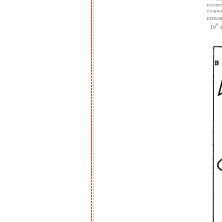
исклю
охара
испол
9
· 10
т