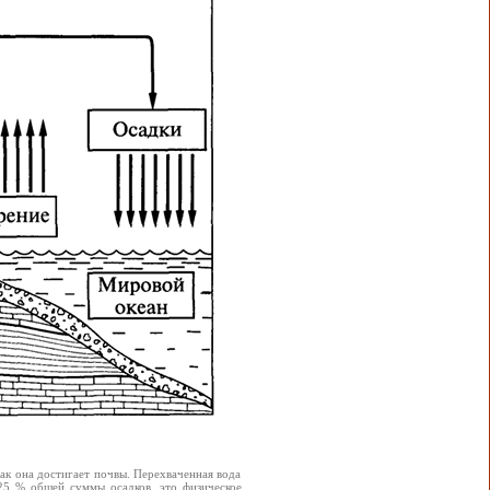
ак она достигает почвы. Перехваченная вода
25 % общей суммы осадков, это физическое