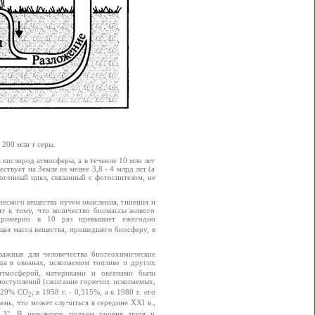
 200 млн т серы.
ь кислород атмосферы, а в течение 10 млн лет
твует на Земле не менее 3,8 - 4 млрд лет (а
огенный цикл, связанный с фотосинтезом, не
еского вещества путем окисления, гниения и
ит к тому, что количество биомассы живого
 примерно в 10 раз превышает ежегодно
щая масса вещества, прошедшего биосферу, в
важные для человечества биогеохимические
а в океанах, ископаемом топливе и других
атмосферой, материками и океанами были
 поступлений (сжигание горючих ископаемых,
0,29% СО
; в 1958 г. - 0,315%, а к 1980 г. его
2
нь, что может случиться в середине XXI в.,
 3°. В результате подъем уровня моря и