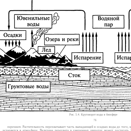
Рис. 5.4. Круговорот воды в биосфере
76
перехват.
Растительность перехватывает часть выпадающей в осадках воды до того, к
испаряется в атмосферу. Величина перехвата в умеренных широтах может достигать 