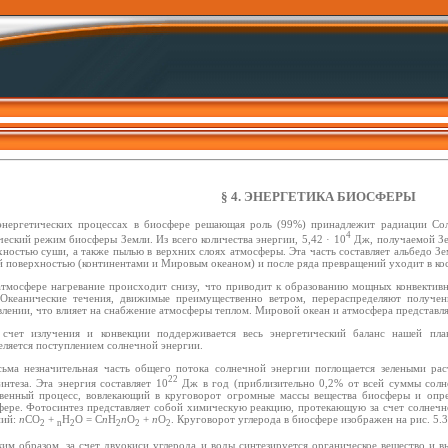
§ 4. ЭНЕРГЕТИКА БИОСФЕРЫ
энергетических процессах в биосфере решающая роль (99%) принадлежит радиации Солн
4
еский режим биосферы Земли. Из всего количества энергии, 5,42 · 10
Дж, получаемой Зе
хностью суши, а также пылью в верхних слоях атмосферы. Эта часть составляет альбедо З
й поверхностью (континентами и Мировым океаном) и после ряда превращений уходит в косм
атмосфере нагревание происходит снизу, что приводит к образованию мощных конвекти
 Океанические течения, движимые преимущественно ветром, перераспределяют получе
влении, что влияет на снабжение атмосферы теплом. Мировой океан и атмосфера представл
 счет излучения и конвекции поддерживается весь энергетический баланс нашей пл
еляется поступлением солнечной энергии.
сьма незначительная часть общего потока солнечной энергии поглощается зелеными ра
22
нтеза. Эта энергия составляет 10
Дж в год (приблизительно 0,2% от всей суммы солн
твенный процесс, вовлекающий в круговорот огромные массы вещества биосферы и опр
фере. Фотосинтез представляет собой химическую реакцию, протекающую за счет солнечн
ний:
n
СО
+
Н
О = С
n
Н
n
О
+
n
О
. Круговорот углерода в биосфере изображен на рис. 5.3
2
n
2
2
2
2
ким образом, за счет двуокиси углерода и воды синтезируется органическое вещество и 