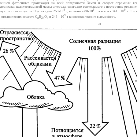
чением фотосинтез происходит на всей поверхности Земли и создает огромный ге
ктеризован количеством всей массы углерода, ежегодно вовлекаемого в построение органи
9
9
9
ьзуется и поглощается CO
: на суше 253-10
т, в океане - 88-10
т, а всего - 341 · 10
т. С ис
2
9
 органических веществ С
Н
О
и 248 · 10
т кислорода уходит в атмосферу.
n
2
n
n
73