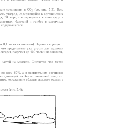
ские соединения и СО
(см. рис. 5.3). Весь
2
весь углерод, содержащийся в органических
да, 30 млрд т возвращаются в атмосферу в
животных, бактерий и грибов в различных
, содержащегося
о 0,1 части на миллион). Однако в городах с
что представляет уже угрозу для здоровья
сигарет, получает до 400 частей на миллион,
6 частей на миллион. Считается, что метан
- по весу 60%, а в растительном организме
 поступающей на Землю солнечной энергии.
аков, охлаждение облаков вызывает осадки в
есса (рис. 5.4):