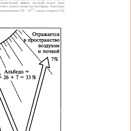
охимический эффект, который может быть
ческого живого вещества биосферы. Ежегодно
12
пользованием 135 · 10
т воды создается 232