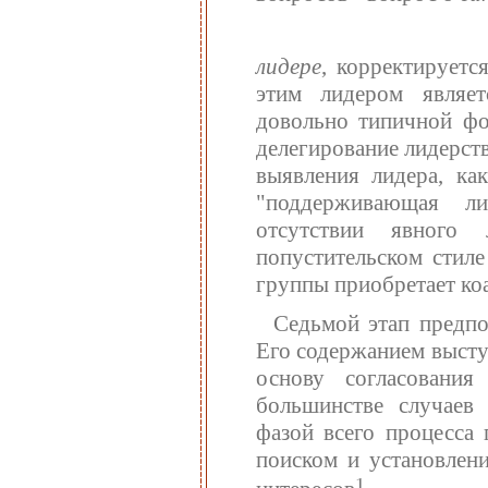
лидере
, корректируетс
этим лидером являет
довольно типичной фо
делегирование лидерст
выявления лидера, ка
"поддерживающая ли
отсутствии явного
попустительском стил
группы приобретает ко
Седьмой этап предпо
Его содержанием выст
основу согласовани
большинстве случаев 
фазой всего процесса 
поиском и установлен
1