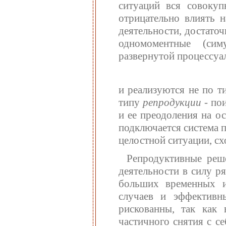
ситуаций вся совокуп
отрицательно влиять 
деятельности, достато
одномоментные (сим
развернутой процессуа
и реализуются не по т
типу
репродукции
- по
и ее преодоления на о
подключается система 
целостной ситуации, с
Репродуктивные реш
деятельности в силу р
больших временны́х и
случаев и эффективн
рискованны, так как 
частичного снятия с с