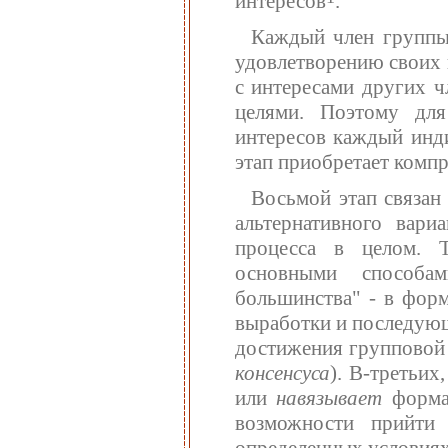
интересов
.
Каждый член группы 
удовлетворению своих 
с интересами других ч
целями. Поэтому для
интересов каждый инди
этап приобретает комп
Восьмой этап связан
альтернативного вари
процесса в целом. 
основными способа
большинства" - в фор
выработки и последую
достижения групповой 
консенсуса
). В-третьих
или
навязывает
формал
возможности прийти
определенных условия