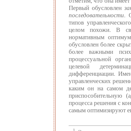
отметим, что она имеет
Первый обусловлен
за
последовательности
. 
типов управленческого
целом похожи. В св
нормативным оптимум
обусловлен более скры
более важными псих
процессуальной орга
целевой детермина
дифференциации. Имен
управленческих решени
каким он на самом д
приспособительную (
процесса решения с ко
самым оптимизируют ег
1