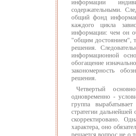
информации индив
содержательными. Сле
общий фонд информаци
каждого цикла зав
информации: чем он о
"общим достоянием", т
решения. Следовател
информационной основ
обогащение изначальн
закономерность обоз
решения.
Четвертый основн
одновременно - услови
группа вырабатывае
стратегии дальнейшей 
скорректировано. Одн
характера, оно обязат
решается вопрос не о т