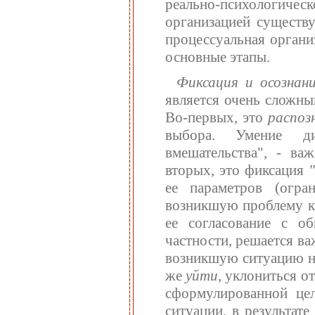
реально-психологичес
организацией существ
процессуальная орган
основные этапы.
Фиксация и осознани
является очень сложны
Во-первых, это
распоз
выбора. Умение ди
вмешательства", - ва
вторых, это фиксация
ее параметров (огра
возникшую проблему ка
ее согласование с о
частности, решается ва
возникшую ситуацию не
же
уйти
, уклониться о
сформулированной це
ситуации, в результат