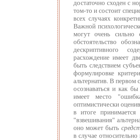
достаточно сходен с н
том-то и состоит специ
всех случаях конкрет
Важной психологическ
могут очень сильно 
обстоятельство обозн
дескриптивного со
расхождение имеет дв
быть следствием субъ
формулировке критери
альтернатив. В первом
осознаваться и как бы
имеет место "ошибка
оптимистически оценив
в итоге принимается 
"взвешивания" альтерн
оно может быть
средс
в случае относительно