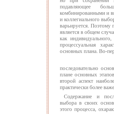
но при сохранении п
подавляющее боль
комбинированными и вк
и коллегиального выбо
варьируется. Поэтому 
является в общем случ
как индивидуального,
процессуальная хара
основных плана. Во-пер
последовательно осно
плане основных этапов
второй аспект наибо
практически более важе
Содержание и посл
выбора в своих основ
этого процесса, охара