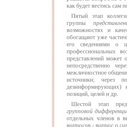
как будет вестись сам 
Пятый этап коллеги
группы
представле
возможностях и каче
обогащают уже частич
его сведениями о це
профессиональных во
представлений может 
непосредственно чер
межличностное общение
источники; через п
дезинформирующих) в
позиций, целей и др.
Шестой этап предп
групповой дифференци
отдельных членов в в
вопросов - вопрос о
си