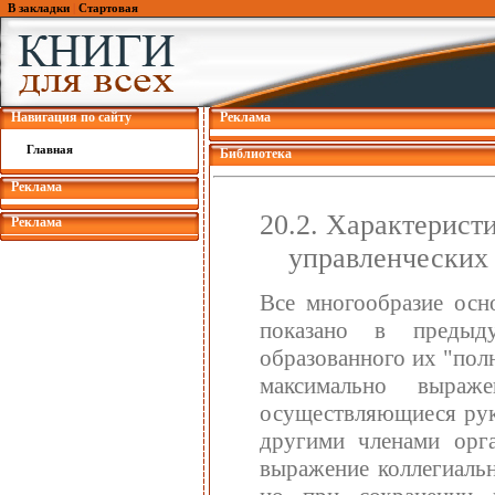
В закладки
|
Стартовая
Навигация по сайту
Реклама
Главная
Библиотека
Реклама
20.2. Характерист
Реклама
управленческих
Все многообразие осн
показано в предыду
образованного их "пол
максимально выраж
осуществляющиеся руко
другими членами орг
выражение коллегиаль