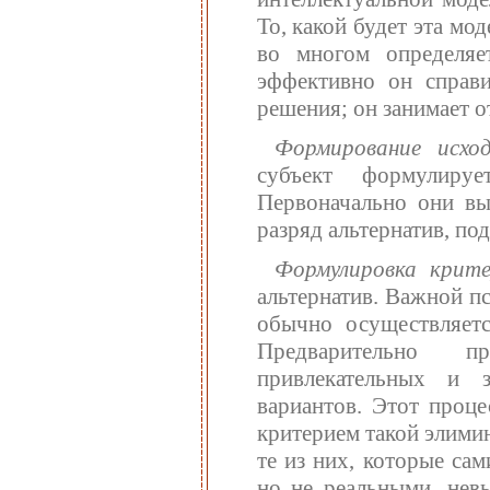
То, какой будет эта мод
во многом определяе
эффективно он справи
решения; он занимает 
Формирование исхо
субъект формулиру
Первоначально они в
разряд альтернатив, п
Формулировка крите
альтернатив. Важной п
обычно осуществляетс
Предварительно п
привлекательных и 
вариантов. Этот проц
критерием такой элими
те из них, которые са
но не реальными, нев