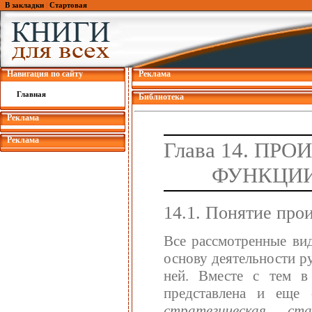
В закладки
|
Стартовая
Навигация по сайту
Реклама
Главная
Библиотека
Реклама
Реклама
Глава 14. П
ФУНКЦИИ
14.1. Понятие про
Все рассмотренные ви
основу деятельности р
ней. Вместе с тем в 
представлена и еще
стратегическая, ста