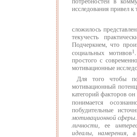
потребностей в комм
исследования привел к 
сложилось представлен
текучесть практическ
Подчеркнем, что прои
1
социальных мотивов
простого с современно
мотивационные исследов
Для того чтобы по
мотивационный потенци
категорий факторов он
понимается осознан
побудительные источ
мотивационной сферы
личности,
ее
интере
идеалы, намерения
, 