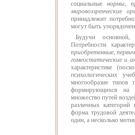
социальные
нормы, п
мировоззренческие ор
принадлежит потребно
могут быть упорядочены
Будучи основной, 
Потребности характ
приобретенные, перви
гомеостатические и а
характеристике (пос
психологических уче
многообразие типов 
формирующихся на и
множество путей возде
различных категорий 
форма трудовой деятел
один, а несколько моти