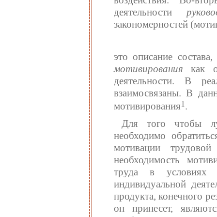
воздействия. Во-вто
деятельности
руково
закономерностей (мотив
это описание состава
мотивирования
как од
деятельности. В ре
взаимосвязаны. В данн
1
мотивирования
.
Для того чтобы лу
необходимо обратить
мотивации трудовой
необходимость мотив
труда в условиях 
индивидуальной деяте
продукта, конечного ре
он принесет, являют