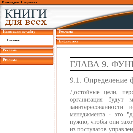
В закладки
|
Стартовая
Навигация по сайту
Реклама
Главная
Библиотека
Реклама
Реклама
ГЛАВА 9. ФУ
9.1. Определение 
Достойные цели, пер
организация будут 
заинтересованности 
менеджмента - это "д
нужно, чтобы они захот
из постулатов управлен