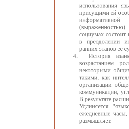
использования яз
присущими ей особ
информативной
(выраженностью)
социумах состоит 
в преодолении и
ранних этапов ее с
История взаи
возрастанием р
некоторыми общим
такими, как интел
организации общес
коммуникации, угл
В результате расш
Удлиняется "язык
ежедневные часы, 
размышляет.