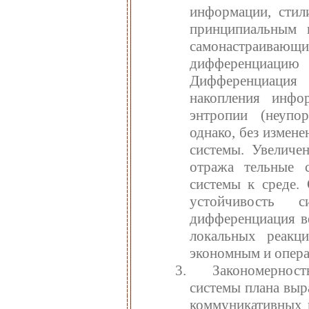
информации, стил
принципиальным 
самонастраива
дифференциаци
Дифференциация 
накопления инфо
энтропии (неупор
однако, без измен
системы. Увеличе
отража тельные с
системы к среде.
устойчивость 
дифференциация ве
локальных реакц
экономным и опер
Закономерност
системы плана выр
коммуникативных 