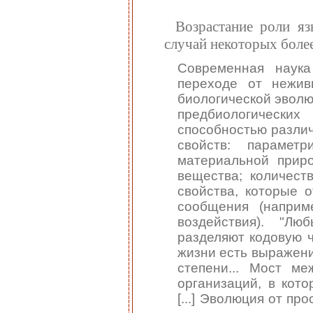
Возрастание роли яз
случай некоторых боле
Современная наук
переходе от нежи
биологической эволю
предбиологическ
способностью различ
свойств: парамет
материальной приро
вещества; количеств
свойства, которые 
сообщения (наприм
воздействия). "Л
разделяют кодовую ч
жизни есть выражени
степени... Мост м
организаций, в кот
[...] Эволюция от п