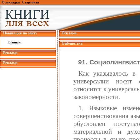
В закладки
|
Стартовая
Навигация по сайту
Реклама
Главная
Библиотека
Реклама
91. Социолингвис
Реклама
Как указывалось в 
универсалии носят 
относится к универсал
закономерности.
1. Языковые измен
совершенствования язы
обусловлен поступ
материальной и дух
процессы в языке пре