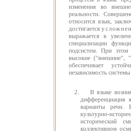
изменения во внешне
реальности. Совершен
относится язык, заклю
достигается
усложне
выражается в увелич
специализации функц
подсистем. При этом
высокие ("внешние", 
обеспечивает усто
независимость системы
В языке возник
дифференциация я
варианты речи. 
культурно-истори
исторический см
коллективном осм