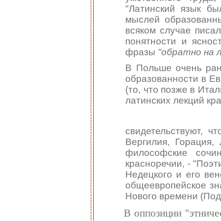
"Латинский язык б
мыслей образованных
всяком случае писал
понятности и яснос
фразы
"обратно на 
В Польше очень рано
образованности в Ев
(то, что позже в Ита
латинских лекций кр
свидетельствуют, ч
Вергилия, Горация, 
философские сочи
красноречии, - "Поэт
Недецкого и его вен
общеевропейское зн
Нового времени (Под
В оппозиции "этниче