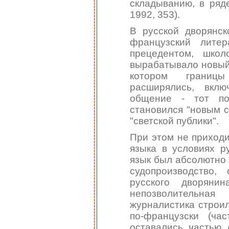
складыванию, в ряде
1992, 353).
В русской дворянск
французский лите
прецедентом, шко
вырабатывало новый,
котором границы
расширялись, вкл
общение - тот по
становился "новым с
"светской публики".
При этом не приход
языка в условиях ру
язык был абсолютно 
судопроизводство,
русского дворян
непозволительная
журналистика строил
по-французски (ча
оставались частью