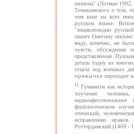
шпиона" (Лотман 1992, 
Томашевского о том, ч
чем книг на всех ино
русском языке. Вспом
"энциклопедии русско
пишет Онегину письмо
виду, конечно, не быт
чувств, обсуждения п
представленная Пушки
деталь (одну из многи
отцом ход военных дей
привычке
переходит н
11
Гуманизм как историк
'изучение человека
надконфессионально
филологическом изуче
этический, человечес
исправлению нравов.
Роттердамский (1469 - 1