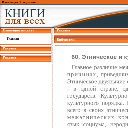
В закладки
|
Стартовая
Навигация по сайту
Реклама
Главная
Библиотека
Реклама
60. Этническое и 
Реклама
Главное различие ме
причинах
, приведши
Этническое двуязычие 
- в одной стране, о
государств. Культурн
культурного порядка.
всего в своих этниче
межэтнических кон
язык социума, нерод