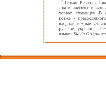
12
Термин Рикардо Пик
- католического влияни
хорват, словенцев. В
позже - православног
входили южные славян
русские, украинцы, б
языков
Slavia Orthodox
Корпорати