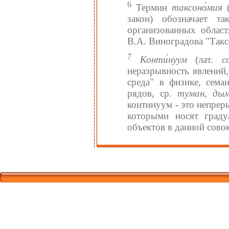
6
Термин
таксоно́мия
(
закон) обозначает т
организованных област
В.А. Виноградова "Так
7
Конти́нуум
(лат.
c
неразрывность явлений,
среда" в физике, сема
рядов, ср.
туман, дым
континуум - это непрер
которыми носят граду
объектов в данной сово
Корпорати