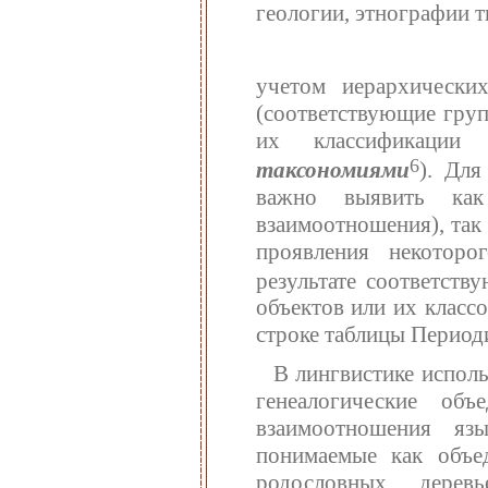
геологии, этнографии т
учетом иерархически
(соответствующие гру
их классификац
6
таксономиями
). Для
важно выявить как
взаимоотношения), так
проявления некоторо
результате соответств
объектов или их класс
строке таблицы Период
В лингвистике исполь
генеалогические об
взаимоотношения язы
понимаемые как объед
родословных дерев