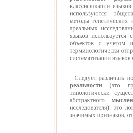
классификации языков 
используются общен
методы генетических 
ареальных исследован
языков используется 
объектов с учетом 
терминологически отгр
систематизации языков (
Следует различать по
реальности
(это гру
типологически сущес
абстрактного
мыслен
исследователя): это л
значимых признаков, о