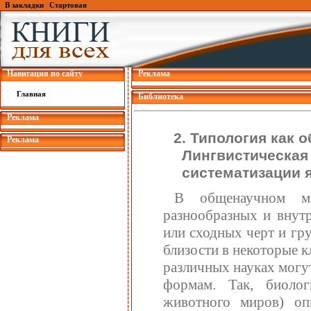
В закладки
|
Стартовая
Навигация по сайту
Реклама
Главная
Библиотека
Реклама
2. Типология как 
Реклама
Лингвистическая 
систематизации 
В общенаучном ма
разнообразных и внут
или сходных черт и гр
близости в некоторые к
различных науках могу
формам. Так, биолог
животного миров) оп