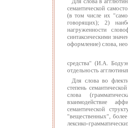
Для слова в агглютин
семантической самост
(в том числе их "само
говорящих); 2) наи
нагруженности слово
синтаксическими значе
оформление) слова, не
средства" (И.А. Бодуэ
отдельность агглютина
Для слова во флект
степень семантическо
слова (грамматичес
взаимодействие аф
семантической структ
"вещественных", более
лексико-грамматическ