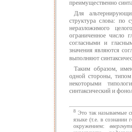
преимущественно синта
Для альтернирующи
структура слова: по 
неразложимого целог
ограниченное число г
согласными и гласным
значения являются сог
выполняют синтаксичес
Таким образом, имею
одной стороны, типом 
некоторыми типолог
синтаксический и фоно
8
Это так называемые с
языке (т.е. в сознании
окружением:
ввергну