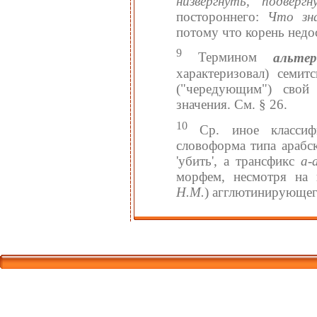
низвергнуть, подвергн
постороннего:
Что зн
потому что корень недо
9
Термином
альте
характеризовал) семи
("чередующим") свой
значения. См. § 26.
10
Ср. иное классифи
словоформа типа арабс
'убить', а трансфикс
а-
морфем, несмотря на в
Н.М.
) агглютинирующег
Корпорати