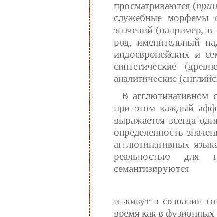
просматриваются (
прин
служебные морфемы о
значений (например, в
род, именительный па
индоевропейских и се
синтетические (древн
аналитические (английс
В агглютинативном 
при этом каждый аффи
выражается всегда одн
определенность значе
агглютинативных язык
реальностью для г
семантизируются
и живут в сознании го
время как в фузионных