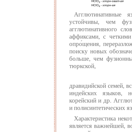
НСIO
-
хлорн-оват-ая
3
НСIO
-
хлорн-ая
4
Агглютинативные я
устойчивы, чем фу
агглютинативного сло
аффиксами, с четким
опро́щения, переразло
поиску новых обозначе
больше, чем фузионны
тюркской,
дравидийской семей, вс
индейских языков, н
корейский и др. Агглю
и полисинтетических яз
Характеристика неко
является важнейшей, 