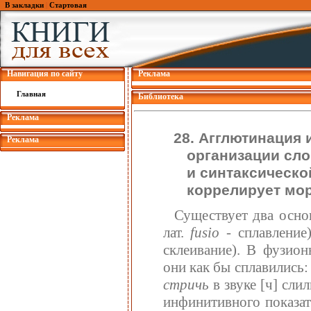
В закладки
|
Стартовая
Навигация по сайту
Реклама
Главная
Библиотека
Реклама
28. Агглютинация 
Реклама
организации сло
и синтаксическо
коррелирует мо
Существует два осн
лат.
fusio
- сплавление
склеивание). В фузио
они как бы сплавились:
стричь
в звуке [ч] сли
инфинитивного показат