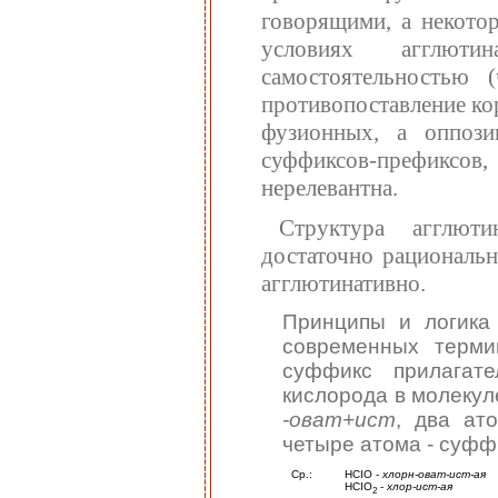
говорящими, а некото
условиях агглют
самостоятельностью 
противопоставление ко
фузионных, а оппози
суффиксов-префиксов,
нерелевантна.
Структура агглюти
достаточно рациональн
агглютинативно.
Принципы и логика
современных терми
суффикс прилагате
кислорода в молекул
-оват+ист
, два ат
четыре атома - суф
Ср.:
HCIO -
хлорн-оват-ист-ая
НСIO
-
хлор-ист-ая
2