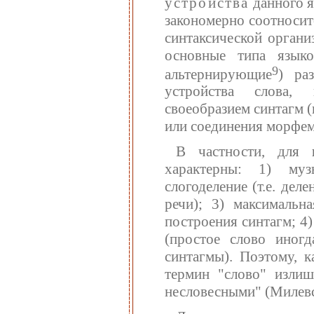
устройства
данного я
закономерно соотносит
синтаксической органи
основные типа языко
9
альтернирующие
) ра
устройства слова,
своеобразием синтагм 
или соединения морфем
В частности, для
характерны: 1) муз
слогоделение (т.е. де
речи); 3) максимальн
построения синтагм; 4)
(простое слово иног
синтагмы). Поэтому, к
термин "слово" излиш
несловесными" (Милевс