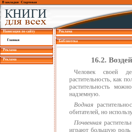
В закладки
|
Стартовая
Навигация по сайту
Реклама
Главная
Библиотека
Реклама
16.2. Возде
Реклама
Человек своей де
растительность, как по
растительность можн
надземную.
Водная
растительн
обитателей, но использ
Почвенная
раститель
играют большую роль 