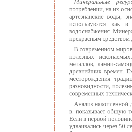
Минеральные рес
потреблении, на их ос
артезианские воды, з
используются как в 
водоснабжения. Минера
прекрасным средством 
В современном миров
полезных ископаемы
металлов, камни-самоц
древнейших времен. Е
месторождения тради
разновидности, полезн
современных техническ
Анализ накопленной 
в. показывает общую 
Если в первой половин
удваивались через 50 лет