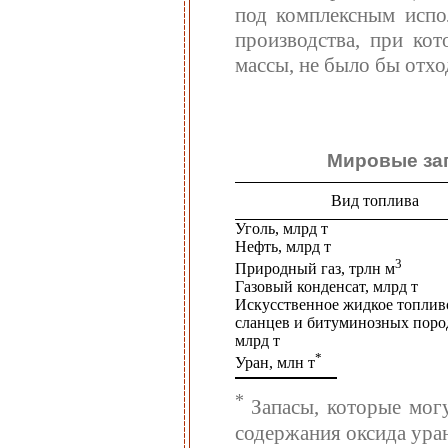
под комплексным испо
производства, при ко
массы, не было бы отхо
Мировые зап
Вид топлива
Уголь, млрд т
Нефть, млрд т
3
Природный газ, трлн м
Газовый конденсат, млрд т
Искусственное жидкое топливо
сланцев и битуминозных пород
млрд т
*
Уран, млн т
*
Запасы, которые могу
содержания оксида уран