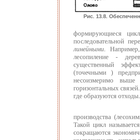
Рис. 13.8. Обеспече
формирующиеся цикл
последовательной пе
линейными.
Например,
лесопиление - дере
существенный эффе
(точечными ) предпр
несоизмеримо выше
горизонтальных связей.
где образуются отходы
производства (лесохим
Такой цикл называетс
сокращаются экономиче