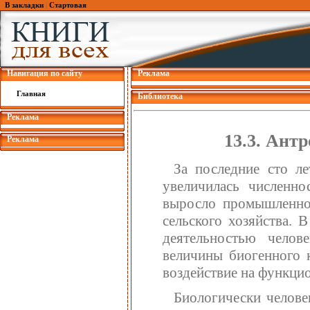
В закладки
|
Стартовая
Навигация по сайту
Реклама
Главная
Библиотека
Реклама
13.3. Ант
Реклама
За последние сто л
увеличилась численно
выросло промышленное
сельского хозяйства. 
деятельностью челов
величины биогенного к
воздействие на функци
Биологически челове