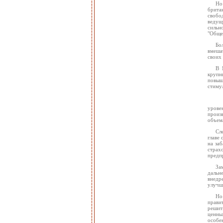
Но
брита
свобо
ведущ
сильн
"Общем
Бо
вмеша
своих 
В 
крупн
повыш
стимул
урове
произ
объем
Сл
главе 
на за
страх
предп
За
дальн
внедр
улучше
Но
правит
решит
ценны
особе