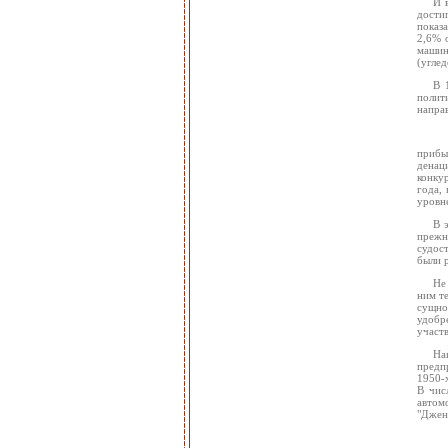
И 
дости
показ
2,6% 
машин
(углед
В 
полит
направ
прибы
денац
конку
года,
уровне
В 
прежн
судос
были 
Не
ним т
сущно
удобр
участ
На
предп
1950-х
В чис
автом
"Джене