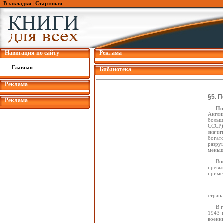
В закладки
|
Стартовая
Навигация по сайту
Реклама
Главная
Библиотека
Реклама
§5. 
Реклама
По
Англии
больш
СССР)
значи
богат
разруш
меньш
Во
превы
приме
страна
В 
1943 
военн