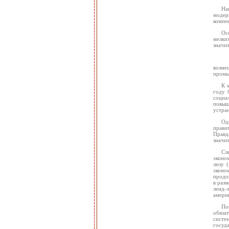
На
модер
компен
Ос
мелки
значит
возме
промы
К 
году 
социа
повыш
устран
Од
прави
Правд
значит
Сл
эконо
лизу 
эконо
продо
в разм
ленд-л
америк
По
обяза
систе
госуд