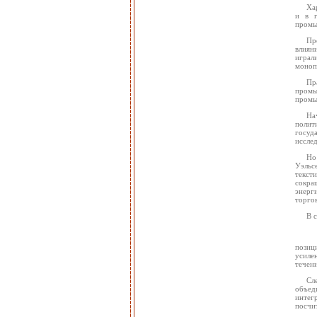
Ха
и в г
промы
Пр
влиян
играл
моноп
Пр
промы
промы
На
полит
госуд
иссле
Но
Уэльс
текст
сокра
энерги
торго
В 
позиц
усиле
течен
Сл
объед
интег
посчи