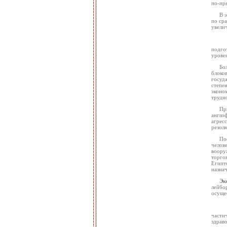
по-пр
В 
по ср
увелич
подго
урове
Бо
блоко
госуд
степе
эконо
трудно
Пр
англо
агрес
резол
По
челов
воору
торго
Египте
назнач
Эк
лейбо
осуще
части
здрав