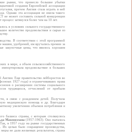
ские рынки, что принесло большие убытки
ициативой создания Европейской ассоциации
тугалия, причем Англия стала играть в ней
да. Однако эта ассоциация не имела такого
АСТ не может составить сильной конкуренции
процесс затянулся более чем на 10 лет.
валось в условиях сильного государственного
ьшое количество продовольствия и сырья из
дству.
водства. В соответствии с этой программой
е машин, удобрений, им вручались премии за
ные закупочные цены, что явилось хорошим
оких в мире, а объем сельскохозяйственного
 импортировала продовольствие в больших
й Англии. Еще правительство лейбористов во
рофсоюзах 1927 года) и ограничивавших права
офсоюзов о расширении системы социального
осов трудящихся, отчислений от прибыли
сти, в связи с рождением детей. Получила
атную медицинскую помощь и др. Благодаря
аметному увеличению объемов потребления и
го баланса страны, с которым столкнулось
ьда Макмиллана
(1957-1963). Оно пыталось
Так, в 1957 году на рынке государственных
. Их целью было сокращение производства,
 меры не дали желаемых результатов, страна