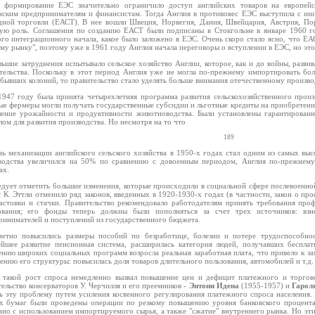
 формирование ЕЭС значительно ограничило доступ английских товаров на европей
нским предпринимателям и финансистам. Тогда Англия в противовес ЕЭС выступила с ин
дной торговли (ЕАСТ). В нее вошли Швеция, Норвегия, Дания, Швейцария, Австрия, Пор
ую роль. Соглашения по созданию ЕАСТ были подписаны в Стокгольме в январе 1960 го
ого интеграционного начала, какое было заложено в ЕЭС. Очень скоро стало ясно, что Е
у рынку", поэтому уже в 1961 году Англия начала переговоры о вступлении в ЕЭС, но этот 
льшие затруднения испытывало сельское хозяйство Англии, которое, как и до войны, разви
тельства. Поскольку в этот период Англия уже не могла по-прежнему импортировать бол
бывших колоний, то правительство стало уделять больше внимания отечественному произво
1947 году была принята четырехлетняя программа развития сельскохозяйственного произ
ые фермеры могли получать государственные субсидии и льготные кредиты на приобретени
ение урожайности и продуктивности животноводства. Были установлены гарантирован
ом для развития производства. Но несмотря на то что
189
нь механизации английского сельского хозяйства в 1950-х годах стал одним из самых выс
водства увеличился на 50% по сравнению с довоенным периодом, Англия по-прежнему
ах.
едует отметить большие изменения, которые происходили в социальной сфере послевоенно
с К. Эттли отменило ряд законов, введенных в 1920-1930-х годах (в частности, закон о п
бастовки и стачки. Правительство рекомендовало работодателям принять требования пр
ования; его фонды теперь должны были пополняться за счет трех источников: взн
ринимателей и поступлений из государственного бюджета.
метно повысились размеры пособий по безработице, болезни и потере трудоспособно
ейшее развитие пенсионная система, расширилась категория людей, получавших беспл
ению широких социальных программ возросла реальная заработная плата, что привело к з
нию его структуры: повысилась доля товаров длительного пользования, автомобилей и т.д.
 такой рост спроса немедленно вызвал повышение цен и дефицит платежного и торгово
ельство консерваторов У. Черчилля и его преемников -
Энтони Идена
(1955-1957) и
Гарол
ь эту проблему путем усиления косвенного регулирования платежного спроса населения. 
х бумаг были проведены операции по резкому повышению уровня банковского процента
нно с использованием импортируемого сырья, а также "сжатие" внутреннего рынка. Но эти