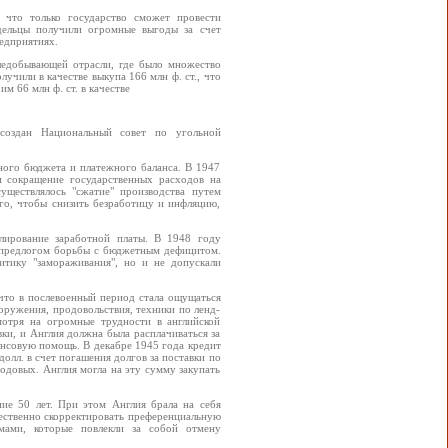
, что только государство сможет провести
дельцы получили огромные выгоды за счет
редприятиях.
ледобывающей отрасли, где было множество
чили в качестве выкупа 166 млн ф. ст., что
 66 млн ф. ст. в качестве
создан Национальный совет по угольной
ного бюджета и платежного баланса. В 1947
и сокращение государственных расходов на
уществлялось "сжатие" производства путем
го, чтобы снизить безработицу и инфляцию,
лирование заработной платы. В 1948 году
д предлогом борьбы с бюджетным дефицитом.
итику "замораживания", но и не допускали
что в послевоенный период стала ощущаться
ружения, продовольствия, техники по ленд-
мотря на огромные трудности в английской
ки, и Англия должна была расплачиваться за
ансовую помощь. В декабре 1945 года кредит
долл. в счет погашения долгов за поставки по
годовых. Англия могла на эту сумму закупать
ние 50 лет. При этом Англия брала на себя
щественно скорректировать преференциальную
ами, которые повлекли за собой отмену