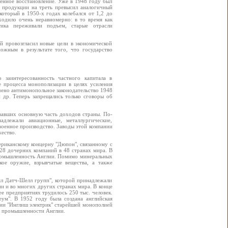
оенное восстановление. Уже в 1948 году был
 продукции на треть превысил аналогичный
оторый в 1950-х годах колебался от 1,2 до
ходило очень неравномерно: в то время как
етика переживали подъем, старые отрасли
ый провозгласил новые цели в экономической
ожным в результате того, что государство
 заинтересованность частного капитала в
е процесса монополизации в целях усиления
чено антимонопольное законодательство 1948
и др. Теперь запрещались только сговоры об
вавших основную часть доходов страны. По-
длежали авиационные, металлургические,
военное производство. Заводы этой компании
ество.
риканскому концерну "Дюпон", связанному с
8 дочерних компаний в 48 странах мира. В
промышленность Англии. Помимо минеральных
кое оружие, взрывчатые вещества, а также
ял Датч-Шелл групп", которой принадлежали
и и во многих других странах мира. В конце
ее предприятиях трудилось 250 тыс. человек.
ум". В 1952 году была создана английская
нии "Инглиш электрик" старейшей монополией
ой промышленности Англии.