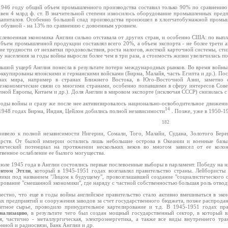
1946 году общий объем промышленного производства составил только 90% по сравнению
авен 4 млрд ф. ст. В значительной степени износилось оборудование промышленных предп
капиталов. Особенно большой спад производства произошел в хлопчатобумажной промыш
 обувной - на 13% по сравнению с довоенным уровнем.
слевоенная экономика Англии сильно отставала от других стран, и особенно США: по выплавк
 объем промышленной продукции составлял всего 20%, а объем экспорта - не более трети 
е трудности от нехватки продовольствия, роста налогов, жесткой карточной системы, сти
 населения за годы войны выросли более чем в три раза, а стоимость жизни увеличилась п
льшой ущерб Англия понесла в результате потери международных рынков. Во время войны
оккупированы японскими и германскими войсками (Бирма, Малайя, часть Египта и др.). Пос
нах мира, например в странах Ближнего Востока, в Юго-Восточной Азии, заметно 
еэкономические связи со многими странами, особенно попавшими в сферу интересов Сове
ной Европы, Китаем и др.). Доля Англии в мировом экспорте (исключая СССР) снизилась с 
годы войны и сразу же после нее активизировалось национально-освободительное движение 
14
1948 годах Бирма, Индия, Цейлон добились полной независимости
. Позже, уже в 1950-19
182
ривело к полной независимости Нигерии, Сомали, Того, Малайи, Судана, Золотого Бер
арств. От былой империи остались лишь небольшие острова в Океании и военные базы
мический потенциал на протяжении нескольких веков во многом зависел от ее колон
твенное ослабление ее былого могущества.
июле 1945 года в Англии состоялись первые послевоенные выборы в парламент. Победу на н
нтом Эттли
, который в 1945-1951 годах возглавлял правительство страны. Лейборист
мики под названием "Лицом к будущему", провозглашавшей создание "социалистического 
рование "смешанной экономики", где наряду с частной собственностью большая роль отвод
вестно, что еще в годы войны английское правительство стало активно вмешиваться в эк
ых предприятий и сооружения заводов за счет государственного бюджета, позже распродан
итное сырье, проводило принудительное картелирование и т.д. В 1945-1951 годах пр
нализацию
, в результате чего был создан мощный государственный сектор, в который в
ая, частично - металлургическая, электроэнергетика, а также все виды внутреннего тра
нной и радиосвязи, Банк Англии и др.