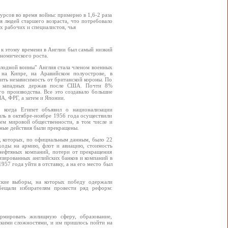
урсов во время войны: примерно в 1,6-2 раза
я людей старшего возраста, что потребовало
х рабочих и специалистов, чья
 к этому времени в Англии был самый низкий
номического роста.
олодной воины" Англия стала членом военных
на Кипре, на Аравийском полуострове, в
ить независимость от британской короны. По
ди западных держав после США. Почти 8%
го производства. Все это создавало большие
А, ФРГ, а затем и Японии.
 когда Египет объявил о национализации
иль в октябре-ноябре 1956 года осуществили
ием мировой общественности, в том числе и
ные действия были прекращены.
, которых, по официальным данным, было 22
сходы на армию, флот и авиацию, стоимость
нефтяных компаний, потери от прекращения
изированных английских банков и компаний в
57 года уйти в отставку, а на его место был
ские выборы, на которых победу одержали
бещали избирателям провести ряд реформ:
рмировать жилищную сферу, образование,
скими сложностями, и им пришлось пойти на