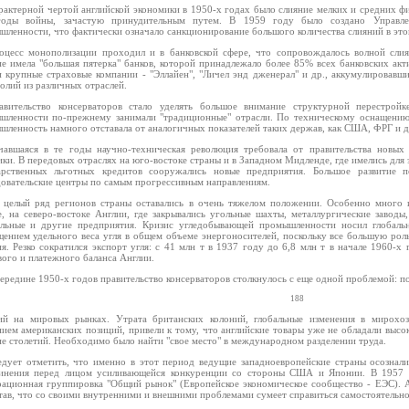
рактерной чертой английской экономики в 1950-х годах было слияние мелких и средних фи
оды войны, зачастую принудительным путем. В 1959 году было создано Управле
шленности, что фактически означало санкционирование большого количества слияний в это
оцесс монополизации проходил и в банковской сфере, что сопровождалось волной сл
ие имела "большая пятерка" банков, которой принадлежало более 85% всех банковских акт
и крупные страховые компании - "Эллайен", "Личел энд дженерал" и др., аккумулировав
олий из различных отраслей.
авительство консерваторов стало уделять большое внимание структурной перестройк
шленности по-прежнему занимали "традиционные" отрасли. По техническому оснащению
шленность намного отставала от аналогичных показателей таких держав, как США, ФРГ и 
чавшаяся в те годы научно-техническая революция требовала от правительства новы
ики. В передовых отраслях на юго-востоке страны и в Западном Мидленде, где имелись для
арственных льготных кредитов сооружались новые предприятия. Большое развитие 
довательские центры по самым прогрессивным направлениям.
 целый ряд регионов страны оставались в очень тяжелом положении. Особенно много
е, на северо-востоке Англии, где закрывались угольные шахты, металлургические заводы
ильные и другие предприятия. Кризис угледобывающей промышленности носил глобаль
щением удельного веса угля в общем объеме энергоносителей, поскольку все большую роль
я. Резко сократился экспорт угля: с 41 млн т в 1937 году до 6,8 млн т в начале 1960-х
вого и платежного баланса Англии.
середине 1950-х годов правительство консерваторов столкнулось с еще одной проблемой: 
188
ий на мировых рынках. Утрата британских колоний, глобальные изменения в мирохоз
нием американских позиций, привели к тому, что английские товары уже не обладали выс
ие столетий. Необходимо было найти "свое место" в международном разделении труда.
едует отметить, что именно в этот период ведущие западноевропейские страны осозна
инения перед лицом усиливающейся конкуренции со стороны США и Японии. В 1957 
рационная группировка "Общий рынок" (Европейское экономическое сообщество - ЕЭС). Ан
тав, что со своими внутренними и внешними проблемами сумеет справиться самостоятельно