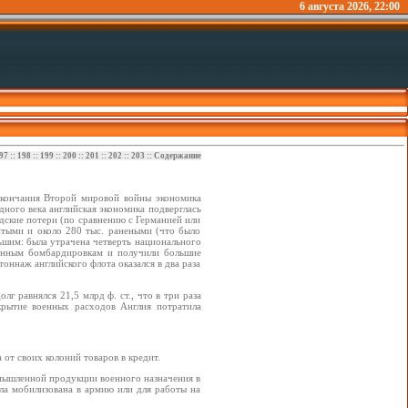
6 августа 2026, 22:00
97
::
198
::
199
::
200
::
201
::
202
::
203
::
Содержание
кончания Второй мировой войны экономика
дного века английская экономика подверглась
дские потери (по сравнению с Германией или
итыми и около 280 тыс. ранеными (что было
ьшим: была утрачена четверть национального
ванным бомбардировкам и получили большие
оннаж английского флота оказался в два раза
г равнялся 21,5 млрд ф. ст., что в три раза
крытие военных расходов Англия потратила
 от своих колоний товаров в кредит.
мышленной продукции военного назначения в
ыла мобилизована в армию или для работы на