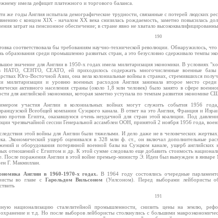
ежнему имела дефицит платежного и торгового баланса.
эти же годы Англия испытала демографические трудности, связанные с потерей людских рес
авнению с концом XIX - началом XX века снизилась рождаемость, заметно повысилась дол
ения затрат на пенсионное обеспечение; в стране явно не хватало высококвалифицированны
190
товка соответствовала бы требованиям научно-технической революции. Обнаружилось, что
нь образования среди промышленно развитых стран, а это безусловно сдерживало темпы эко
льшое значение для Англии в 1950-х годах имела милитаризация экономики. В условиях "х
в НАТО, СЕНТО, СЕАТО, ей приходилось содержать многочисленные военные базы 
арствах Юго-Восточной Азии, она вела колониальные войны в странах, стремившихся получ
ни милитаризации и уровню военных расходов Англия занимала второе место сре
мически активного населения страны (около 1,8 млн человек) было занято в сфере военно
сти для английской экономики, которая заметно уступала по темпам развития экономике СШ
имером участия Англии в колониальных войнах могут служить события 1956 года,
французской Всеобщей компании Суэцкого канала. В ответ на это Англия, Франция и Изра
сию против Египта, оказавшуюся очень неудачной для стран этой коалиции. Под давлен
юции чрезвычайной сессии Генеральной ассамблеи ООН, принятой 2 ноября 1956 года, воен
следствия этой войны для Англии были тяжелыми. И дело даже не в человеческих жертвах
ека. Экономический ущерб оценивался в 328 млн ф. ст., он включал дополнительные ра
жений и оборудования потерянной военной базы на Суэцком канале, ущерб английских 
вых отношений с Египтом и др. К этой сумме следовало еще добавить стоимость национал
. После поражения Англии в этой войне премьер-министр Э. Идеи был вынужден в январе 19
ен Г. Макмиллан.
ономика Англии в 1960-1970-х годах.
В 1964 году состоялись очередные парламент
ристы во главе с
Гарольдом Вильсоном
(Уилсоном). Перед выборами лейбористы о
ствить
191
чную национализацию сталелитейной промышленности, снизить цены на землю, рефо
оохранение и т.д. Но после выборов лейбористы столкнулись с большими макроэкономиче