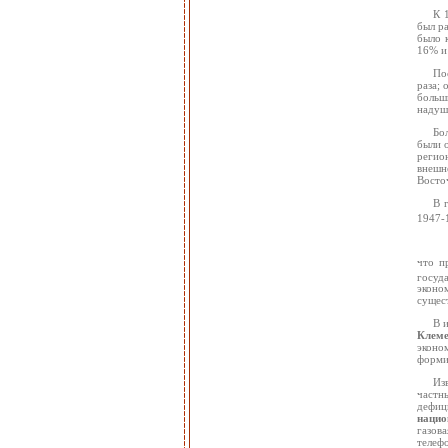
К 
был р
было 
16% и
По
раза;
больши
надушу
Бо
были 
регио
внешн
Восточ
В 
1947-
что п
госуд
эконо
сущес
В 
Клеме
эконо
форми
Из
частн
дефиц
нацио
газов
телефо