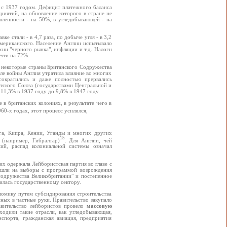
 с 1937 годом. Дефицит платежного баланса
риятий, на обновление которого в стране не
ленности - на 50%, в угледобывающей - на
е стали - в 4,7 раза, по добыче угля - в 3,2
американского. Население Англии испытывало
хии "черного рынка", инфляции и т.д. Налоги
очти на 72%.
 некоторые страны Британского Содружества
ле войны Англия утратила влияние во многих
сократились и даже полностью прервались
тского Союза (государствами Центральной и
11,3% в 1937 году до 9,8% в 1947 году.
в британских колониях, в результате чего в
60-х годах, этот процесс усилился,
ега, Кипра, Кении, Уганды и многих других
15
 (например, Гибралтар)
. Для Англии, чей
ий, распад колониальной системы означал
их одержала Лейбористская партия во главе с
ы шли на выборы с программой возрождения
содружества Великобритании" и постепенное
илась государственному сектору.
ономику путем субсидирования строительства
ных в частные руки. Правительство закупало
авительство лейбористов провело
массовую
ходили такие отрасли, как угледобывающая,
нспорта, гражданская авиация, предприятия