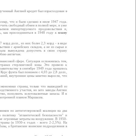
олученный Англией кредит был израсходован в
ллар, что и было сделано в июле 1947 года.
ечить свободный обмен в полной мере, и уже
ъемов импортируемого продовольствия и,
ть, как присоединиться в 1948 году к
плану
млрд долл., из них более 2,3 млрд - в виде
ьствия с армейских складов, а не из сырья и
была вынуждена допустить в свою страну
юбию англичан.
инансовой сфере. Ситуация осложнялась тем,
транах стерлинговой зоны. Это привело к
авительству в сентябре 1949 года пришлось
 Курс фунта был понижен с 4,03 до 2,8 долл.,
аний, внутренние цены заметно выросли, что
 экономики страны, только что вышедшей из
едственного участия, но зато заводы Англии
во, пополнить золотовалютные запасы. И в
смотренной планом Маршалла.
ников по антигитлеровской коалиции на два
 политику "атлантической безопасности" и
ые огромные затраты на вооружение. В 1950-
траны (в 1930-х годах - всего 2-2,5%). На
азы, а британские воинские подразделения в