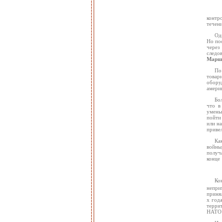
контро
течен
Од
Но по
через
следо
Марш
По
товарн
обору
амери
Бо
что в
умень
пойти
или н
приве
Ка
войны
получ
конце
Ко
непри
приня
х год
терри
НАТО 