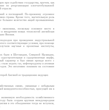
рм при содействии государства, причем, как
ние по реорганизации хлопчатобумажной
й отрасли.
ияний и поглощений. По-прежнему огромное
ивов страны. Кроме того, значительную роль
шие большое количество акций промышленных
е экономики, поскольку основное место в
 и внедрению новых технологий английская
даже Япония.
х подходов при проведении индустриальной
 этого соответствующие условия, при помощи
получили научные и проектные институты,
 их было в Шотландии, Северной Ирландии,
, судостроительные и судоремонтные верфи,
ный характер и был связан прежде всего с
 стали играть газ, нефтепродукты и атомная
 годов. Это негативно повлияло на состояние
потерей Англией ее традиционно ведущих
яйственных связях, связанные с небывалым
окой конкурентоспособностью, присущей им в
ли жизненную необходимость хозяйственного
году была создана крупная международная
глия в это объединение тогда не вступила,
.