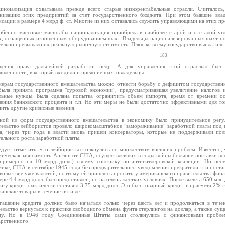
ционализация охватывала прежде всего старые низкорентабельные отрасли. Считалось
низацию этих предприятий за счет государственного бюджета. При этом бывшие вла
сации в размере 4 млрд ф. ст. Многие из них оставались служить управляющими на этих п
обенно массовые масштабы национализация приобрела в наиболее старой и отсталой уг
х, оснащенных изношенным оборудованием шахт. Владельцы национализированных шахт полу
ельно превышало их реальную рыночную стоимость. Плюс ко всему государство выплатило им
183
щения права дальнейшей разработки недр. А для управления этой отраслью был 
шленности, в который входили и прежние шахтовладельцы.
мерам государственного вмешательства можно отнести борьбу с дефицитом государствен
была принята программа "суровой экономии", предусматривавшая увеличение налогов 
льные нужды. Была сделана попытка ограничить объем импорта, время от времени ос
ения банковского процента и т.п. Но эти меры не были достаточно эффективными для то
ить другие кризисные явления.
ной из форм государственного вмешательства в экономику было принудительное регу
тельство лейбористов провело широкомасштабное "замораживание" заработной платы по
а, через три года к власти вновь пришли консерваторы, которые не поддерживали пол
ельного роста заработной платы.
едует отметить, что лейбористы столкнулись со множеством внешних проблем. Известно, 
мическая зависимость Англии от США, осуществлявших в годы войны большие поставки воо
(примерно на 10 млрд долл.) своему союзнику по антигитлеровской коалиции. Но нес
мике, США в сентябре 1945 года без предварительного уведомления прекратили эти постав
вольствие уже валютой, поэтому ей пришлось просить у американского правительства фин
ере 4,4 млрд долл. был предоставлен, но на очень жестких условиях. После вычета 650 млн 
изу кредит фактически составил 3,75 млрд долл. Это был товарный кредит из расчета 2% 
анские товары в течение пяти лет.
гашение кредита должно было начаться только через шесть лет и продолжаться в тече
тельство вернуться к практике свободного обмена фунта стерлингов на доллар, а также су
му. Но в 1946 году Соединенные Штаты сами столкнулись с финансовыми проблем
арственного