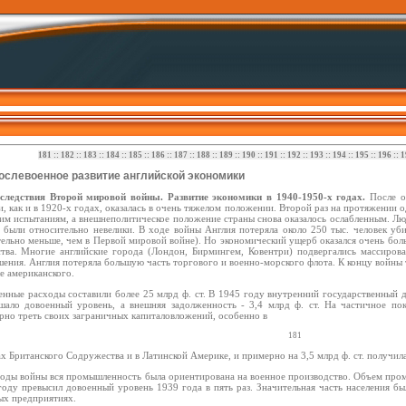
181
::
182
::
183
::
184
::
185
::
186
::
187
::
188
::
189
::
190
::
191
::
192
::
193
::
194
::
195
::
196
::
1
Послевоенное развитие английской экономики
следствия Второй мировой войны. Развитие экономики в 1940-1950-х годах.
После о
, как и в 1920-х годах, оказалась в очень тяжелом положении. Второй раз на протяжении о
им испытаниям, а внешнеполитическое положение страны снова оказалось ослабленным. Лю
 были относительно невелики. В ходе войны Англия потеряла около 250 тыс. человек уб
тельно меньше, чем в Первой мировой войне). Но экономический ущерб оказался очень бол
ства. Многие английские города (Лондон, Бирмингем, Ковентри) подвергались массиро
ения. Англия потеряла большую часть торгового и военно-морского флота. К концу войны т
е американского.
енные расходы составили более 25 млрд ф. ст. В 1945 году внутренний государственный дол
шало довоенный уровень, а внешняя задолженность - 3,4 млрд ф. ст. На частичное по
рно треть своих заграничных капиталовложений, особенно в
181
х Британского Содружества и в Латинской Америке, и примерно на 3,5 млрд ф. ст. получила
годы войны вся промышленность была ориентирована на военное производство. Объем про
году превысил довоенный уровень 1939 года в пять раз. Значительная часть населения б
ых предприятиях.