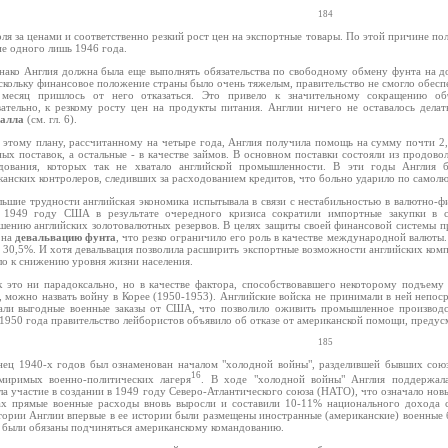
184
ля за ценами и соответственно резкий рост цен на экспортные товары. По этой причине п
ие одного лишь 1946 года.
нако Англия должна была еще выполнять обязательства по свободному обмену фунта на до
скольку финансовое положение страны было очень тяжелым, правительство не смогло обесп
 месяц пришлось от него отказаться. Это привело к значительному сокращению об
вательно, к резкому росту цен на продукты питания. Англии ничего не оставалось дела
алла
(см. гл. 6).
 этому плану, рассчитанному на четыре года, Англия получила помощь на сумму почти 2,7 
ых поставок, а остальные - в качестве займов. В основном поставки состояли из продовол
дования, которых так не хватало английской промышленности. В эти годы Англия 
канских контролеров, следивших за расходованием кредитов, что больно ударило по самол
льшие трудности английская экономика испытывала в связи с нестабильностью в валютно-ф
 1949 году США в результате очередного кризиса сократили импортные закупки в с
шению английских золотовалютных резервов. В целях защиты своей финансовой системы пр
 на
девальвацию фунта
, что резко ограничило его роль в качестве международной валюты.
а 30,5%. И хотя девальвация позволила расширить экспортные возможности английских комп
ло к снижению уровня жизни населения.
к это ни парадоксально, но в качестве фактора, способствовавшего некоторому подъему
, можно назвать войну в Корее (1950-1953). Английские войска не принимали в ней непоср
али выгодные военные заказы от США, что позволило оживить промышленное производст
 1950 года правительство лейбористов объявило об отказе от американской помощи, преду
185
нец 1940-х годов был ознаменован началом "холодной войны", разделившей бывших союз
16
миримых военно-политических лагеря
. В ходе "холодной войны" Англия поддержала
ла участие в создании в 1949 году Северо-Атлантического союза (НАТО), что означало нов
ах прямые военные расходы вновь выросли и составили 10-11% национального дохода с
тории Англии впервые в ее истории были размещены иностранные (американские) военные б
были обязаны подчиняться американскому командованию.