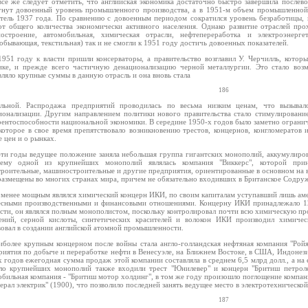
все же следует отметить, что английская экономика достаточно быстро завершила послев
гнут довоенный уровень промышленного производства, а в 1951-м объем промышленной
атель 1937 года. По сравнению с довоенным периодом сократился уровень безработицы, к
от общего количества экономически активного населения. Однако развитие отраслей про
остроение, автомобильная, химическая отрасли, нефтепереработка и электроэнерг
обывающая, текстильная) так и не смогли к 1951 году достичь довоенных показателей.
1951 году к власти пришли консерваторы, а правительство возглавил У. Черчилль, котор
ике, и прежде всего частичную денационализацию черной металлургии. Это стало возм
ляло крупные суммы в данную отрасль и она вновь стала
186
льной. Распродажа предприятий проводилась по весьма низким ценам, что вызывало
ионализации. Другим направлением политики нового правительства стало стимулировани
рентоспособности национальной экономики. В середине 1950-х годов было заметно ограни
 которое в свое время препятствовало возникновению трестов, концернов, конгломератов 
 цен и о рынках.
эти годы ведущее положение заняла небольшая группа гигантских монополий, аккумулиро
ему одной из крупнейших монополий являлась компания "Виккерс", которой прина
троительные, машиностроительные и другие предприятия, ориентированные в основном на 
размещены во многих странах мира, причем не обязательно входивших в Британское Содруж
 менее мощным являлся химический концерн ИКИ, по своим капиталам уступавший лишь аме
есными производственными и финансовыми отношениями. Концерну ИКИ принадлежало 12
сти, он являлся полным монополистом, поскольку контролировал почти всю химическую 
ений, серной кислоты, синтетических красителей и волокон ИКИ производил химичес
вовал в создании английской атомной промышленности.
иболее крупным концерном после войны стала англо-голландская нефтяная компания "Рой
риятия по добыче и переработке нефти в Венесуэле, на Ближнем Востоке, в США, Индонези
 годов ежегодная сумма продаж этой компании составляла в среднем 6,5 млрд долл., а на 
ло крупнейших монополий также входили трест "Юнилевер" и концерн "Бритиш петроле
обильная компания - "Бритиш мотор холдинг", в том же году произошло поглощение компа
рал электрик" (1900), что позволило последней занять ведущее место в электротехническ
187