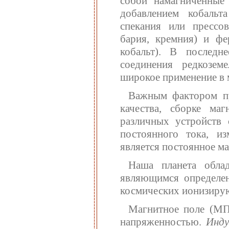
собой намагниченные
добавлением кобальт
спекания или прессо
бария, кремния) и фе
кобальт). В последн
соединения редкозем
широкое применение в
Важным фактором пр
качества, сборке ма
различных устройств 
постоянного тока, из
является постоянное ма
Наша планета обла
являющимся определе
космических ионизиру
Магнитное поле (МП)
напряженностью.
Инду