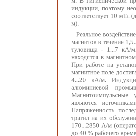
м. В гигиенической п
индукции, поэтому нео
соответствует 10 мТл 
м).
Реальное воздействи
магнитов в течение 1,5.
туловища - 1...7 кА/
находятся в магнитном 
При работе на устано
магнитное поле достига
4...20 кА/м. Индук
алюминиевой промы
Магнитоимпульсные 
являются источникам
Напряженность послед
тратил на их обслужив
170...2850 А/м (опера
до 40 % рабочего време