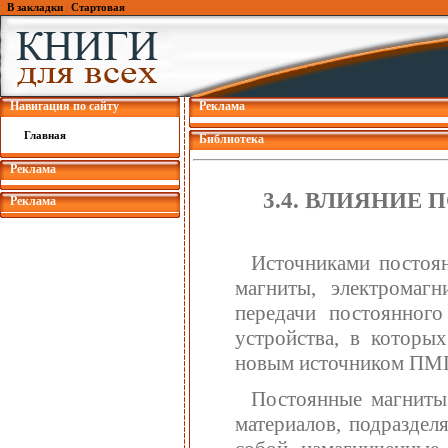
В закладки
|
Стартовая
Навигация по сайту
Реклама
Главная
Библиотека
Реклама
3.4. ВЛИЯНИЕ
Реклама
Источниками постоя
магниты, электромагн
передачи постоянного
устройства, в которы
новым источником ПМП 
Постоянные магниты 
материалов, подраздел