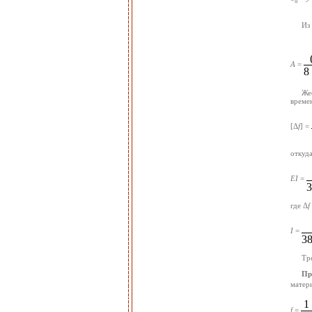
u
Из
A
=
8
Же
време
[Δ
f
] =
откуд
EI
=
3
где Δ
f
I
=
38
Тр
Пр
матер
1
f
=