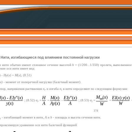
2. Нити, изгибающиеся под влиянием постоянной нагрузки
и нити обычно имеют сплошное сечение высотой
h
= (1/200...1/350) пролета, выполненн
ние оси нити имеет вид:
) -
Ну
(
х
) =
М
(
х
),
(8.51)
х
) - момент от поперечной нагрузки (балочный момент).
спор, напряжения растяжения σ
и изгиба σ
в нити определяют по следующим формулам:
r
i
M
(
x
)
M
(
x
) -
EIy
''(
x
)
H
M
(
x
)
EIy
''(
x
)
EI
(
x
)
y
(
x
)
m
;
(8.52)
σ
=
=
-
;
(8.53)
σ
=
=
r
i
y
(
x
)
A
Ay
(
x
)
A
W
W
378
- изгибающий момент в нити,
А
и
h
- площадь и высота сечения нити.
т
проксимируя уравнение оси нити балочной функцией