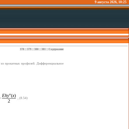
9 августа 2026, 10:25
378
::
379
::
380
::
381
::
Содержание
ое из прокатных профилей. Дифференциальное
Ehy
''(
x
)
=
,
(8.54)
2