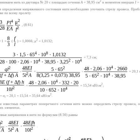
2
инимаем нить из двутавра № 20 с площадью сечения
A
= 38,95 см
и моментом инерции
I
= 
я определения напряженного состояния нити необходимо уточнить стрелу провеса. При
ке по всему пролету
2
4
3
μ
Pl
,
(8.61)
28
2
EA
f
8
f
2
≈ 1 +
(
) = 1,0066; μ
= 1,0132;
3
l
4
8
3 · 1,5 · 65
· 10
· 1,0132
= 7,3 см;
4
2
4
28 · 100 · 2,06 · 10
· 38,95 · 3,25
· 10
4
2
48
EI
2
48 · 2,06 · 10
· 2660
ql
5 · 65
-
=
-
= 20,1 
2
2
4
(
f
+ Δ
f
)
A
8(3,25 + 0,073) 38,95
5
l
A
5 · 65
· 10
· 38,95
4
8
E
(
f
+ Δ
f
)
h
48 · 2,06 · 10
· 332 · 20
2
=
= 15,54 кН/см
;
2
4
10
l
10 · 652 · 10
2
+ σ
= 20,1 + 15,54 = 35,64 кН/см
.
i
и известных параметрах поперечного сечения нити можно определить стрелу провеса,
их элементах.
лные напряжения в нити по формулам (8.56) равны
2
48
EI
48
Efh
l
-
+
.
2
2
A
5
l
A
10
l