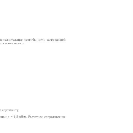
 дополнительные прогибы нити, загруженной
м жесткость нити
 сортаменту.
енной
p
= 1,5 кН/м. Расчетное сопротивление