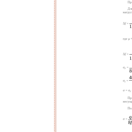
Пр
Дл
нагруз
Δ
f
=
1
где μ 
Δ
f
=
1
σ
=
r
8
4
σ
=
i
σ = σ
r
Пр
несущ
По
q
σ =
8
f