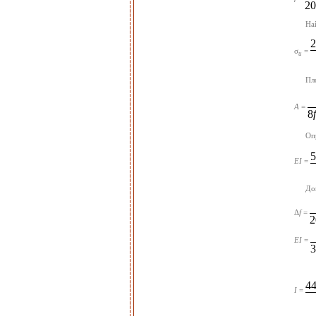
20
На
2
σ
=
u
Пл
A
=
8
f
Оп
5
EI
=
До
Δ
f
=
2
EI
=
3
44
I
=