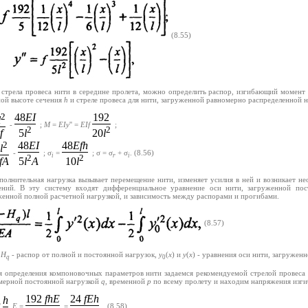
(8.55)
 стрела провеса нити в середине пролета, можно определить распор, изгибающий момент 
ной высоте сечения
h
и стреле провеса для нити, загруженной равномерно распределенной н
2
48
EI
192
l
-
;
M
=
EIy
'' =
EIf
;
2
2
f
5
l
20
l
2
48
EI
48
Efh
l
-
; σ
=
; σ = σ
+ σ
.
(8.56)
i
r
i
2
2
fA
5
l
A
10
l
полнительная нагрузка вызывает перемещение нити, изменяет усилия в ней и возникает н
ений. В эту систему входят дифференциальное уравнение оси нити, загруженной пост
женной полной расчетной нагрузкой, и зависимость между распорами и прогибами.
(8.57)
,
H
- распор от полной и постоянной нагрузок,
у
(
х
) и
у
(
х
) - уравнения оси нити, загружен
q
0
я определения компоновочных параметров нити задаемся рекомендуемой стрелой провеса
мерной постоянной нагрузкой
q
, временной
р
по всему пролету и находим напряжения изгиб
192
fhE
24
fEh
h
'
E
=
=
.
(8.58)