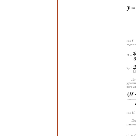
где
f
-
задан
q
H
=
8
q
σ
=
r
8
До
уравн
загру
где
H
Дл
равно
σ
=
y
'