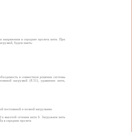
и напряжения в середине пролета нити. При
агрузкой, будем иметь:
еобходимость в совместном решении системы
оянной нагрузкой (8.51), уравнение нити,
ной постоянной и полной нагрузками.
f
и высотой сечения нити
h
. Загружаем нить
а в середине пролета