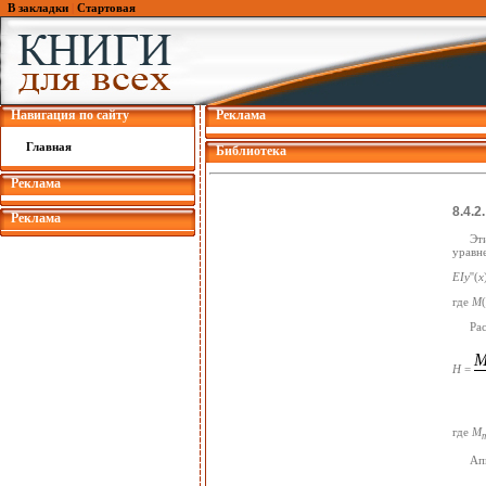
В закладки
|
Стартовая
Навигация по сайту
Реклама
Главная
Библиотека
Реклама
8.4.
Реклама
Эт
уравне
ЕIу
''(
x
где
М
(
Ра
H
=
где
М
Ап