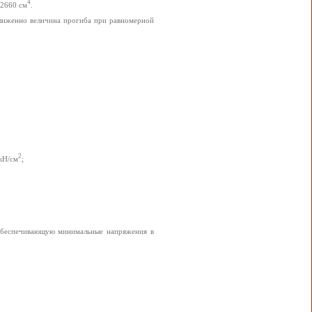
4
2660 см
.
ближенно величина прогиба при равномерной
2
кН/см
;
 обеспечивающую минимальные напряжения в