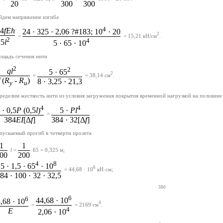
20
300
300
йдем напряжение изгиба
4
4
fEh
24 · 325 · 2,06 ?#183; 10
· 20
2
=
= 15,21 кН/см
.
2
4
5
l
5 · 65 · 10
ощадь сечения нити
2
2
ql
5 · 65
2
=
= 38,14 см
.
(
R
- R
)
8 · 3,25 · 21,3
y
u
ределим жесткость нити из условия загружения покрытия временной нагрузкой на половине
4
4
 · 0,5
P
(0,5
l
)
5 ·
Pl
=
.
384
EI
[Δ
f
]
384 · 32[Δ
f
]
пускаемый прогиб в четверти пролета
1
1
l
=
65 = 0,325 м;
00
200
4
8
5 · 1,5 · 65
· 10
6
= 44,68 · 10
кН·см;
84 · 100 · 32 · 32,5
380
6
6
44,68 · 10
,68 · 10
4
=
= 2169 см
.
4
E
2,06 · 10