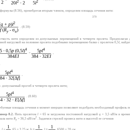
2
2
2
20
l
· 2
5
l
 формулы (8.56), пренебрегая вторым членом, определим площадь сечения нити:
379
2
(
q + p
)
l
.
(8.59)
f
(
R
- σ
)
y
u
сткость нити определим из допускаемых перемещений в четверти пролета. Предполагая
нной нагрузкой на половине пролета подобными перемещению балки с пролетом 0,5
l
, найде
4
4
5 · 0,5
p
(0,5
l
)
5
pl
=
,
384
EI
384 · 32
EI
а
4
5
pl
,
84 · 32[Δ
f
]
- допускаемый прогиб в четверти пролета нити;
4
5
pl
.
(8.60)
4 · 32 ·
E
[Δ
f
]
ебуемые площадь сечения и момент инерции позволяют подобрать необходимый профиль по
имер 8.2.
Нить пролетом
l
= 65 м загружена постоянной нагрузкой
q
= 3,5 кН/м и врем
2
иала нити
R
= 36,5 кН/см
. Задаемся стрелой провеса нити и высотой ее сечения
y
1
1
1
l
=
65 = 3,25 м;
h
≈
l
≈
6500 = 20 см .