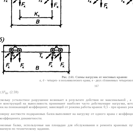
Рис. 2.61. Схемы нагрузок от мостовых кранов:
а, б
- четырех- и восьмиколесного крана;
в
- двух сближенных четырехкол
167
,1
F
.
(2.59)
kn
скольку усталостное разрушение возникает в результате действия не максимальной , 
те конструкций на выносливость принимают наиболее часто действующие нагрузки, к
ок на понижающий коэффициент, зависящий от режима работы кранов: 0,5 - при кранах режим
оверку жесткости подкрановых балок выполняют на нагрузку от одного крана с коэффиц
 коэффициента динамичности.
рмозные балки, используемые как площадки для обслуживания и ремонта крановых пу
маемую по техническому заданию.