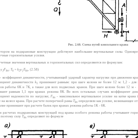
Рис. 2.60. Схема путей консольного крана
отором на подкрановые конструкции действуют наибольшие вертикальные силы. Одновре
ечные горизонтальные усилия.
счетные значения вертикальных и горизонтальных сил определяются по формулам:
γ
F
;
T
=
k
γ
T
,
(2.58)
1
f
kn
k
2
f
kn
- коэффициент динамичности, учитывающий ударный характер нагрузки при движении кран
ициент динамичности
k
принимают равным: при шаге колонн не более 12 м: 1,2 - для
1
ов работы 6К и 7К, а также для всех подвесных кранов. При шаге колонн более 12 м 
мают равным 1,1 при кранах режима 8К. Во всех остальных случаях коэффициент ди
ициент надежности по нагрузке;
F
- максимальное вертикальное усилие на катке крана 
kn
е на колесе крана. При расчете поперечной рамы
Т
определяли как усилие, возникающее от
kn
илие принимают при расчете балок при кранах режима работы 1К - 6К.
и расчетах подкрановых конструкций под краны особого режима работы учитывают гори
, поэтому силу
Т
определяют по формуле
kn