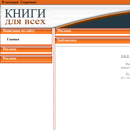
В закладки
|
Стартовая
Навигация по сайту
Реклама
Главная
Библиотека
Реклама
2.6.2
Реклама
На
каждой
По
в
) с т