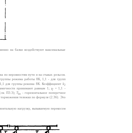
менно на балки воздействуют максимальные
а по неровностям пути и на стыках рельсов.
 группы режима работы 8К, 1,1 - для групп
- 1,1 для группы режима 8К. Коэффициент
k
2
намичности принимают равным 1;
γ
= 1,1 -
f
(см. П3.3);
T
- горизонтальное поперечное
kn
 торможения тележки по формуле (2.36). Это
зонтальную нагрузку, вызываемую перекосом