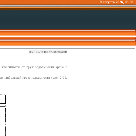
9 августа 2026, 08:36
166
::
167
::
168
::
Содержание
В зависимости от грузоподъемности крана с
ов наибольшей грузоподъемности (рис. 2.61,