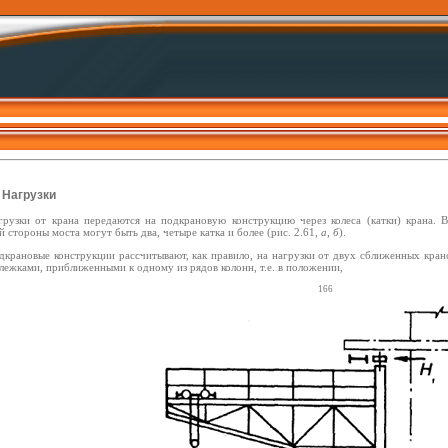
. Нагрузки
грузки от крана передаются на подкрановую конструкцию через колеса (катки) крана. 
 стороны моста могут быть два, четыре катка и более (рис. 2.61,
а, б
).
дкрановые конструкции рассчитывают, как правило, на нагрузки от двух сближенных кран
ележками, приближенными к одному из рядов колонн, т.е. в положении,
166