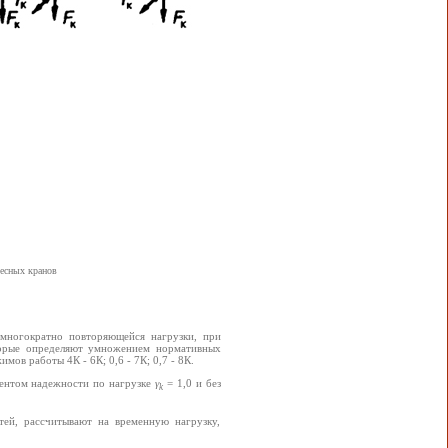
есных кранов
а многократно повторяющейся нагрузки, при
оторые определяют умножением нормативных
ов работы 4К - 6К; 0,6 - 7К; 0,7 - 8К.
иентом надежности по нагрузке
γ
= 1,0 и без
k
тей, рассчитывают на временную нагрузку,