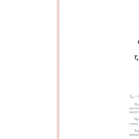
T
= 0
kn
По
расче
нагруз
Пр
учета
То
прини