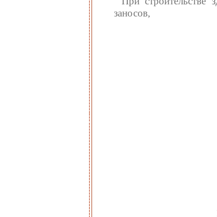
При строительстве з
заносов,