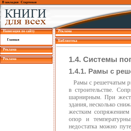
В закладки
|
Стартовая
Навигация по сайту
Реклама
Главная
Библиотека
Реклама
1.4. Системы п
Реклама
1.4.1. Рамы с ре
Рамы с решетчатым р
в строительстве. Соп
шарнирным. При жест
здания, несколько сниж
жестким сопряжением 
опор и температурны
недостатка можно пут