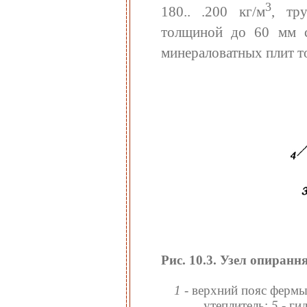
3
180.. .200 кг/м
, тр
толщиной до 60 мм с
минераловатных плит то
Рис. 10.3. Узел опиран
1
- верхний пояс ферм
утеплитель;
5
- ги