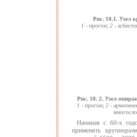
Рис. 10.1. Узел
1
- прогон;
2
- асбест
Рис. 10. 2. Узел опи
1
- прогон;
2
- армопено
многосло
Начиная с 60-х год
применять крупнораз