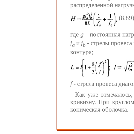
распределенной нагруз
(8.89
где
g
- постоянная наг
f
и
f
- стрелы провеса
a
b
контура;
f
- стрела провеса диаго
Как уже отмечалось,
кривизну. При круглом
коническая оболочка.