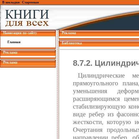
В закладки
|
Стартовая
Навигация по сайту
Реклама
Главная
Библиотека
Реклама
8.7.2. Цилиндр
Реклама
Цилиндрические м
прямоугольного план
уменьшения деформ
расширяющимся цемен
стабилизирующую конс
виде ребер из фасонн
жесткости, которую и
Очертания продольны
направлении ребер, о