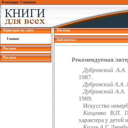
В закладки
|
Стартовая
Навигация по сайту
Реклама
Главная
Библиотека
Реклама
Реклама
Рекомендуемая лите
Дубровский А.А.
1987.
Дубровский А.А.
Л
Дубровский А.А.
1989.
Искусство неверб
Кащенко В.П.
Пе
характера у детей и
Коган А.Г.
Лечебна