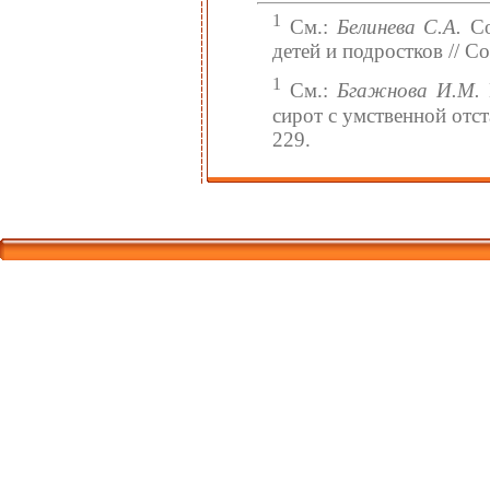
1
См.:
Белинева С.А.
Со
детей и подростков // Со
1
См.:
Бгажнова И.М.
сирот с умственной отст
229.
Корпорати