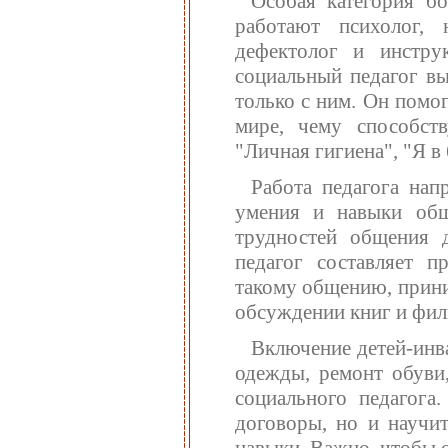
Особая категория б
работают психолог, н
дефектолог и инстру
социальный педагог вы
только с ним. Он помо
мире, чему способств
"Личная гигиена", "Я в б
Работа педагога нап
умения и навыки общ
трудностей общения 
педагог составляет п
такому общению, прини
обсуждении книг и филь
Включение детей-инв
одежды, ремонт обуви,
социального педагога
договоры, но и научи
навыки. Важно, чтобы 