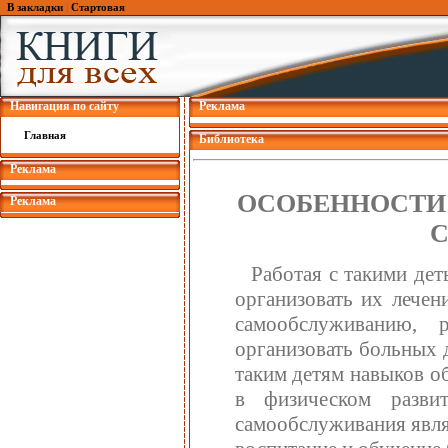
В закладки
|
Стартовая
Навигация по сайту
Реклама
Главная
Библиотека
Реклама
ОСОБЕННОСТИ
Реклама
Работая с такими де
организовать их лечен
самообслуживанию, 
организовать больных 
таким детям навыков о
в физическом разви
самообслуживания явля