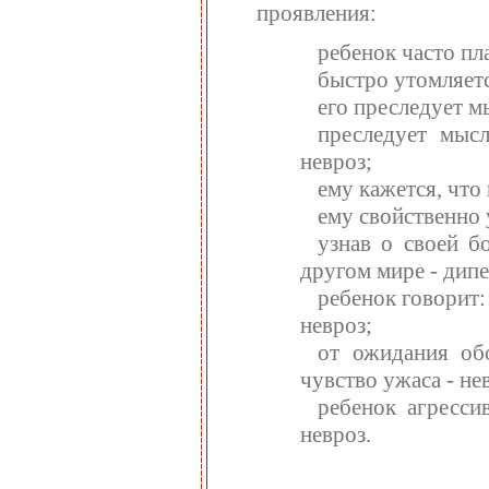
проявления:
ребенок часто пл
быстро утомляетс
его преследует м
преследует мыс
невроз;
ему кажется, что
ему свойственно 
узнав о своей бо
другом мире - дип
ребенок говорит:
невроз;
от ожидания об
чувство ужаса - не
ребенок агресси
невроз.