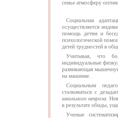
семье атмосферу оптими
Социальная адапта
осуществляется индиви
помощь детям и бесед
психологической помощ
детей трудностей в общ
Учитывая, что бо
индивидуальные физкул
развивающая мышечную 
на машинке.
Социальным педаг
сталкиваться с дезада
школьного невроза.
Нев
в результате обиды, ущ
Ученые систематиз