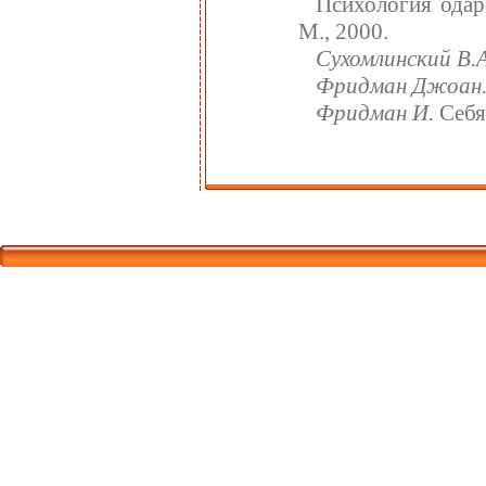
Психология одаре
М., 2000.
Сухомлинский В.А
Фридман Джоан
Фридман И.
Себя 
Корпорати