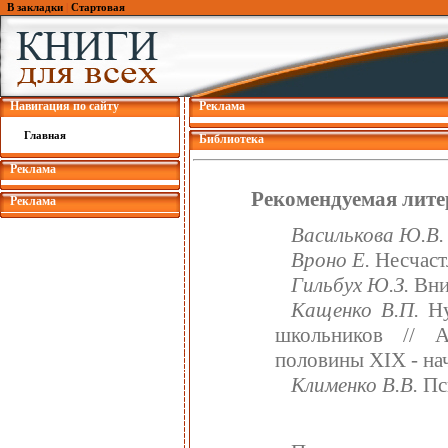
В закладки
|
Стартовая
Навигация по сайту
Реклама
Главная
Библиотека
Реклама
Рекомендуемая лите
Реклама
Василькова Ю.В.
Вроно Е.
Несчастл
Гильбух Ю.З.
Вним
Кащенко В.П.
Ну
школьников // А
половины XIX - нач
Клименко В.В.
Пси