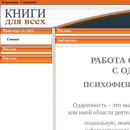
В закладки
|
Стартовая
Навигация по сайту
Реклама
Главная
Библиотека
Реклама
РАБОТА
Реклама
С 
ПСИХОФИЗ
Одаренность - это вы
или иной области деяте
социальную
, ина
художественную