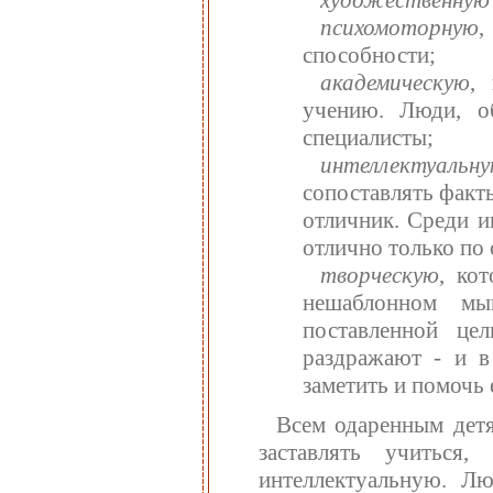
психомоторную
,
способности;
академическую
,
учению. Люди, о
специалисты;
интеллектуальн
сопоставлять факты
отличник. Среди и
отлично только по 
творческую
, ко
нешаблонном мы
поставленной це
раздражают - и в
заметить и помочь 
Всем одаренным детя
заставлять учитьс
интеллектуальную. Л