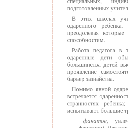
специальных, инди
подготовленных учител
В этих школах учи
одаренного ребенка.
преодолевая которые 
способностям.
Работа педагога в 
одаренные дети об
большинства детей вы
проявление самостоят
барьер зазнайства.
Помимо явной одарен
встречается одареннос
странностях ребенка
испытывают большие тр
фанатов
, увле
фанатики). Для них