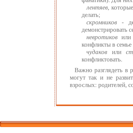
лентяев
, которы
делать;
скромников
- де
демонстрировать с
невротиков
или
конфликты в семье
чудаков
или
ст
конфликтовать.
Важно разглядеть в 
могут так и не разви
взрослых: родителей, с
Корпорати