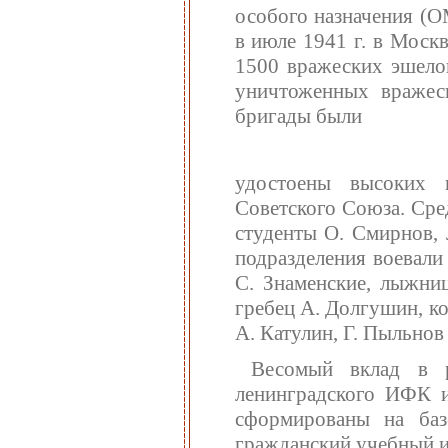
особого назначения (
в июле 1941 г. в Моск
1500 вражеских эшелон
уничтоженных вражес
бригады были
удостоены высоких 
Советского Союза. Сре
студенты О. Смирнов, 
подразделения воевали
С. Знаменские, лыжниц
гребец А. Долгушин, к
А. Катулин, Г. Пыльнов 
Весомый вклад в р
ленинградского ИФК и
сформированы на баз
гражданский учебный и