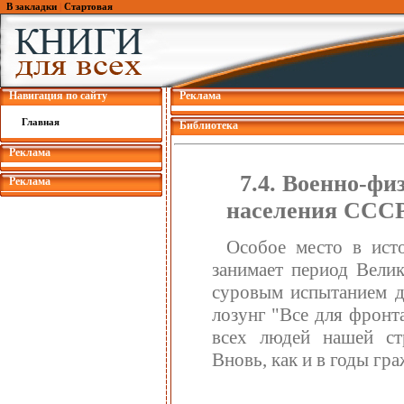
В закладки
|
Стартовая
Навигация по сайту
Реклама
Главная
Библиотека
Реклама
7.4. Военно-фи
Реклама
населения СССР
Особое место в ист
занимает период Велик
суровым испытанием дл
лозунг "Все для фронт
всех людей нашей стр
Вновь, как и в годы гра