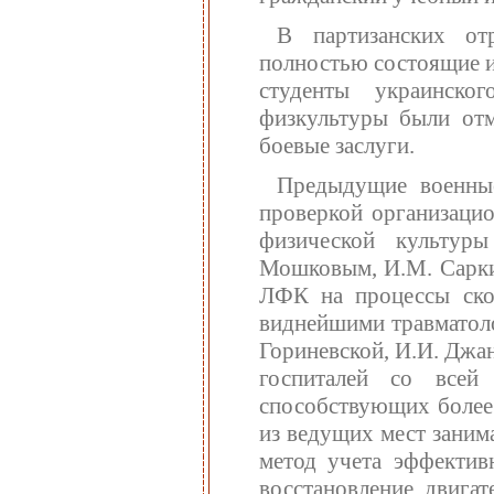
В партизанских от
полностью состоящие и
студенты украинског
физкультуры были отм
боевые заслуги.
Предыдущие военные
проверкой организацио
физической культуры
Мошковым, И.М. Сарки
ЛФК на процессы ско
виднейшими травматоло
Гориневской, И.И. Джа
госпиталей со всей
способствующих более
из ведущих мест заним
метод учета эффектив
восстановление двига