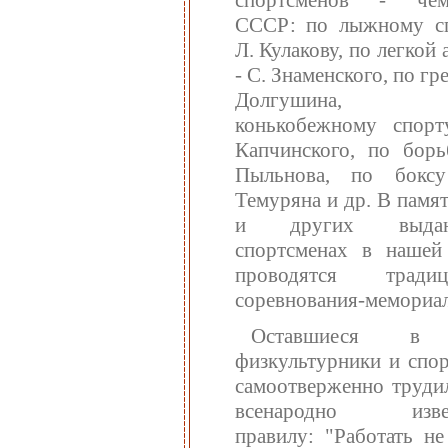
спортсменов - чем
СССР: по лыжному сп
Л. Кулакову, по легкой 
- С. Знаменского, по гре
Долгушина
конькобежному спорт
Капчинского, по борь
Пыльнова, по бокс
Темуряна и др. В памят
и других выдаю
спортсменах в нашей
проводятся традиц
соревнования-мемориа
Оставшиеся в
физкультурники и спо
самоотверженно труди
всенародно извес
правилу: "Работать не