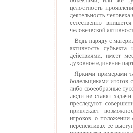
объектами, или же б
целостность проявлени
деятельность человека 
естественно впишетс
человеческой активност
Ведь наряду с матер
активность субъекта
действиями, имеет ме
духовное единение пар
Яркими примерами т
болельщиками итогов с
либо своеобразные тус
люди не ставят задачи
преследуют совершен
привлекает возможн
игроков, о положении 
перспективах ее высту