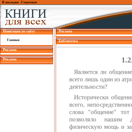
В закладки
|
Стартовая
Навигация по сайту
Реклама
Главная
Библиотека
Реклама
1.
Реклама
Является ли общение
всего лишь один из атр
деятельности?
Исторически общени
всего, непосредственн
слова "общение" тот
позволяло нашим д
физическую мощь и за 