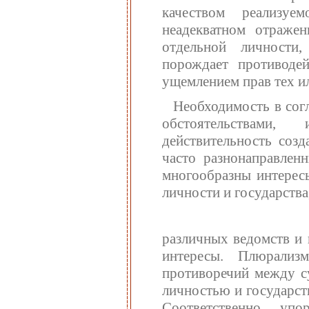
качеством реализуе
неадекватном отражен
отдельной личности
порождает противоде
ущемлением прав тех ил
Необходимость в сог
обстоятельствами,
действительность созд
часто разнонаправлен
многообразны интерес
личности и государства
различных ведомств и
интересы. Плюрализ
противоречий между с
личностью и государст
Соответственно, упо