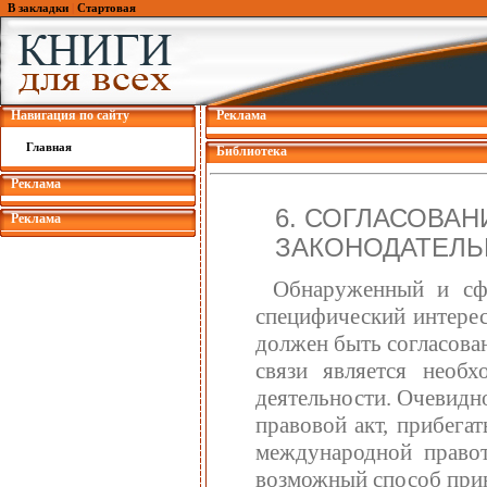
В закладки
|
Стартовая
Навигация по сайту
Реклама
Главная
Библиотека
Реклама
6. СОГЛАСОВА
Реклама
ЗАКОНОДАТЕЛЬ
Обнаруженный и сф
специфический интерес
должен быть согласова
связи является необх
деятельности. Очевидно
правовой акт, прибегат
международной правот
возможный способ прин