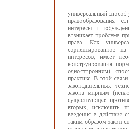
универсальный способ 
правообразования со
интересы и побуждени
возникает проблема п
права. Как универса
сориентированное на
интересов, имеет не
конструирования норм
односторонним) спос
практике. В этой связ
законодательных техн
закона мирным (нена
существующее против
вторых, исключить п
введения в действие 
таким образом закон с
разрешает существующи