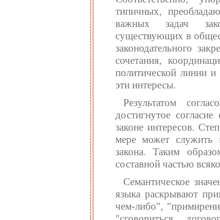
типичных, преоблада
важных задач зако
существующих в общест
законодательного закр
сочетания, координац
политической линии и
эти интересы.
Результатом соглас
достигнутое согласие 
законе интересов. Сте
мере может служить к
закона. Таким образо
составной частью всяко
Семантическое значе
языка раскрывают прим
чем-либо", "примирени
"сговориться, догово