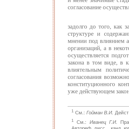
согласование осуществ
задолго до того, как 
структуре и содержан
мнении под влиянием а
организаций, а в неко
осуществляется подгот
закона в том виде, в 
влиятельным политич
согласования возможно
конституционного кон
уже действующем закон
1
См.:
Гойман В.И.
Дейст
1
См.:
Иванец Г.И.
Пра
Автореф. дисс. . канд. юр