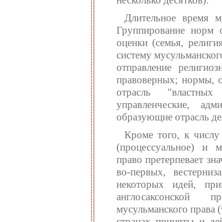
несколько десятков).
Длительное время м
Группирование норм о
оценки (семья, религи
систему мусульманског
отправление религиоз
правоверных; нормы, 
отрасль "властных
управленческие, адм
образующие отрасль дел
Кроме того, к числу
(процессуальное) и 
право претерпевает зна
во-первых, вестерниз
некоторых идей, при
англосаксонской п
мусульманского права 
странах приняты и де