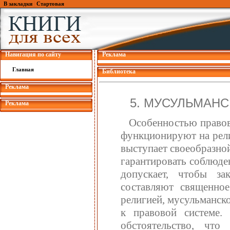
В закладки
|
Стартовая
Навигация по сайту
Реклама
Главная
Библиотека
Реклама
5. МУСУЛЬМАНС
Реклама
Особенностью правов
функционируют на рели
выступает своеобразно
гарантировать соблюде
допускает, чтобы за
составляют священное
религией, мусульманско
к правовой системе.
обстоятельство, что