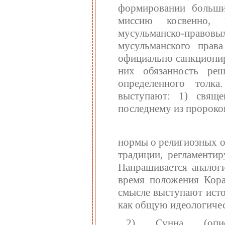
формировании больши
миссию косвенно, 
мусульманско-правовы
мусульманского права
официально санкциониро
них обязанность ре
определенного толка
выступают: 1) свяще
последнему из пророков
нормы о религиозных о
традиции, регламенти
Напрашивается аналог
время положения Кора
смысле выступают исто
как общую идеологичес
2) Сунна (опис