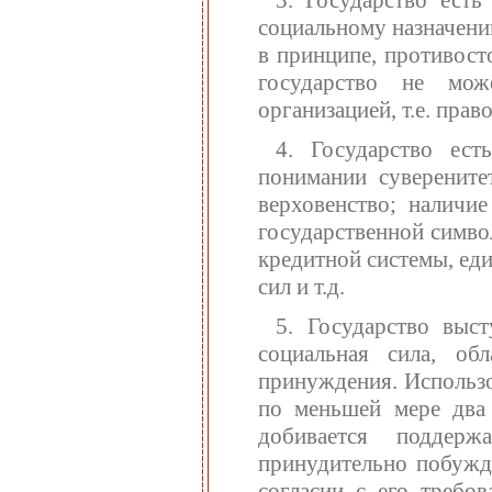
3. Государство есть
социальному назначению
в принципе, противост
государство не мо
организацией, т.е. пра
4. Государство ест
понимании суверенитет
верховенство; наличи
государственной симво
кредитной системы, ед
сил и т.д.
5. Государство выст
социальная сила, об
принуждения. Использо
по меньшей мере два 
добивается поддерж
принудительно побужда
согласии с его требо