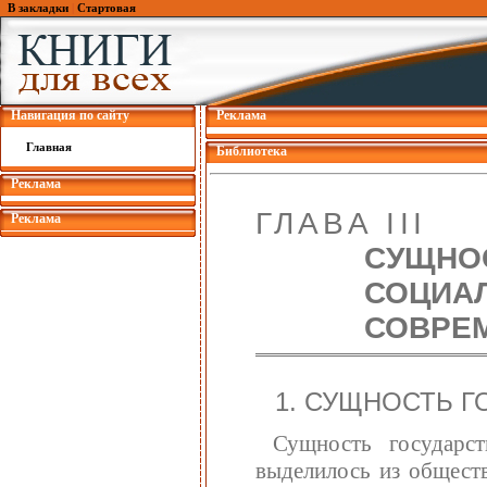
В закладки
|
Стартовая
Навигация по сайту
Реклама
Главная
Библиотека
Реклама
ГЛАВА III
Реклама
СУЩНОС
СОЦИА
СОВРЕ
1. СУЩНОСТЬ Г
Сущность государст
выделилось из обществ