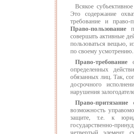
Всякое субъективное
Это содержание охват
требование и право-
Право-пользование
совершать активные дей
пользоваться вещью, и
по своему усмотрению. 
Право-требование
определенных действ
обязанных лиц. Так, со
досрочного исполнени
нарушения залогодателе
Право-притязание
возможность управомо
защите, т.е. к юри
государственно-прин
четвертый элемент с