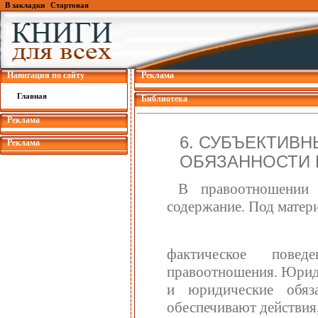
В закладки
|
Стартовая
Навигация по сайту
Реклама
Главная
Библиотека
Реклама
6. СУБЪЕКТИВ
Реклама
ОБЯЗАННОСТИ 
В правоотношении 
содержание. Под матер
фактическое повед
правоотношения. Юрид
и юридические обяза
обеспечивают действия