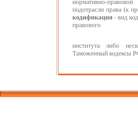
нормативно-правовой
подотрасли права (к п
кодификация
- вид к
правового
института либо нес
Таможенный кодексы Р
Корпорати