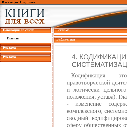
В закладки
|
Стартовая
Навигация по сайту
Реклама
Главная
Библиотека
Реклама
4. КОДИФИКАЦ
Реклама
СИСТЕМАТИЗА
Кодификация - эт
правотворческой деяте
и логически цельного
положения, устава). Г
- изменение содерж
комплексного, системн
сводный кодифициров
сферу общественных от