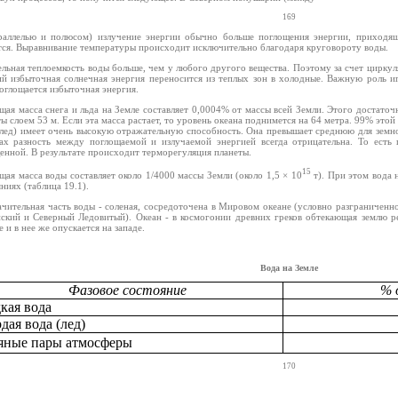
169
раллелью и полюсом) излучение энергии обычно больше поглощения энергии, приходящ
тся. Выравнивание температуры происходит исключительно благодаря круговороту воды.
ельная теплоемкость воды больше, чем у любого другого вещества. Поэтому за счет цирку
ий избыточная солнечная энергия переносится из теплых зон в холодные. Важную роль иг
оглощается избыточная энергия.
щая масса снега и льда на Земле составляет 0,0004% от массы всей Земли. Этого достаточ
ы слоем 53 м. Если эта масса растает, то уровень океана поднимется на 64 метра. 99% это
(лед) имеет очень высокую отражательную способность. Она превышает среднюю для земн
ах разность между поглощаемой и излучаемой энергией всегда отрицательна. То есть
енной. В результате происходит терморегуляция планеты.
15
щая масса воды составляет около 1/4000 массы Земли (около 1,5 × 10
т). При этом вода 
ниях (таблица 19.1).
ачительная часть воды - соленая, сосредоточена в Мировом океане (условно разграниченно
ский и Северный Ледовитый). Океан - в космогонии древних греков обтекающая землю рек
 и в нее же опускается на западе.
Вода на Земле
Фазовое состояние
% 
кая вода
дая вода (лед)
яные пары атмосферы
170