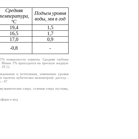
Средняя
Подъем уровня
температура,
воды, мм в год
°С
19,4
1,5
16,5
1,7
17,0
0,9
-0,8
-
71% поверхности планеты. Средняя глубина
а. Менее 1% приходится на пресную жидкую
 19.1).
еденения и потепления, изменению уровня
в тысячах кубических километров): расход -
 - 47.
улканические озера, соленые озера пустынь,
сферы и вод