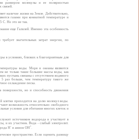
лым размером молекулы и ее полярностью
 связей.
яет наличие жизни на Земле. Действительно,
вляются газами при комнатной температуре и
 С. Но это не так.
имание еще Галилей. Именно эта особенность
 требует значительных затрат энергии, по
уры в условиях, близких к благоприятным для
температуры воды. Моря и океаны являются
м не только такие большие массы воды, как
иких пустынь связаны с отсутствием водяного
 5 раз больше, чем температуру такого же
чное охлаждение песка.
а поверхности, но и способность движения
й клетки приходится на долю молекул воды.
олучают возможность относительно свободного
льные условия для обитания многих клеток и
 служит источником водорода и участвует в
ы, и их участник. Вода - слабый электролит.
-
+
орода Н
и анион ОН
.
ическое пространство. Если оценить разницу