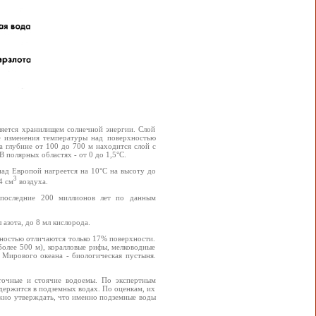
ляется хранилищем солнечной энергии. Слой
 изменения температуры над поверхностью
а глубине от 100 до 700 м находится слой с
 полярных областях - от 0 до 1,5°С.
над Европой нагреется на 10°С на высоту до
3
4 см
воздуха.
а последние 200 миллионов лет по данным
 азота, до 8 мл кислорода.
ностью отличаются только 17% поверхности.
более 500 м), коралловые рифы, мелководные
 Мирового океана - биологическая пустыня.
оточные и стоячие водоемы. По экспертным
одержится в подземных водах. По оценкам, их
ожно утверждать, что именно подземные воды