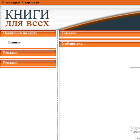
В закладки
|
Стартовая
Навигация по сайту
Реклама
Главная
Библиотека
Реклама
Реклама
Воду 
"начал
Из