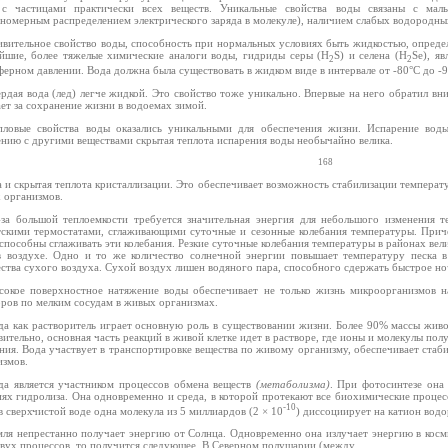
 с частицами практически всех веществ. Уникальные свойства воды связаны с ма
вномерным распределением электрического заряда в молекуле), наличием слабых водородных
ивительное свойство воды, способность при нормальных условиях быть жидкостью, определ
йшие, более тяжелые химические аналоги воды, гидриды серы (H
S) и селена (Н
Sе), я
2
2
ерном давлении. Вода должна была существовать в жидком виде в интервале от -80°С до -95
ердая вода (лед) легче жидкой. Это свойство тоже уникально. Впервые на него обратил вн
ет за сохранение жизни в водоемах зимой.
пловые свойства воды оказались уникальными для обеспечения жизни. Испарение воды
ению с другими веществами скрытая теплота испарения воды необычайно велика.
168
 и скрытая теплота кристаллизации. Это обеспечивает возможность стабилизации температ
 организмов.
-за большой теплоемкости требуется значительная энергия для небольшого изменения 
тскими термостатами, сглаживающими суточные и сезонные колебания температуры. Приче
способны сглаживать эти колебания. Резкие суточные колебания температуры в районах вел
в воздухе. Одно и то же количество солнечной энергии повышает температуру песка в
ества сухого воздуха. Сухой воздух лишен водяного пара, способного сдержать быстрое но
сокое поверхностное натяжение воды обеспечивает не только жизнь микроорганизмов н
оров по мелким сосудам в живых организмах.
да как растворитель играет основную роль в существовании жизни. Более 90% массы живо
ительно, основная часть реакций в живой клетке идет в растворе, где ионы и молекулы п
ния. Вода участвует в транспортировке вещества по живому организму, обеспечивает стаби
измов.
да является участником процессов обмена веществ
(метаболизма)
. При фотосинтезе она
ях гидролиза. Она одновременно и среда, в которой протекают все биохимические процесс
-10
 сверхчистой воде одна молекула из 5 миллиардов (2 × 10
) диссоциирует на катион вод
мля непрестанно получает энергию от Солнца. Одновременно она излучает энергию в косм
двух процессов, то получится следующее. В Северном полушарии (между