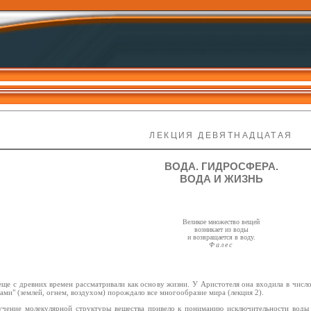
ЛЕКЦИЯ ДЕВЯТНАДЦАТАЯ
ВОДА. ГИДРОСФЕРА.
ВОДА И ЖИЗНЬ
Великое множество вещей
возникает из воды
и возвращается в воду.
Фалес
еще с древних времен рассматривали как основу жизни. У Аристотеля она входила в число
ами" (землей, огнем, воздухом) порождало все многообразие мира (лекция 2).
учение молекулярной структуры вещества привело к пониманию исключительности воды 