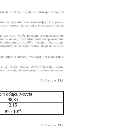
ей от Солнца. В районе экватора ситуация
ляции воздушных масс в атмосфере и морских
рают полюса, на которых вследствие таяния
но для того, чтобы покрыть всю поверхность
й массы находится в Антарктиде и Гренландии.
ой поверхности на 30% . Именно поэтому на
 поглощенная поверхностью энергия меньше
находится в жидком, твердом и газообразном
м на четыре океана - Атлантический, Тихий,
а, из которой ежедневно на востоке встает
Таблица
19.1
от общей массы
98,85
2,15
-4
85 · 10
Таблица
19.2