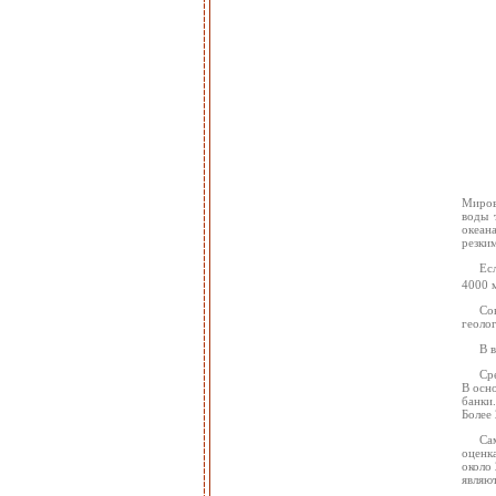
Миров
воды 
океан
резким
Ес
4000 
Со
геоло
В 
Ср
В осн
банки
Более
Са
оценка
около
являю