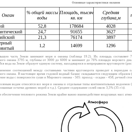
Основные характеристики океанов
% общей массы
Площадь, тысяч
Средняя
Океан
воды
кв. км
глубина,м
ий
52,8
178684
4028
антический
24,7
91655
3627
ийский
21,3
76174
3897
ерный
1,2
14699
1296
овитый
льшую часть Земли занимают моря и океаны (таблица 19.2). Их площадь составляет 
ого океана 3795 м, глубины от 3000 до 6000 м занимают до 76% площади морского дн
Вся вода на Земле образует единую систему, находящуюся в непрерывном круговороте (рис.
менение соотношений между составными частями круговорота приводит к периодам ол
ого океана. В настоящее время годовой водный баланс складывается следующим образом (
ние воды с поверхности суши и Мирового океана - 505: приход - осадки - 458; речной сток
соленым водам относятся все моря и океаны и отдельные типы континентальных водоемов (в
ованные остатки древних морей и т.д.). Среднее содержание солей около 3,5% (35 г/л).
я обеспечения теплового режима Земли крайне важно взаимодействие воздушных масс атмо