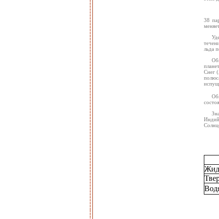
38 па
меняе
Уд
течен
льда п
Об
планет
Снег 
полюс
испущ
Об
состоя
Зн
Индий
Солнце
Жид
Твер
Вод