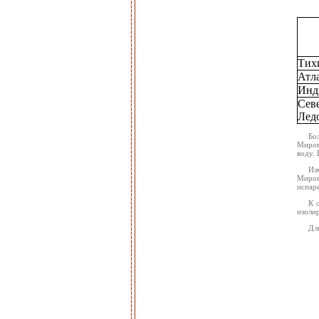
Тих
Атл
Инд
Сев
Лед
Бо
Миров
воду. 
Из
Миров
испаре
К 
изолир
Дл