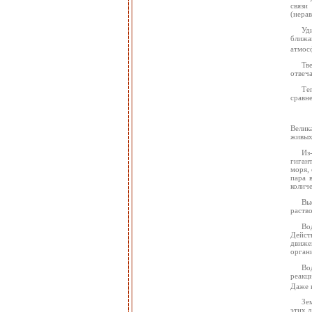
связи
(нера
Уд
ближа
атмосф
Тв
отвеча
Те
сравн
Велика
живых
Из
гиган
моря, 
пара 
колич
Вы
раств
Во
Действ
движе
орган
Во
реакци
Даже в
Зе
этих 