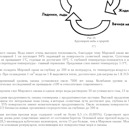
Рис.19.
Круговорот воды в природе
171
ого океана. Вода имеет очень высокую теплоемкость, благодаря чему Мировой океан яв
толщиной 1 см поглощает 94% падающей на поверхность солнечной энергии. Суточные
а не превышают 1°С, годовые не достигают 10°С. С глубиной температура понижается и н
 перепадом температуры - главный термоклин. Придонные слои имеют температуру 1-3°С. В
ли охладить Мировой океан на глубину до 200 м на полградуса, то температура воздуха 
3
м. При охлаждении 1 см
воды на 1 К выделяется тепло, достаточное для нагрева на 1 К 313
временный уровень океана установился около 7000 лет назад. Колебания уровня з
гических исследований не превышали ±100 м относительно современного.
верхнем слое Мирового океана в одном литре воды растворено 50 мл углекислого газа, 13 мл
едняя продуктивность океана соизмерима с продуктивностью пустыни. Высокой продуктив
овном это литоральные зоны (зоны, в которых солнечные лучи достигают дна, глубина не 
. 35% поверхности имеют незначительную продуктивность. Около половины поверхности
 2/3 биомассы живых организмов сосредоточено на глубинах до 500 м.
мая жесткая пресная вода содержит солей не более 0,5 г/л (0,005%). Существуют пр
м, жизнь реки существенно зависит от состояния берегов. Основной запас пресной воды с
 28,5 миллиардов кубических километров, почти 15 раз больше, чем в Мировом океане. М
тся основным резервуаром, пополняющим все поверхностные моря и океаны.