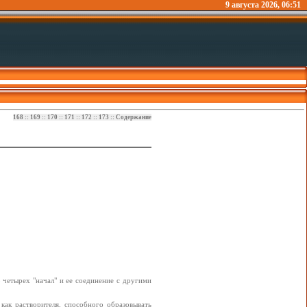
9 августа 2026, 06:51
168
::
169
::
170
::
171
::
172
::
173
::
Содержание
 четырех "начал" и ее соединение с другими
как растворителя, способного образовывать