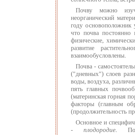
Почву можно изуч
неорганический матер
году основоположник у
что почва постоянно и
физические, химическ
развитие раститель
взаимообусловлены.
Почва - самостоятел
("дневных") слоев ра
воды, воздуха, различ
пять главных почвооб
(материнская горная по
факторы (главным об
(продолжительность пр
Основное и специфич
-
плодородие
. Поч