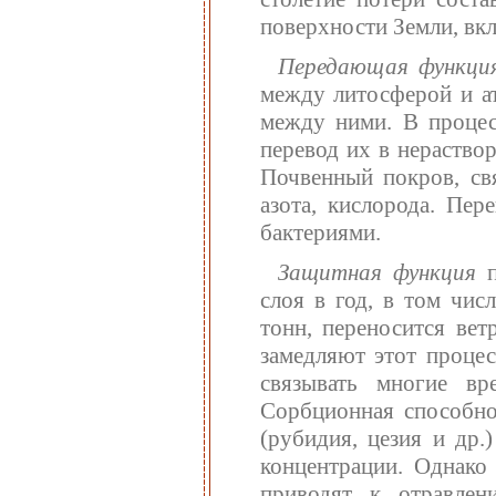
поверхности Земли, вкл
Передающая функци
между литосферой и ат
между ними. В процес
перевод их в нераство
Почвенный покров, свя
азота, кислорода. Пер
бактериями.
Защитная функция
п
слоя в год, в том чис
тонн, переносится вет
замедляют этот процес
связывать многие в
Сорбционная способно
(рубидия, цезия и др.
концентрации. Однак
приводят к отравле