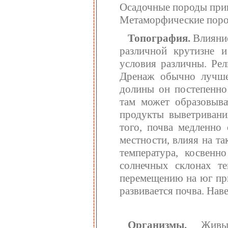
Осадочные породы прив
Метаморфические поро
Топография.
Влияние
различной крутизне и
условия различны. Рел
Дренаж обычно лучше
долины он постепенно
там может образовыва
продукты выветривани
того, почва медленно 
местности, влияя на т
температура, косвенн
солнечных склонах те
перемещению на юг при
развивается почва. На
Организмы.
Живые 