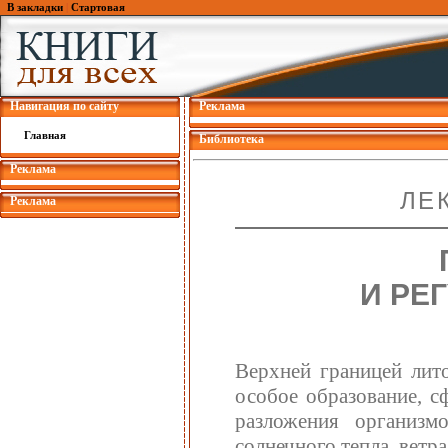
В закладки
|
Стартовая
Навигация по сайту
Реклама
Главная
Библиотека
Реклама
ЛЕ
Реклама
И РЕ
Верхней границей лито
особое образование, с
разложения организм
солнечного тепла, ветр