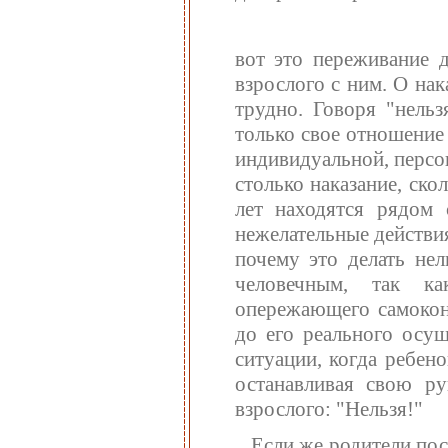
вот это переживание 
взрослого с ним. О на
трудно. Говоря "нельз
только свое отношение
индивидуальной, персо
столько наказание, ско
лет находятся рядом 
нежелательные действи
почему это делать нел
человечным, так к
опережающего самоконт
до его реального осущ
ситуации, когда ребен
останавливая свою ру
взрослого: "Нельзя!"
Если же родители пос