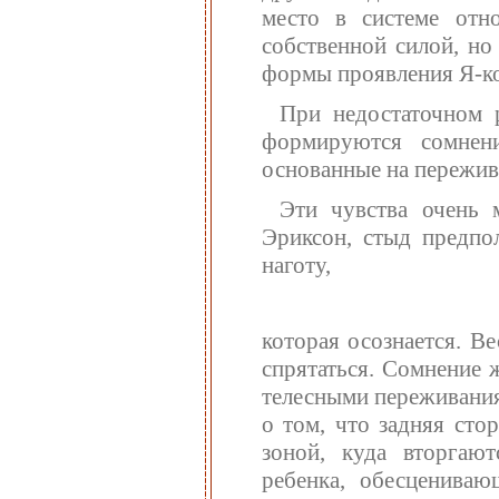
место в системе отн
собственной силой, но
формы проявления Я-ко
При недостаточном р
формируются сомнен
основанные на пережив
Эти чувства очень 
Эриксон, стыд предпо
наготу,
которая осознается. Ве
спрятаться. Сомнение ж
телесными переживания
о том, что задняя сто
зоной, куда вторгаю
ребенка, обесцениваю