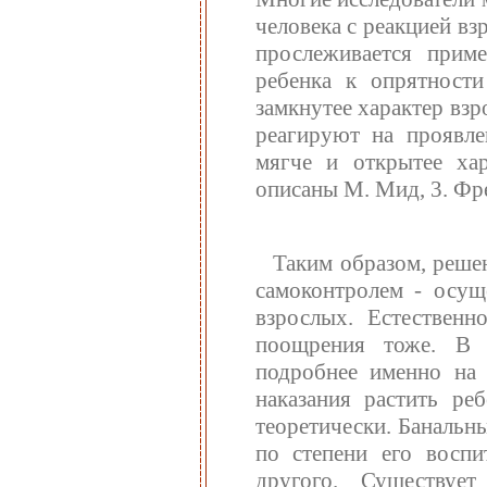
человека с реакцией вз
прослеживается прим
ребенка к опрятности
замкнутее характер взр
реагируют на проявле
мягче и открытее ха
описаны М. Мид, 3. Фр
Таким образом, реше
самоконтролем - осущ
взрослых. Естественн
поощрения тоже. В ц
подробнее именно на 
наказания растить ре
теоретически. Банальн
по степени его воспи
другого. Существуе