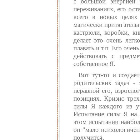
с большой энергией 
переживаниях, его ост
всего в новых целях 
магически притягатель
кастрюли, коробки, кн
делает это очень легк
плавать и т.п. Его очен
действовать с предм
собственное Я.
Вот тут-то и создае
родительских задач - 
неравной его, взросло
позициях. Кризис трех
силы Я каждого из уч
Испытание силы Я на..
этом испытании наибол
он "мало психологичен
получится.