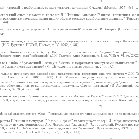
73
й - твердый, отработанный, со щеголеватыми заглавными буквами" (Москва, 1957, № 9, с. 
оголетний опыт следователя позволил Л. Шейнину написать: "Записка, написанная кар
 и разгонистым почерком, каким пишут обычно молодые неработающие женщины" (Генеральш
с. 44).
ые писатели идут еще дальше. "Почерк решительный", - замечает В. Каверин (Поиски и над
1
45)
.
вязно-красивый, поэтически-безалаберный и кидающийся с пятого этажа" почерк Фета отмет
. (И.С. Тургенев. ПССиП, Письма, т. IV, 1962, с. 36).
писка Николая Левина к брату Константину была написана "родным" почерком, а п
ившего Анну, стал "небрежный" (Л.Н. Толстой. Анна Каренина, ч. I, гл. VIII; ч. VI, гл. XXXI
ы вот шибко образованный... каждую буковку с кудряшками-завитушками выписываешь", 
 из бывших полковых писарей (М. Шолохов. Поднятая целина, кн. 2, гл. IX).
 пытаясь исчерпать все разнообразие характеристик, напомним еще, что почерк у Л.Н. Т
царя Соломона. М., 1964, с. 108). Н.Я. Эйдельман неоднократно дает характеристики 
2
ический" и "замысловатый" почерки екатерининского времени
, невеселый, где "уныло, пот
лись обреченно, как роты, потерпевшие поражение. Строки наступали" (В. Амлинский. Раз
1 июля, № 78 (4357), с. 4).
помним, как разнообразны почерки героев Роже Мартен дю Гара в "Семье Тибо". Здесь и 
 гл. VI), и крестьянский почерк, размашистый, нечеткий и неряшливый в письме Жака Тибо (ч. I
74
й не забывается, самого Жака - "нервный, до крайности упрощенный и все же правильный, ре
риэтта Шагинян в мемуарах "Человек и время" характеризует почерк Д. Мережковского 
теризует почерк композитора А.К. Лядова, как "скрытный" (С. Городецкий. Русские портре
78, с. 44). В. Набоков почерк своего деда назовет "вопящим" (Другие берега, 1978, с. 55
тельный" почерк (ПСС и П. Соч., 1977, т. VII, с. 114).