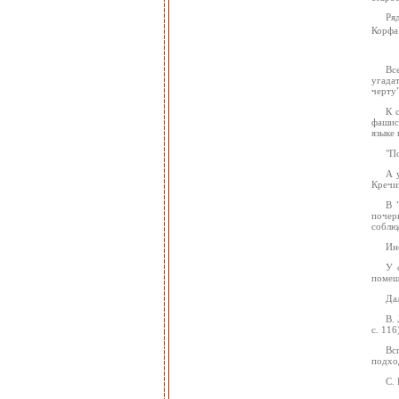
Ря
Корфа
Вс
угадат
черту"
К 
фашист
языке
"П
А 
Кречин
В 
почер
соблюд
Ин
У 
помещи
Да
B.
с. 116)
Вс
подхо
C.