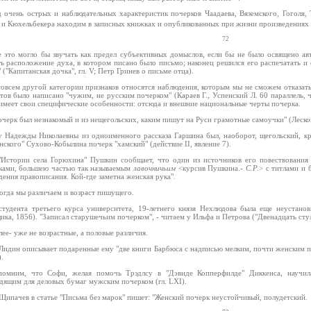
д очень острых и наблюдательных характеристик почерков Чаадаева, Вяземского, Гоголя,
 и Кюхельбекера находим в записных книжках и опубликованных при жизни произведениях
72
е это могло бы звучать как предел субъективных домыслов, если бы не было освящено ав
ь расположение духа, в котором писано было письмо; наконец решился его распечатать и 
 ("Капитанская дочка", гл. V; Петр Гринев о письме отца).
совсем другой категории признаков относятся наблюдения, которым мы не сможем отказать 
ов было написано "чужим, не русским почерком" (Караев Г., Успенский Л. 60 параллель, ч.
 имеет свои специфические особенности: отсюда и внешние национальные черты почерка.
очерк был незнакомый и из нещегольских, каким пишут на Руси грамотные самоучки" (Лесков 
у Надежды Николаевны из одноименного рассказа Гаршина был, наоборот, щегольский, к
ского" Сухово-Кобылина почерк "хамский" (действие II, явление 7).
"Истории села Горюхина" Пушкин сообщает, что один из источников его повествования
ками, большею частью так называемым
лавочничьим
<курсив Пушкина.-
С.Р.
> с титлами и 
ения правописания. Кой-где заметна женская рука".
огда мы различаем и возраст пишущего.
студента третьего курса университета, 19-летнего князя Нехлюдова была еще неустанов
ка, 1856). "Записал старушечьим почерком", - читаем у Ильфа и Петрова ("Двенадцать стулье
лее- уже не возрастные, а половые различия.
 Лидин описывает подаренные ему "две книги Барбюса с надписью мелким, почти женским поч
.
помним, что Софи, желая помочь Трэдлсу в "Дэвиде Копперфилде" Диккенса, научи
дящим для деловых бумаг мужским почерком (гл. LXI).
 Щипачев в статье "Письма без марок" пишет: "Женский почерк неустойчивый, полудетский.