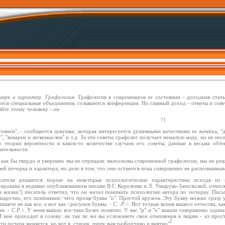
черк и характер. Графология.
Графология в современном ее состоянии - доходная стать
тся специальные объединения, созываются конференции. Но главный доход - ответы и совет
йте этому человеку - он
71
тоянен", - сообщается девушке, которая интересуется душевными качествами ее жениха, "
", "коварен и легкомыслен" и т.д. За эти советы графолог получает немалую мзду, но не нес
о теории вероятности в каком-то количестве случаев его советы, данные в весьма об
ительности.
 как бы твердо и уверенно мы не отрицали лжеосновы современной графологии, мы не реш
зей почерка и характера; но дело в том, что они остаются пока совершенно не распознанны
сатели решаются порою на некоторые психологические характеристики исходя из п
ирована в недавно опубликованном письме В.Г. Короленко к Л. Умыруко-Запольской, относя
ка жизни") писатель ответил, что он начал понимать психологию автора по почерку. Пись
 нарочно, его понимание: чего проще буква "о". Простой кружок. Эту букву можно сразу 
пишете не как все, а вот как <рисунок буквы. -
С. .Р.
>. Вот точная копия вашего отчества, к
ми. -
С.Р.
>. У меня вышло все-таки более понятно. У вас "р" и "о" вышли совершенно один
 И мне приходит в голову: не так ли же вы усложняете свои отношения к людям - из прос
2
ти почерк меняется, но вот я, старик, пишу вам разборчиво и внятно"
.