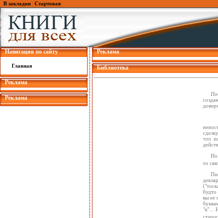
В закладки
|
Стартовая
Навигация по сайту
Реклама
Главная
Библиотека
Реклама
По
Реклама
создаю
доверя
непос
сделку
что п
действ
Но
то свя
Пи
деклар
("тос
будто
вы ее 
буква
"к"...
старос