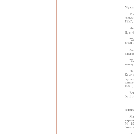
Мужско
Мн
косым
1957, 
Ин
II, с. 
"С
1860 г
За
разлюб
"Т
казаку
Не
Круг 
"арха
двига
1961, 
Вс
(ч. I,
которы
Ма
харак
М., 19
"мечта