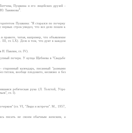
 Тютчева, Пушкина и его лицейских друзей -
3
 Ю. Тынянова
.
торитетом Пушкина: "Я старался по почерку
с первых строк увидел, что все дело пошло к
в правоте, читая, например, что объявление
 III, гл. LX). Дело в том, что дукт в каждом
Н. Павлин, гл. IV).
рупный почерк. У купца Щебнева в "Свадьбе
 - старинный календарь, писанный "разными
без титлов, вообще плодовито, несвязно и без
ившаяся ребяческая рука (Л. Толстой, Утро
в", гл. I).
ерком" (гл. VI, "Люди и встречи". М., 1957,
лась писать не своим обычным женским, а