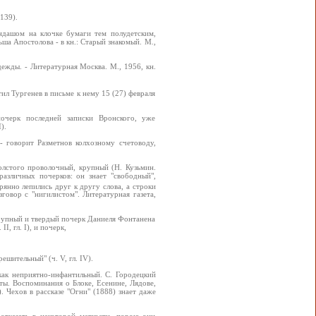
139).
андашом на клочке бумаги тем полудетским,
а Апостолова - в кн.: Старый знакомый. М.,
ежды. - Литературная Москва. М., 1956, кн.
ил Тургенев в письме к нему 15 (27) февраля
очерк последней записки Вронского, уже
).
- говорит Разметнов колхозному счетоводу,
олстого проволочный, крупный (Н. Кузьмин.
различных почерков: он знает "свободный",
ерянно лепились друг к другу слова, а строки
говор с "нигилистом". Литературная газета,
крупный и твердый почерк Даниеля Фонтанена
I, гл. I), и почерк,
шительный" (ч. V, гл. IV).
как неприятно-инфантильный. С. Городецкий
ты. Воспоминания о Блоке, Есенине, Лядове,
). Чехов в рассказе "Огни" (1888) знает даже