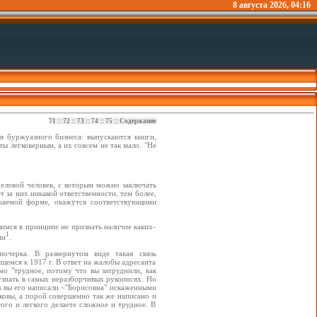
8 августа 2026, 04:16
71
::
72
::
73
::
74
::
75
::
Содержание
я буржуазного бизнеса: выпускаются книги,
ы легковерным, а их совсем не так мало. "Не
деловой человек, с которым можно заключать
ет за них никакой ответственности, тем более,
текаемой форме, окажутся соответствующими
имся в принципе не признать наличие каких-
1
ми
.
очерка. В развернутом виде такая связь
щемся к 1917 г. В ответ на жалобы адресанта
мо "трудное, потому что вы затруднили, как
узнать в самых неразборчивых рукописях. Но
ак вы его написали <"Борисовна" искаженными
аковы, а порой совершенно так же написано и
того и легкого делаете сложное и трудное. В