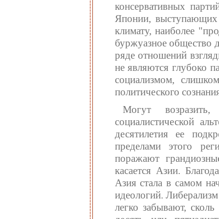
консервативных парти
Японии, выступающих 
климату, наиболее "пр
буржуазное общество д
ряде отношений взгляд
не являются глубоко па
социализмом, слишко
политического сознани
Могут возразить,
социалистической аль
десятилетия ее подк
пределами этого рег
поражают грандиозные
касается Азии. Благод
Азия стала в самом на
идеологий. Либерализм
легко забывают, сколь