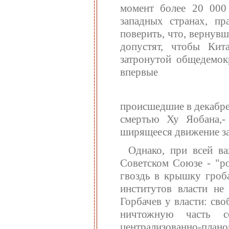
момент более 20 000
западных странах, пр
поверить, что, вернув
допустят, чтобы Кита
затронутой общедемок
впервые
происшедшие в декабре 
смертью Ху Яобана,-
ширящееся движение за
Однако, при всей в
Советском Союзе - "ро
гвоздь в крышку гроб
институтов власти не
Горбачев у власти: св
ничтожную часть со
централизованно-план