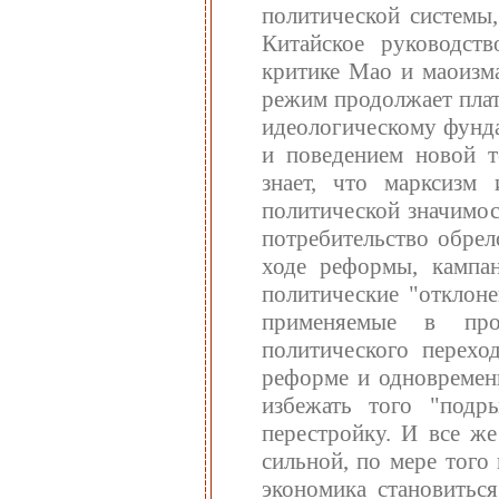
политической системы,
Китайское руководст
критике Мао и маоизма
режим продолжает плат
идеологическому фунда
и поведением новой т
знает, что марксизм
политической значимос
потребительство обрел
ходе реформы, кампан
политические "отклоне
применяемые в про
политического перехо
реформе и одновремен
избежать того "подр
перестройку. И все же
сильной, по мере того
экономика становитьс