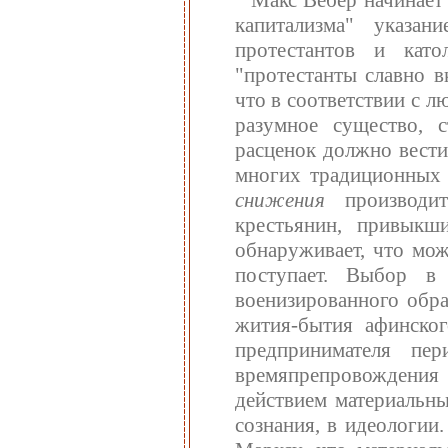
капитализма" указан
протестантов и кат
"протестанты славно в
что в соответствии с л
разумное существо, 
расценок должно вести
многих традиционных 
снижения
производи
крестьянин, привыкш
обнаруживает, что мож
поступает. Выбор в 
военизированного обра
жития-бытия афинског
предпринимателя пер
времяпрепровождения
действием материальн
сознания, в идеологии