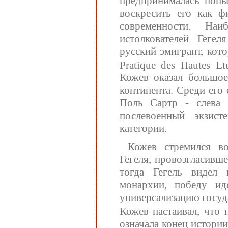
предпринималась попыт
воскресить его как ф
современности. На
истолкователей Геге
русский эмигрант, кот
Pratique des Hautes Et
Кожев оказал большое
континента. Среди его
Поль Сартр - слева
послевоенный экзист
категории.
Кожев стремился во
Гегеля, провозгласивше
тогда Гегель видел
монархии, победу и
универсализацию госуд
Кожев настаивал, что 
означала конец истори