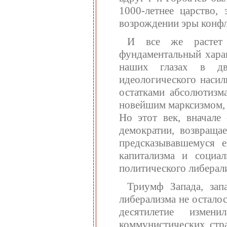
1000-летнее царство,
возрождении эры конфл
И все же растет 
фундаментальный харак
наших глазах в дв
идеологического насил
остатками абсолютизм
новейшим марксизмом, 
Но этот век, вначале
демократии, возвращае
предсказывавшемуся 
капитализма и социа
политического либерал
Триумф Запада, за
либерализма не остало
десятилетие измени
коммунистических стр