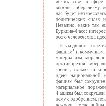
искать ответ в сфере
вызовы либерализму, и
нас будет интересоват
политических силах 
Неважно, какие там е
Буркина-Фасо; интере
всего человечества ид
В уходящем столети
*
фашизм
и коммунизм. 
материализм, морально
противоречия либерал
зрения, только сильн
идею национальной и
фашизм был сокрушен 
материальное пораже
Фашизм был сокрушен н
нему с одобрением, пок
неудачу.
После войны 