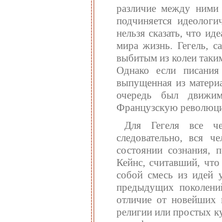
различие между ними
подчиняется идеологи
нельзя сказать, что ид
мира жизнь. Гегель, с
выбитым из колеи таки
Однако если писания
выпущенная из материа
очередь был движим
Французскую революц
Для Гегеля все че
следовательно, вся ч
состоянии сознания,
Кейнс, считавший, чт
собой смесь из идей 
предыдущих поколений
отличие от новейших 
религии или простых к