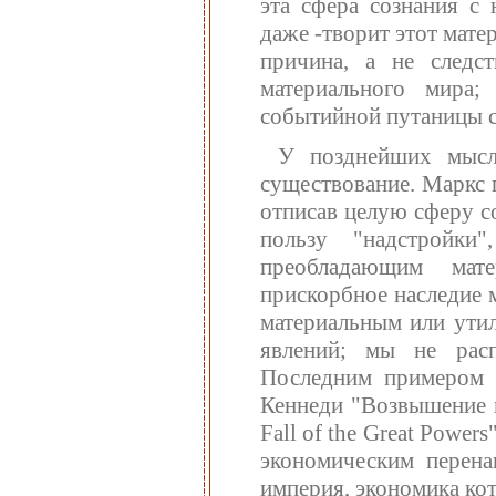
эта сфера сознания с
даже -творит этот мате
причина, а не следс
материального мира
событийной путаницы с
У позднейших мысли
существование. Маркс 
отписав целую сферу с
пользу "надстройки
преобладающим мат
прискорбное наследие 
материальным или ути
явлений; мы не рас
Последним примером 
Кеннеди "Возвышение и
Fall of the Great Power
экономическим перена
империя, экономика кот