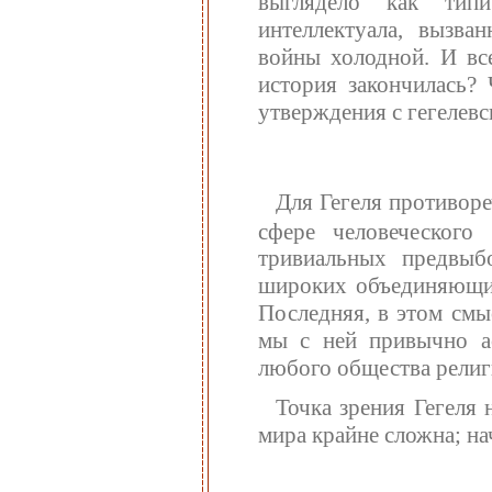
выглядело как типи
интеллектуала, вызв
войны холодной. И все
история закончилась?
утверждения с гегелев
Для Гегеля противор
сфере человеческого 
тривиальных предвыб
широких объединяющих
Последняя, в этом смы
мы с ней привычно а
любого общества религ
Точка зрения Гегеля 
мира крайне сложна; нач