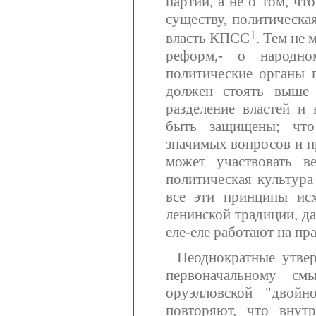
партии, а не о том, ч
существу, политическа
1
власть КПСС
. Тем не
реформ,- о народно
политические органы 
должен стоять выше 
разделение властей и
быть защищены; что
значимых вопросов и п
может участвовать в
политическая культура
все эти принципы исх
ленинской традиции, д
еле-еле работают на пра
Неоднократные утвер
первоначальному с
оруэлловской "двойн
повторяют, что внут