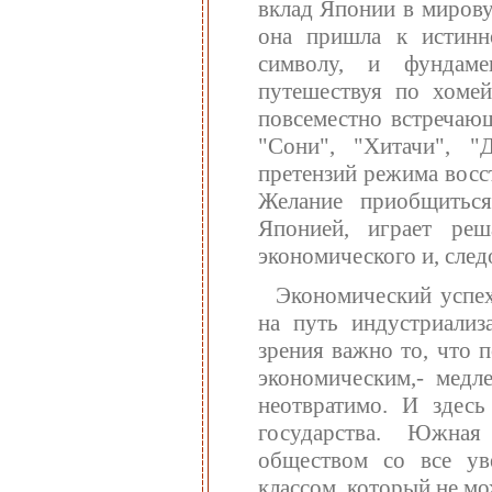
вклад Японии в миров
она пришла к истинн
символу, и фундамен
путешествуя по хомей
повсеместно встречаю
"Сони", "Хитачи", "Д
претензий режима восс
Желание приобщиться
Японией, играет ре
экономического и, след
Экономический успех
на путь индустриализа
зрения важно то, что 
экономическим,- медле
неотвратимо. И здес
государства. Южная
обществом со все у
классом, который не м