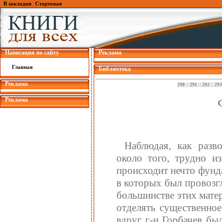
В закладки
|
Стартовая
Навигация по сайту
Реклама
Главная
Библиотека
Реклама
290
::
291
::
292
::
293
Реклама
Наблюдая, как разв
около того, трудно и
происходит нечто фунд
в которых был провозг
большинстве этих матер
отделять существенное
вдруг г-н Горбачев бы