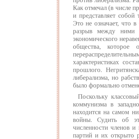
против либерализма. Р
Как отмечал (в числе 
и представляет собой 
Это не означает, что 
разрыв между ними 
экономического нераве
общества, которое о
перераспределитель
характеристиках сост
прошлого. Негритянс
либерализма, но рабст
было формально отмен
Поскольку классовый
коммунизма в западн
находится на самом н
войны. Судить об э
численности членов и 
партий и их открыто 