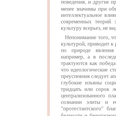
поведения, и другие п
менее значимы при об
интеллектуальное влия
современных теорий э
культуру всерьез, не ви
Непонимание того, ч
культурой, приводит к
по природе явления
например, а в после
трактуются как победа
что идеологические ст
преуспеяния следует а
глубокие изъяны соц
тридцать или сорок л
централизованного пл
сознании элиты и е
"протестантского" бла
бедности и безопасног