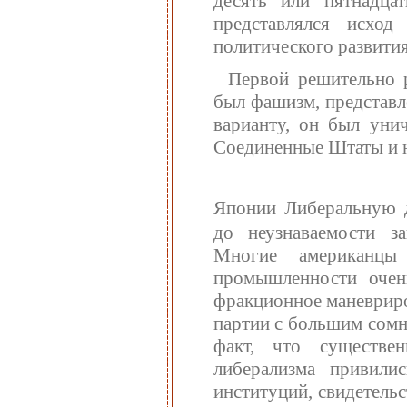
десять или пятнадца
представлялся исхо
политического развития
Первой решительно р
был фашизм, представл
варианту, он был уни
Соединенные Штаты и 
Японии Либеральную д
до неузнаваемости з
Многие американцы
промышленности очень
фракционное маневриро
партии с большим сомн
факт, что существе
либерализма привили
институций, свидетель