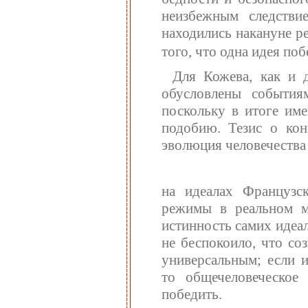
неизбежным следстви
находились накануне р
того, что одна идея по
Для Кожева, как и д
обусловлены события
поскольку в итоге име
подобию. Тезис о кон
эволюция человечества
на идеалах Французс
режимы в реальном м
истинность самих идеа
не беспокоило, что со
универсальным; если и
то общечеловеческое
победить.