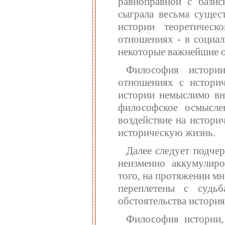
равноправной с бази
сыграла весьма сущес
истории теоретичес
отношениях - в социал
некоторые важнейшие о
Философия истории
отношениях с истори
истории немыслимо вне
философское осмысл
воздействие на истори
историческую жизнь.
Далее следует подче
неизменно аккумулиро
того, на протяжении м
переплетены с судьб
обстоятельства история
Философия истории, 