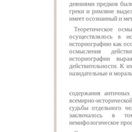
деяниями предков был
греки и римляне выдел
имеет осознанный и ме
Теоретическое осм
осуществлялось в и
историографию как осо
осмысления действ
историографии выр
действительности. К и
назидательные и морал
содержания античных
всемирно-историческо
судьбы отдельного че
заключалось в то
немифологическое проф