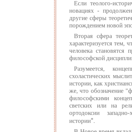
Если теолого-истор
новациях - продолжен
другие сферы теоретич
порождением новой эпо
Вторая сфера теоре
характеризуется тем, 
человека становятся 
философской дисципли
Разумеется, конц
схоластических мысли
истории, как христиан
же, что обозначение "
философскими концеп
светских или на рел
ортодоксии западно
*
истории
.
В Новое время вклад