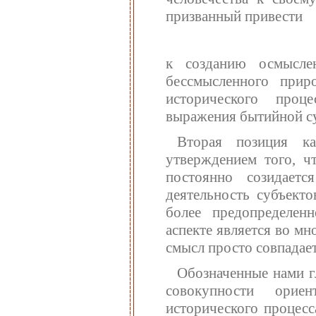
призванный привести
к созданию осмыслен
бессмысленного прир
исторического проц
выражения бытийной су
Вторая позиция к
утверждением того, ч
постоянно созидаетс
деятельность субъект
более предопределен
аспекте является во м
смысл просто совпадае
Обозначенные нами г
совокупности орие
исторического процесс