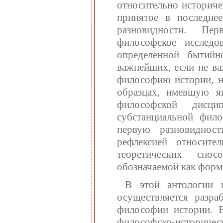
относительно историче
принятое в последне
разновидности. Пе
философское исследо
определенной бытийн
важнейших, если не ва
философию истории, н
образцах, имевшую я
философской дисци
субстанциальной фило
первую разновиднос
рефлексией относите
теоретических спо
обозначаемой как форм
В этой антологии 
осуществляется разра
философии истории. В
философско-историческ