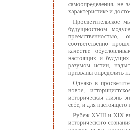
самоопределения, не з
характеристике и дост
Просветительское м
будущностном модус
преемственностью,
соответственно прош
качестве обусловлив
настоящих и будущих
разумом истин, нады
призваны определить н
Однако в просветит
новое, историцистс
историческая жизнь з
себе, и для настоящего 
Рубеж XVIII и XIX вв
исторического сознани
прежде всего промыш