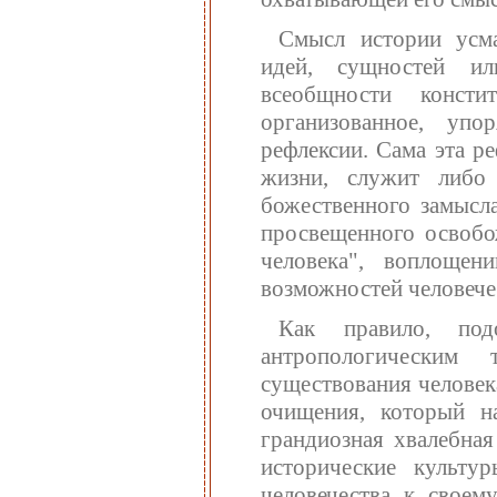
Смысл истории усма
идей, сущностей ил
всеобщности конст
организованное, упо
рефлексии. Сама эта р
жизни, служит либо
божественного замысла
просвещенного освобо
человека", воплощен
возможностей человече
Как правило, под
антропологическим 
существования человек
очищения, который н
грандиозная хвалебная
исторические культу
человечества к своем