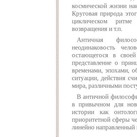
космической жизни на
Круговая природа этог
циклическом ритме 
возвращения и т.п.
Античная филосо
неодинаковость чело
остающегося в свое
представление о прин
временами, эпохами, о
ситуации, действия сч
мира, различными пост
В античной философи
в привычном для ново
истории как онтолог
приоритетной сферы че
линейно направленный 