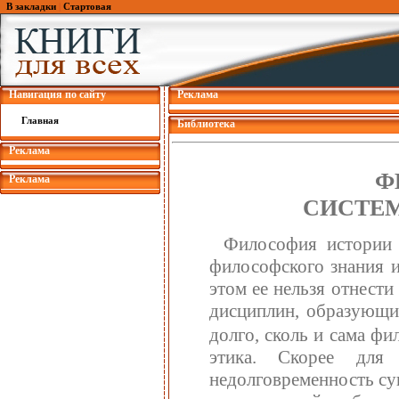
В закладки
|
Стартовая
Навигация по сайту
Реклама
Главная
Библиотека
Реклама
Ф
Реклама
СИСТЕ
Философия истории п
философского знания 
этом ее нельзя отнест
дисциплин, образующ
долго, сколь и сама ф
этика. Скорее для 
недолговременность су