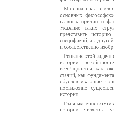
Материальная фило
основных философско-
главных причин и фак
Указание таких стру
представить историю
спецификой, а с другой
и соответственно изобр
Решение этой задачи 
истории всеобщнос
всеобщностей, как зак
стадий, как фундамент
обусловливающие соц
постижение существен
истории.
Главным конститути
истории является ус