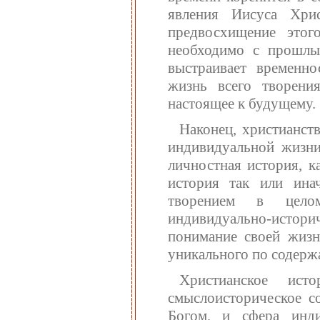
явления Иисуса Хрис
предвосхищение этог
необходимо с прошлы
выстраивает временно
жизнь всего творени
настоящее к будущему.
Наконец, христианст
индивидуальной жизни
личностная история, 
история так или ин
творением в целом
индивидуально-истори
понимание своей жизн
уникального по содерж
Христианское ис
смыслоисторическое с
Богом, и сфера инд