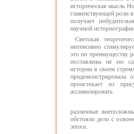
историческая мысль Но
главенствующей роли в
получает побудитель
научной историографии
Светская теоретиче
интенсивно стимулиру
это по преимуществу р
поставлены не ею са
истории в своем стрем
продемонстрировала 
проистекает из при
ассимилировать
различные внеположны
обстояло дело с освое
эпохи.