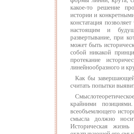
формы линии, крута, с
какое-то решение п
истории и конкретными
констатация позволяет
настоящим и будущ
развертывание, при ко
может быть историческ
собой никакой принци
протекание историче
линейнообразного и кру
Как бы завершающей
считать попытки выяви
Смыслотеоретическое
крайними позициями.
всеобъемлющего истори
смысла должно носи
Историческая жизнь
охватывающей его смыс