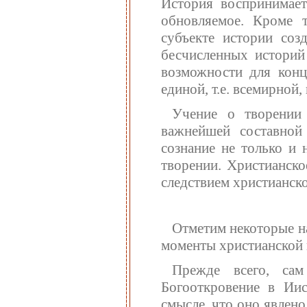
История воспринимаетс
обновляемое. Кроме т
субъекте истории соз
бесчисленных историй
возможности для конц
единой, т.е. всемирной,
Учение о творении
важнейшей составной 
сознание не только и 
творении. Христианско
следствием христианск
Отметим некоторые на
моменты христианской 
Прежде всего, сам
Богооткровение в Иис
смысле, что оно явлено