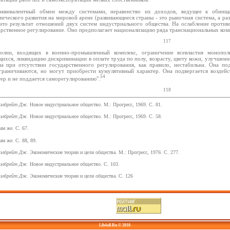
эквивалентный обмен между системами, неравенство их доходов, ведущее к обнищ
ического развития на мировой арене (развивающиеся страны - это рыночная система, а ра
 это результат отношений двух систем индустриального общества. На ослабление прот
арственное регулирование. Оно предполагает национализацию ряда транснациональных ком
117
олии, входящих в военно-промышленный комплекс, ограничение всевластия монопол
щихся, ликвидацию дискриминации в оплате труда по полу, возрасту, цвету кожи, улучше
ма при отсутствии государственного регулирования, как правило, нестабильна. Она п
граничиваются, но могут приобрести кумулятивный характер. Она подвергается воздей
54
тер и не поддается саморегулированию".
118
элбрейт Дж.
Новое индустриальное общество. М.: Прогресс, 1969. С. 81.
элбрейт Дж.
Новое индустриальное общество. М.: Прогресс, 1969. С. 58.
ам же. С. 67.
ам же. С. 88, 89.
элбрейт Дж.
Экономические теории и цели общества. М.: Прогресс, 1976. С. 277.
элбрейт Дж.
Новое индустриальное общество. С. 103.
элбрейт Дж.
Экономические теории и цели общества. С. 126
Lib4all.Ru © 2010
.