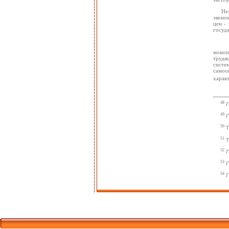
Не
эконом
цен -
госуд
моноп
трудя
систе
самоо
харак
48
Г
49
Г
50
Т
51
Т
52
Г
53
Г
54
Г