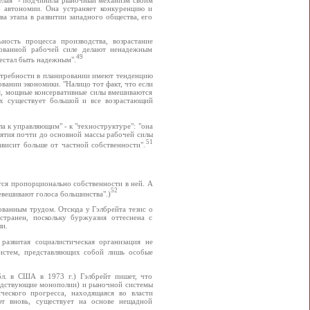
й автономии. Она устраняет конкуренцию и
а этапа в развитии западного общества, его
ность процесса производства, возрастание
ированной рабочей силе делают ненадежным
49
естал быть надежным".
отребности в планировании имеют тенденцию
вании экономики. "Налицо тот факт, что если
я, мощные консервативные силы вмешиваются
нах существует большой и все возрастающий
а к управляющим" - к "техноструктуре": "она
ятия почти до основной массы рабочей силы
51
ависит больше от частной собственности".
тся пропорционально собственности в ней. А
52
евешивают голоса большинства".)
ованным трудом. Отсюда у Гэлбрейта тезис о
странен, поскольку буржуазия оттеснена с
и.
 развитая социалистическая организация не
систем, представляющих собой лишь особые
бл. в США в 1973 г.) Гэлбрейт пишет, что
подствующие монополии) и рыночной системы
ческого прогресса, находящаяся во власти
ют вновь, существует на основе нещадной