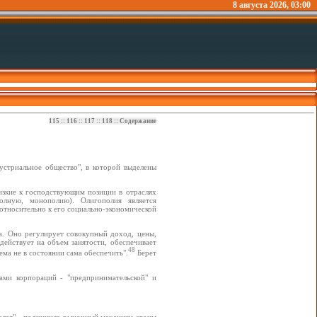
8 августа 2026, 03:00
115
::
116
::
117
::
118
::
Содержание
устриальное общество", в которой выделены
лизкие к господствующим позиции в отраслях
полную, монополию). Олигополия является
тносительно к его социально-экономической
ва. Оно регулирует совокупный доход, цены,
действует на объем занятости, обеспечивает
48
ма не в состоянии сама обеспечить".
Берет
ами корпораций - "предпринимательской" и
елая" - подчинила рыночный механизм своим