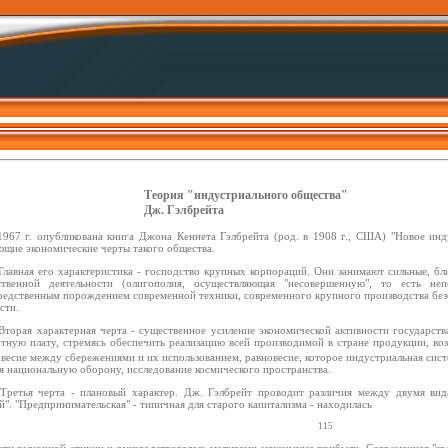
Теория "индустриального общества"
Дж. Гэлбрейта
1967 г. опубликована книга Джона Кеннета Гэлбрейта (род. в 1908 г., США) "Новое инд
ющие экономические черты такого общества.
 Главная его характеристика - господство крупных корпораций. Они занимают сильные, б
ственной деятельности (олигополия, осуществляющая "несовершенную", то есть не
редственным порождением современной техники, современного крупного производства безо
сти.
 Вторая характерная черта - существенное усиление экономической активности государст
отную плату, стремясь обеспечить реализацию всей производимой в стране продукции, воз
весие между сбережениями и их использованием, равновесие, которое индустриальная систе
я национальную оборону, исследование космического пространства.
 Третья черта - плановый характер. Дж. Гэлбрейт проводит различия между двумя вид
й". "Предпринимательская" - типичная для старого капитализма - находилась
115
асти рыночной стихии и руководствовалась мотивами максимума прибыли. Современная "зр