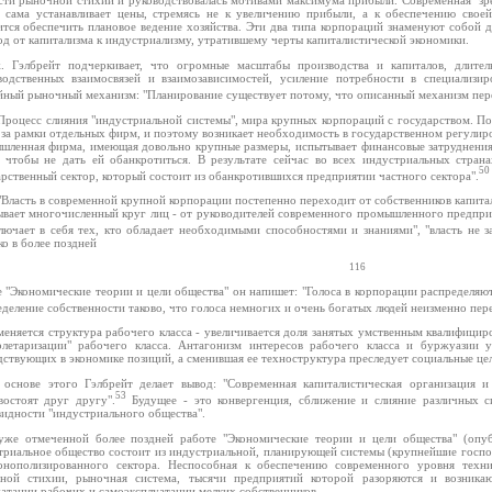
: сама устанавливает цены, стремясь не к увеличению прибыли, а к обеспечению свое
ится обеспечить плановое ведение хозяйства. Эти два типа корпораций знаменуют собой дв
од от капитализма к индустриализму, утратившему черты капиталистической экономики.
. Гэлбрейт подчеркивает, что огромные масштабы производства и капиталов, длитель
водственных взаимосвязей и взаимозависимостей, усиление потребности в специализ
йный рыночный механизм: "Планирование существует потому, что описанный механизм пер
 Процесс слияния "индустриальной системы", мира крупных корпораций с государством. П
за рамки отдельных фирм, и поэтому возникает необходимость в государственном регулиро
шленная фирма, имеющая довольно крупные размеры, испытывает финансовые затруднени
, чтобы не дать ей обанкротиться. В результате сейчас во всех индустриальных стра
50
рственный сектор, который состоит из обанкротившихся предприятии частного сектора".
 "Власть в современной крупной корпорации постепенно переходит от собственников капитал
ывает многочисленный круг лиц - от руководителей современного промышленного предпри
ключает в себя тех, кто обладает необходимыми способностями и знаниями", "власть не з
о в более поздней
116
е "Экономические теории и цели общества" он напишет: "Голоса в корпорации распределяю
деление собственности таково, что голоса немногих и очень богатых людей неизменно пер
меняется структура рабочего класса - увеличивается доля занятых умственным квалифицир
олетаризации" рабочего класса. Антагонизм интересов рабочего класса и буржуазии у
дствующих в экономике позиций, а сменившая ее техноструктура преследует социальные цел
 основе этого Гэлбрейт делает вывод: "Современная капиталистическая организация и
53
востоят друг другу".
Будущее - это конвергенция, сближение и слияние различных 
видности "индустриального общества".
уже отмеченной более поздней работе "Экономические теории и цели общества" (опу
триальное общество состоит из индустриальной, планирующей системы (крупнейшие гос
онополизированного сектора. Неспособная к обеспечению современного уровня техни
ной стихии, рыночная система, тысячи предприятий которой разоряются и возника
уатации рабочих и самоэксплуатации мелких собственников.