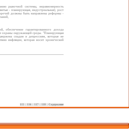
анию рыночной системы, неравномерность
звитые - планирующая, индустриальная), рост
иворечий должны быть направлены реформы -
паний,
ий, обеспечение гарантированного дохода
ние охраны окружающей среды. "Планирующая
одвержена спадам и депрессиям, которые не
ствию инфляции, которая носит хронический
115
::
116
::
117
::
118
::
Содержание