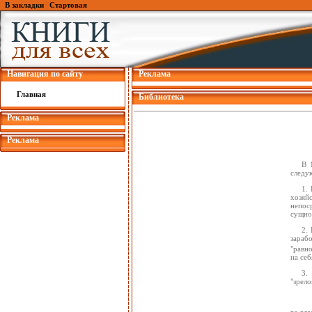
В закладки
|
Стартовая
Навигация по сайту
Реклама
Главная
Библиотека
Реклама
Реклама
В 
следу
1.
хозяй
непос
сущно
2.
зараб
"равно
на себ
3.
"зрело
во вл