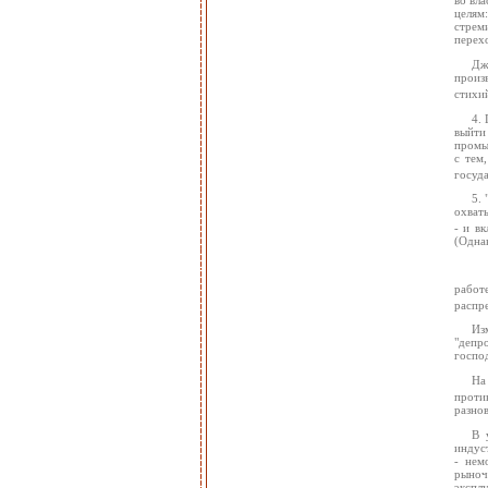
целям
стрем
перех
Дж
произ
стихи
4.
выйти 
промы
с тем
госуда
5.
охват
- и в
(Однак
работ
распре
Из
"депр
госпо
На
проти
разно
В 
индус
- нем
рыноч
экспл