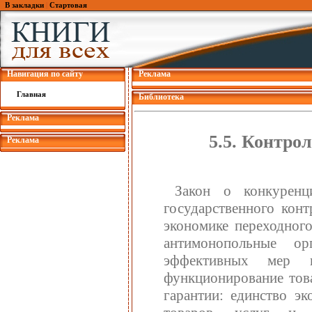
В закладки
|
Стартовая
Навигация по сайту
Реклама
Главная
Библиотека
Реклама
5.5. Контро
Реклама
Закон о конкуренц
государственного конт
экономике переходного
антимонопольные о
эффективных мер в
функционирование тов
гарантии: единство эк