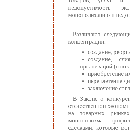
товаров, услуг и 
недопустимость эк
монополизацию и недо
Различают следующи
концентрации:
создание, реорг
создание, сли
организаций (союзо
приобретение и
переплетение ди
заключение сог
В Законе о конкуре
отечественной экономи
на товарных рынках
монополизма - профила
сделками, которые мо