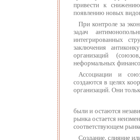
привести к снижению
появлению новых видов
При контроле за эко
задач антимонополь
интегрированных стр
заключения антиконк
организаций (союзо
неформальных финансо
Ассоциации и союз
создаются в целях коо
организаций. Они толь
были и остаются незав
рынка остается неизмен
соответствующем рынк
Создание, слияние ил