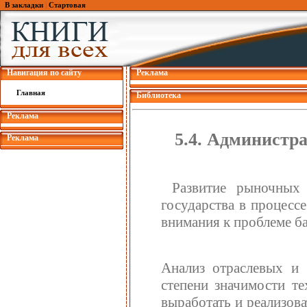
В закладки
|
Стартовая
Навигация по сайту
Реклама
Главная
Библиотека
Реклама
5.4. Администр
Реклама
Развитие рыночных 
государства в процесс
внимания к проблеме б
Анализ отраслевых и 
степени значимости те
выработать и реализов