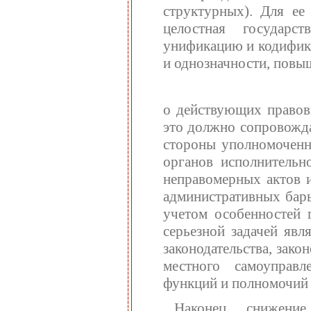
структурных). Для ее
целостная государс
унификацию и кодифика
и однозначности, пов
о действующих правовы
это должно сопровожда
стороны уполномоченн
органов исполнительн
неправомерных актов 
административных барь
учетом особенностей 
серьезной задачей явл
законодательства, зак
местного самоуправл
функций и полномочий 
Наконец, снижени