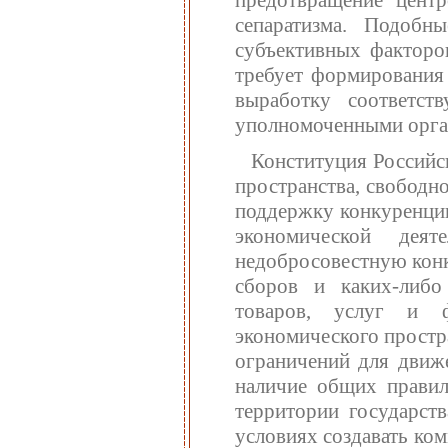
предотвращение цент
сепаратизма. Подоб
субъективных факторов
требует формирования
выработку соответст
уполномоченными орган
Конституция Российс
пространства, свободн
поддержку конкуренции
экономической дея
недобросовестную конк
сборов и каких-либо
товаров, услуг и ф
экономического простра
ограничений для движе
наличие общих правил
территории государст
условиях создавать ко