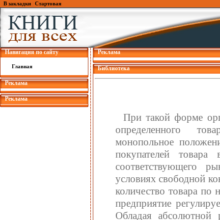
В закладки
|
Стартовая
Навигация по сайту
Реклама
Главная
Библиотека
Реклама
Реклама
При такой форме орг
определенного тов
монопольное положени
покупателей товара
соответствующего ры
условиях свободной ко
количество товара по 
предприятие регулируе
Обладая абсолютной 