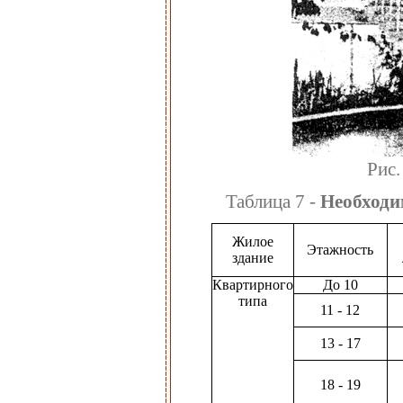
Рис.
Таблица 7 -
Необходи
Жилое
Этажность
здание
Квартирного
До 10
типа
11 - 12
13 - 17
18 - 19