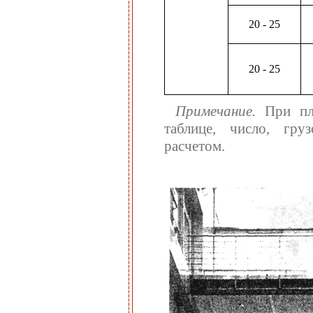
20 - 25
20 - 25
Примечание.
При пло
таблице, число, гру
расчетом.