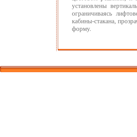
установлены вертикал
ограничиваясь лифто
кабины-стакана, прозр
форму.
Корпорати