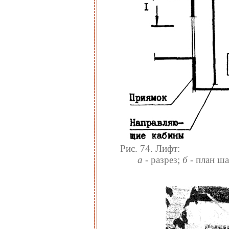
Рис. 74. Лифт:
а
- разрез;
б
- план ш