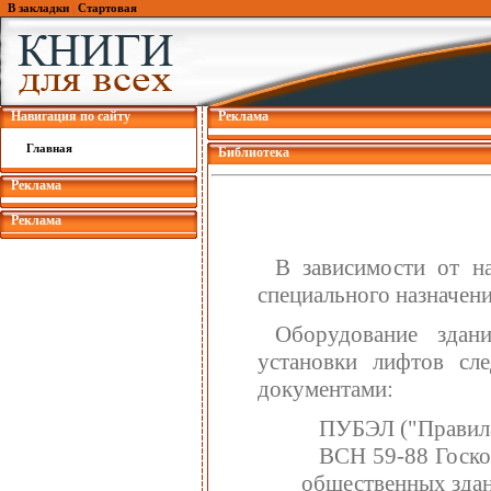
В закладки
|
Стартовая
Навигация по сайту
Реклама
Главная
Библиотека
Реклама
Реклама
В зависимости от н
специального назначени
Оборудование здан
установки лифтов сл
документами:
ПУБЭЛ ("Правила 
ВСН 59-88 Госк
общественных здан