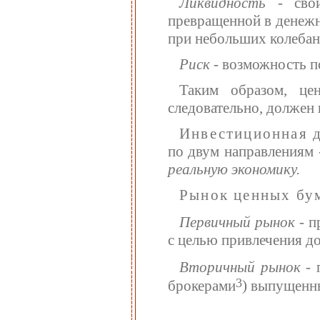
Ликвидность
- свой
превращенной в денежн
при небольших колебан
Риск
- возможность п
Таким образом, це
следовательно, должен 
Инвестиционная д
по двум направлениям
реальную экономику.
Рынок ценных бу
Первичный рынок
- п
с целью привлечения д
Вторичный рынок
- 
3
брокерами
) выпущенн