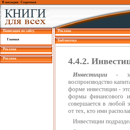
В закладки
|
Стартовая
Навигация по сайту
Реклама
Главная
Библиотека
Реклама
4.4.2. Инвести
Реклама
Инвестиции
- зат
воспроизводство капит
форме инвестиции - эт
формы финансового и 
совершается в любой э
от тех, кто ими располаг
Инвестиции подразде